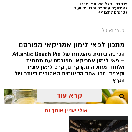
אופן ההכנה
פנתרה -חלל משותף ומרכז
לאירועים עסקיים ופרטיים ועוד
לפרטים לחצו >>
פנאי ואוכל
מתכון לפאי לימון אמריקאי מפורסם
הגרסה ביתית מוצלחת של Atlantic Beach Pie
– פאי לימון אמריקאי מפורסם עם תחתית
מלוחה-מתוקה מקרקרים, קרם לימון עשיר
וקצפת. זהו אחד הקינוחים האהובים ביותר של
מחממים מחבת עם שמן הזית והחמאה.
ופל בלגי במילוי שוקולד וחלוה צילום הדס ניצן
הקיץ
מטגנים את הבצל במשך כ-2 דקות.
אלדה נתנאל / 09:09 26.07.26
מוסיפים את קוביות הפלפלים ומקפיצים 3–4
תגים:
ופל בלגי במילוי שוקולד וחלוה
דקות, עד שהן מתרככות אך נשארות מעט
קרא עוד
פריכות.
מצרכים (לכ-4 ופלים גדולים
):
בקערה טורפים את הביצים עם המלח,
אולי יעניין אותך גם
הפלפל, הפפריקה והכורכום.
1 ו-1/2 כוסות קמח
מוסיפים את עשבי התיבול ואת הגבינה (אם