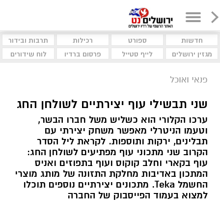
חדשות
ספורט
רכילות
תרבות ובידור
מגזין ירושלים
לייף סטייל
פרסום ברדיו
לוח שידורים
פנאי ואוכל
שני תבשילי עוף יצירתיים לשולחן החג
ערכו הקלורי הוא כשליש משל חברו הבשר,
וטעמו הניטרלי מאפשר משחק יצירתי עם
תבלינים, ירקות ותוספות. לקראת ליל הסדר
הקרוב שני מתכוני עוף מפתיעים לשולחן החג:
עוף בקארי וחלב קוקוס ועוף בתפוזים ואניס
המתכון באדיבות מחלקת התזונה של מותג מוצרי
החשמל Teka. מתכונים יצירתיים נוספים תוכלו
למצוא בעמוד הפייסבוק של החברה