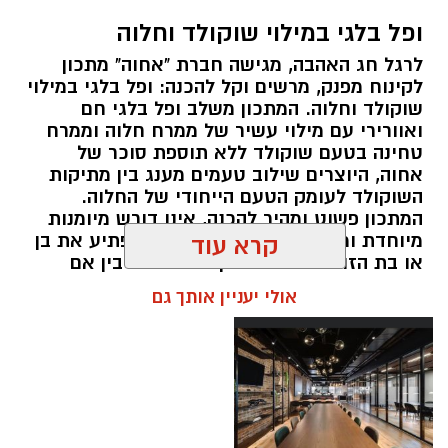
ופל בלגי במילוי שוקולד וחלוה
תגים:
חביתת ירק
לרגל חג האהבה, מגישה חברת "אחוה" מתכון
מצרכים (ל-2 מנות)
לקינוח מפנק, מרשים וקל להכנה: ופל בלגי במילוי
שוקולד וחלוה. המתכון משלב ופל בלגי חם
4 ביצים
ואוורירי עם מילוי עשיר של ממרח חלוה וממרח
½ פלפל אדום, חתוך לקוביות קטנות
טחינה בטעם שוקולד ללא תוספת סוכר של
½ פלפל צהוב, חתוך לקוביות קטנות
אחוה, היוצרים שילוב טעמים מענג בין מתיקות
השוקולד לעומק הטעם הייחודי של החלוה.
¼ פלפל ירוק, חתוך לקוביות קטנות
המתכון פשוט ומהיר להכנה, אינו דורש מיומנות
½ בצל קטן קצוץ דק (לא חובה)
מיוחדת ומתאים לכל מי שמעוניין להפתיע את בן
קרא עוד
2 כפות פטרוזיליה קצוצה
או בת הזוג במחווה מתוקה ומיוחדת. בין אם
2 כפות עירית קצוצה
מדובר בארוחת בוקר מפנקת, קינוח לארוחה
אולי יעניין אותך גם
2 כפות גבינה בולגרית מפוררת (לא חובה)
רומנטית או פינוק זוגי בסוף היום, הוופל הבלגי
בטעם שוקולד וחלוה יהפוך כל רגע לחגיגה של
½ כפית פפריקה מתוקה
אהבה. ט"ו באב שמח!
קורט כורכום (לצבע)
מלח ופלפל שחור לפי הטעם
כפית חמאה וכפית שמן זית לטיגון