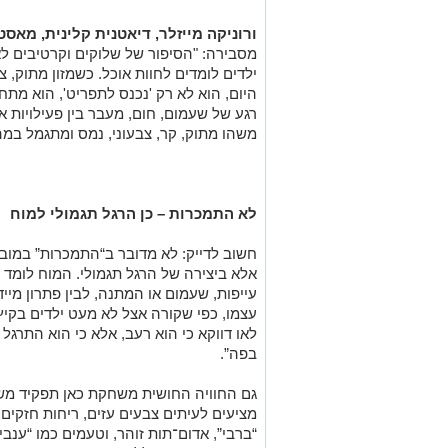
ורוניקה מייזלר, דיאטנית קלינית, מאסט
מסבירה: "הסיפור של שלוקים וקרטיבים לא 
ילדים לומדים לחוות אוכל. כשמזון מתוק, צב
היום, הוא לא רק 'נכנס לתפריט', הוא מתח
רגע של שעמום, חום, מעבר בין פעילויות או
משהו מתוק, קר, צבעוני, נמס ומתגמל במה
לא התמכרות – כן הרגל תגמולי למוח
חשוב לדייק: לא מדובר ב“התמכרות” במובן
אלא ביצירה של הרגל תגמולי. המוח לומד 
עייפות, שעמום או המתנה, לבין פתרון מייד
עצמו, כפי שקורה אצל לא מעט ילדים בקיץ,
לאו דווקא כי הוא רעב, אלא כי הוא התרגל
בפה”.
גם החוויה החושית משחקת כאן תפקיד משמ
מציעים לעיתים צבעים עזים, ריחות חזקים 
“ברבי”, אדום־תות זוהר, וטעמים כמו “ענבי