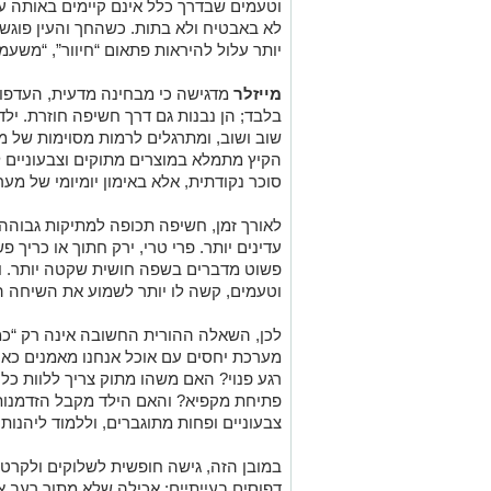
וטעמים שבדרך כלל אינם קיימים באותה עו
לא באבטיח ולא בתות. כשהחך והעין פוגשים 
יותר עלול להיראות פתאום “חיוור”, “משעמ
מייזלר
מדגישה כי מבחינה מדעית, העדפות
בלבד; הן נבנות גם דרך חשיפה חוזרת. יל
שוב ושוב, ומתרגלים לרמות מסוימות של מ
הקיץ מתמלא במוצרים מתוקים וצבעוניים ל
סוכר נקודתית, אלא באימון יומיומי של מע
לאורך זמן, חשיפה תכופה למתיקות גבוה
עדינים יותר. פרי טרי, ירק חתוך או כריך
פשוט מדברים בשפה חושית שקטה יותר. וכ
וטעמים, קשה לו יותר לשמוע את השיחה ה
לכן, השאלה ההורית החשובה אינה רק “כמה
מערכת יחסים עם אוכל אנחנו מאמנים כאן
רגע פנוי? האם משהו מתוק צריך ללוות כל 
פתיחת מקפיא? והאם הילד מקבל הזדמנות
צבעוניים ופחות מתוגברים, וללמוד ליהנות
במובן הזה, גישה חופשית לשלוקים ולקרטי
דפוסים בעייתיים: אכילה שלא מתוך רעב א