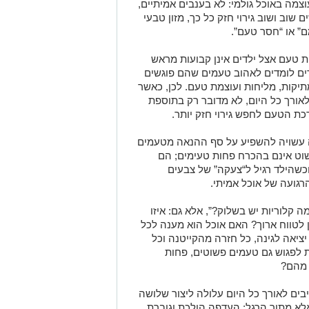
צמה באוכל גולמי: לא בענבים אמיתיים,
שוב ושוב גירוי חזק כל כך, מזון טבעי
ם” או “חסר טעם”.
 טעם אצל ילדים אינן קבועות מראש
דים לומדים לאהוב טעמים שהם פוגשים
תיקות, מליחות ועוצמת טעם. לכן, כאשר
אורך כל היום, לא מדובר רק בתוספת
רכת הטעם לחפש גירוי חזק יותר.
ה עשויה להשפיע על סף ההנאה מטעמים
 פשוט אינם בהכרח פחות טעימים; הם
שהילד רגיל ל“צעקה” של צבעים
רגועה של אוכל אמיתי.
 קלוריות יש בשלוק?”, אלא גם: איזו
 לטווח ארוך? האם אוכל הוא מענה לכל
יציאה לגינה, כל חזרה מהקייטנה וכל
 לפגוש גם טעמים פשוטים, פחות
 מהם?
בים לאורך כל היום עלולה ליצור שלושה
לא מתוך הרגל; העדפה הולכת וגוברת