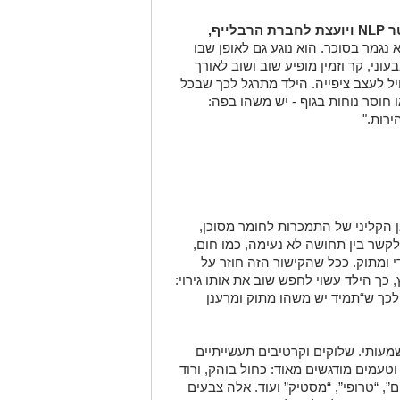
ר
NLP
ויועצת לחברת הרבלייף,
נגמר בסוכר. הוא נוגע גם לאופן שבו
עוני, קר וזמין מופיע שוב ושוב לאורך
יל לעצב ציפייה. הילד מתרגל לכך שבכל
 חוסר נוחות בגוף - יש משהו בפה:
ירות."
 הקליני של התמכרות לחומר מסוכן,
לקשר בין תחושה לא נעימה, כמו חום,
י ומתוק. ככל שהקישור הזה חוזר על
 כך הילד עשוי לחפש שוב את אותו גירוי:
 לכך ש“תמיד יש משהו מתוק ומרענן
עותי. שלוקים וקרטיבים תעשייתיים
וטעמים מודגשים מאוד: כחול בוהק, ורוד
ם”, “טרופי”, “מסטיק” ועוד. אלה צבעים