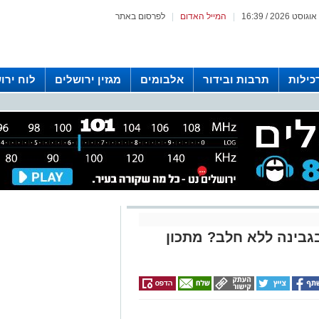
|
המייל האדום
|
לפרסום באתר
כילות
תרבות ובידור
אלבומים
מגזין ירושלים
לוח ירו
 רדיו ירושלים
גבינה ללא חלב? מתכון