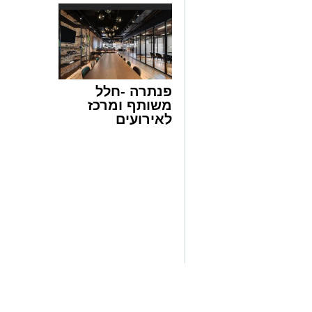
פנתרה -חלל
משותף ומרכז
לאירועים
עסקיים ופרטיים
ועוד לפרטים
ai
לחצו >>
מצרכים (ל-2 מנות)
4 ביצים
½ פלפל אדום, חתוך לקוביות קטנות
½ פלפל צהוב, חתוך לקוביות קטנות
¼ פלפל ירוק, חתוך לקוביות קטנות
½ בצל קטן קצוץ דק (לא חובה)
2 כפות פטרוזיליה קצוצה
2 כפות עירית קצוצה
2 כפות גבינה בולגרית מפוררת (לא חובה)
½ כפית פפריקה מתוקה