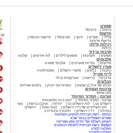
ספורט
כדורגל
כדורסל
חדשות
קבו
פלילי
סקרים
חינוך
מוניציפלי
חדשות הכנסת
ה.
חדשות ארציות
רכילות ולילה
רכילות
מוסיפים את קוביות הפלפלים ומקפיצים 3–4 דקות, עד שהן מתרככות אך
תרבות ובידור
מופעים
תערוכות
מופעים לילדים
לוח אירועים
קולנוע
אלבומים
 הפלפל, הפפריקה והכורכום.
אירועים
גלריות מועדונים
אלבומי ספורט
מגזין ירושלים
ה (אם משתמשים) ומערבבים.
כתבות
בלוגים
סיפורי ירושלים
אסטרולוגיה
על הפלפלים.
לייף סטייל
טרנדים
בריאות
אטרקציות ובילוי
.
הבלוגים
הבלוג של אייל בן שמחון
טארות עוזי הכהן
בלוגים אורחים
צרכנות ועסקים
תוכן שיווקי
קורונה - המדור המיוחד
קורונה - המדור המיוחד
ייעוץ בינה מלאכותית
ירושלים נט
לוח ירושלים נט
יהדות
אהבנו ברשת
נוער
לוח השידורים של רדיו ירושלים
פנאי ואוכל
ירושלים
בקהילה
רדיו ירושלים
תחבורה ציבורית ב
נטיפס - רשת חברתית לטיפים והמלצות
שערים חשמליים בבאר שבע
הארגון העולמי של יהדות צפון אפריקה
Netips -רשת חברתית לחכמת ההמונים
המלצה לסרט
המלצה לסדרה