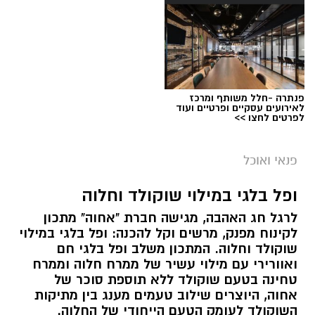
פנתרה -חלל משותף ומרכז
לאירועים עסקיים ופרטיים ועוד
לפרטים לחצו >>
ai
פנאי ואוכל
אלדה נתנאל / 08:00 09.08.26
ופל בלגי במילוי שוקולד וחלוה
תגים:
חביתת ירק
לרגל חג האהבה, מגישה חברת "אחוה" מתכון
מצרכים (ל-2 מנות)
לקינוח מפנק, מרשים וקל להכנה: ופל בלגי במילוי
שוקולד וחלוה. המתכון משלב ופל בלגי חם
4 ביצים
ואוורירי עם מילוי עשיר של ממרח חלוה וממרח
½ פלפל אדום, חתוך לקוביות קטנות
טחינה בטעם שוקולד ללא תוספת סוכר של
½ פלפל צהוב, חתוך לקוביות קטנות
אחוה, היוצרים שילוב טעמים מענג בין מתיקות
השוקולד לעומק הטעם הייחודי של החלוה.
¼ פלפל ירוק, חתוך לקוביות קטנות