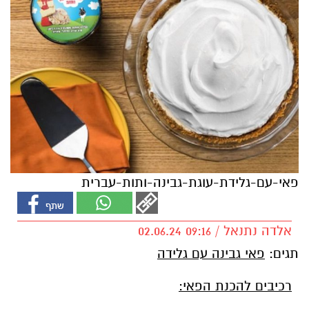
פאי-עם-גלידת-עוגת-גבינה-ותות-עברית
אלדה נתנאל / 09:16 02.06.24
תגים:
פאי גבינה עם גלידה
רכיבים להכנת הפאי: