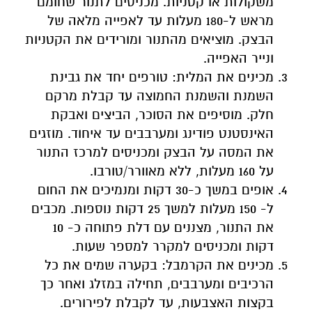
משקולות או קטניות. מכניסים לתנור שחומם
מראש ל-180 מעלות עד לאפייה מלאה של
הבצק. מוציאים מהתנור ומורידים את הקטניות
ונייר האפייה.
מכינים את המלית: טורפים יחד את גבינת
השמנת והשמנת החמוצה עד קבלת מרקם
חלק. מוסיפים את הסוכר, הביצים ואבקת
האינסטנט פודינג ומערבבים עד איחוד. מוזגים
את המסה על הבצק ומכניסים למרכז התנור
על 160 מעלות, ללא מאוורר/טורבו.
אופים במשך כ-30 דקות ומנמיכים את החום
ל- 150 מעלות למשך 25 דקות נוספות. מכבים
את התנור, מצננים עם דלת פתוחה כ- 10
דקות ומכניסים למקרר למספר שעות.
מכינים את הקרמבל: בקערה שמים את כל
הרכיבים ומערבבים, תחילה במזלג ואחר כך
בקצות האצבעות, עד לקבלת לפירורים.