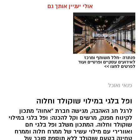
אולי יעניין אותך גם
פנתרה -חלל משותף ומרכז
לאירועים עסקיים ופרטיים ועוד
לפרטים לחצו >>
ai
פנאי ואוכל
אלדה נתנאל / 10:21 07.08.26
ופל בלגי במילוי שוקולד וחלוה
תגים:
חביתת ירק
לרגל חג האהבה, מגישה חברת "אחוה" מתכון
מצרכים (ל-2 מנות)
לקינוח מפנק, מרשים וקל להכנה: ופל בלגי במילוי
שוקולד וחלוה. המתכון משלב ופל בלגי חם
4 ביצים
ואוורירי עם מילוי עשיר של ממרח חלוה וממרח
½ פלפל אדום, חתוך לקוביות קטנות
טחינה בטעם שוקולד ללא תוספת סוכר של