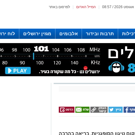
|
המייל האדום
|
לפרסום באתר
כילות
תרבות ובידור
אלבומים
מגזין ירושלים
לוח ירו
 רדיו ירושלים
ום טיגון הסופגניות, בריאה בהרבה