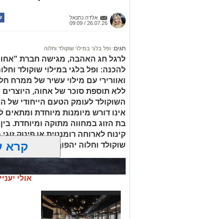
אלדה נתנאל
26.07.26 / 09:09
תגים:
ופל בלגי במילוי שוקולד וחלוה
לרגל חג האהבה, מגישה חברת "אחוה"
להכנה: ופל בלגי במילוי שוקולד וחלו
ואוורירי עם מילוי עשיר של ממרח ח
ללא תוספת סוכר של אחוה, היוצרים 
השוקולד לעומק הטעם הייחודי של הח
אינו דורש מיומנות מיוחדת ומתאים לכ
בת הזוג במחווה מתוקה ומיוחדת. בין
קינוח לארוחה רומנטית או פינוק זוגי
קרא ע
שוקולד וחלוה יהפוך כל רגע לחגיגה 
אולי יעניי