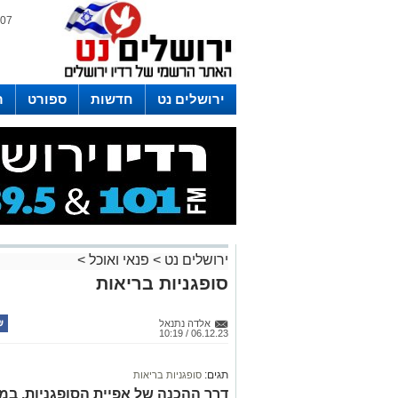
07 אוגוסט 2026 / 08:57
ירושלים נט
חדשות
ספורט
ר
לפרסום ברדיו צרו קשר
לוח שדורים
ירושלים נט
>
פנאי ואוכל
>
סופגניות בריאות
אלדה נתנאל
06.12.23 / 10:19
תגים:
סופגניות בריאות
דרך ההכנה של אפיית הסופגניות, במק