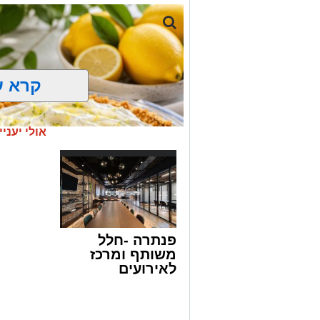
1 כפית תמצית וניל
1/4 כוס שמן (או חמאה מומסת)
1 כוס חלב
קרא ע
1 כף אבקת אפייה
קורט מלח
אולי יעניי
למילוי
:
1/2 כוס
ממרח חלוה של "אחוה"
1/2 כוס
ממרח טחינה בטעם שוקולד ללא
פנתרה -חלל
אופן ההכנה
:
משותף ומרכז
לאירועים
מכינים את הבלילה: בקערה טורפים את
עסקיים ופרטיים
chatgpt
מוסיפים את השמן והחלב וממשיכים 
ועוד לפרטים
מנפים פנימה את הקמח, אבקת האפיי
מצרכים
לחצו >>
חלקה ללא גושים.