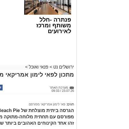
פנתרה -חלל
משותף ומרכז
לאירועים
עסקיים ופרטיים
ועוד לפרטים
לחצו >>
ירושלים נט
>
פנאי ואוכל
>
מתכון לפאי לימון אמריקאי מ
ופל בלגי במילוי שוקולד וחלוה צילום הדס
מצרכים (לכ-4 ופלים גדולים
):
מערכת האתר
23.07.26 / 09:33
1 ו-1/2 כוסות קמח
תגים:
פאי לימון אמריקאי מפורסם
2 ביצים
מפורסם עם תחתית מלוחה-מתוקה מקר
1 כף סוכר
זהו אחד הקינוחים האהובים ביותר של