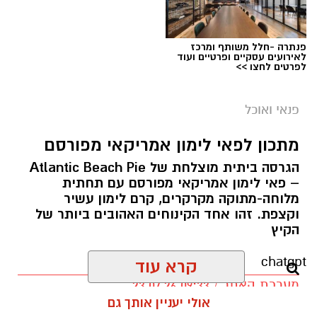
כפית חמאה וכפית שמן זית לטיגון
אופן ההכנה
פנתרה -חלל משותף ומרכז
לאירועים עסקיים ופרטיים ועוד
לפרטים לחצו >>
פנאי ואוכל
מתכון לפאי לימון אמריקאי מפורסם
הגרסה ביתית מוצלחת של Atlantic Beach Pie
– פאי לימון אמריקאי מפורסם עם תחתית
מלוחה-מתוקה מקרקרים, קרם לימון עשיר
וקצפת. זהו אחד הקינוחים האהובים ביותר של
מחממים מחבת עם שמן הזית והחמאה.
ופל בלגי במילוי שוקולד וחלוה צילום הדס ניצן
הקיץ
מטגנים את הבצל במשך כ-2 דקות.
אלדה נתנאל / 09:09 26.07.26
מוסיפים את קוביות הפלפלים ומקפיצים 3–4
קרא עוד
תגים:
ופל בלגי במילוי שוקולד וחלוה
דקות, עד שהן מתרככות אך נשארות מעט
פריכות.
מצרכים (לכ-4 ופלים גדולים
):
אולי יעניין אותך גם
בקערה טורפים את הביצים עם המלח,