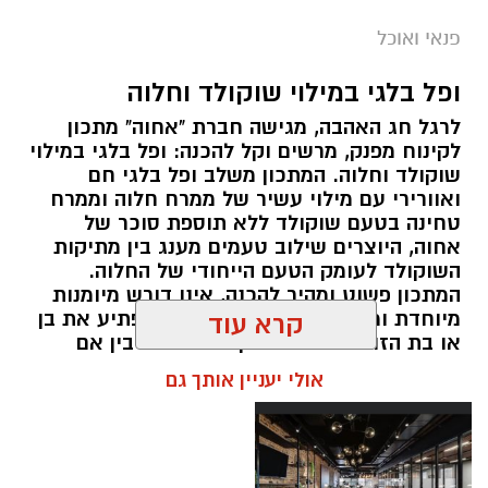
ai
פנאי ואוכל
אלדה נתנאל / 10:21 07.08.26
ופל בלגי במילוי שוקולד וחלוה
תגים:
חביתת ירק
לרגל חג האהבה, מגישה חברת "אחוה" מתכון
מצרכים (ל-2 מנות)
לקינוח מפנק, מרשים וקל להכנה: ופל בלגי במילוי
שוקולד וחלוה. המתכון משלב ופל בלגי חם
4 ביצים
ואוורירי עם מילוי עשיר של ממרח חלוה וממרח
½ פלפל אדום, חתוך לקוביות קטנות
טחינה בטעם שוקולד ללא תוספת סוכר של
½ פלפל צהוב, חתוך לקוביות קטנות
אחוה, היוצרים שילוב טעמים מענג בין מתיקות
השוקולד לעומק הטעם הייחודי של החלוה.
¼ פלפל ירוק, חתוך לקוביות קטנות
המתכון פשוט ומהיר להכנה, אינו דורש מיומנות
½ בצל קטן קצוץ דק (לא חובה)
מיוחדת ומתאים לכל מי שמעוניין להפתיע את בן
קרא עוד
2 כפות פטרוזיליה קצוצה
או בת הזוג במחווה מתוקה ומיוחדת. בין אם
2 כפות עירית קצוצה
מדובר בארוחת בוקר מפנקת, קינוח לארוחה
אולי יעניין אותך גם
2 כפות גבינה בולגרית מפוררת (לא חובה)
רומנטית או פינוק זוגי בסוף היום, הוופל הבלגי
בטעם שוקולד וחלוה יהפוך כל רגע לחגיגה של
½ כפית פפריקה מתוקה
אהבה. ט"ו באב שמח!
קורט כורכום (לצבע)
מלח ופלפל שחור לפי הטעם