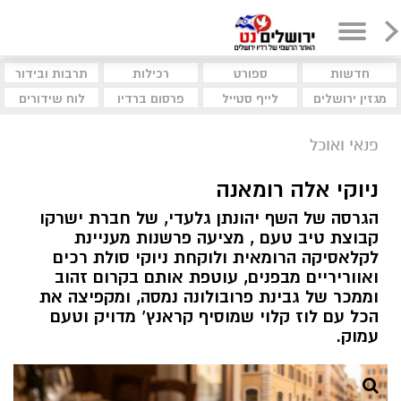
חדשות
ספורט
רכילות
תרבות ובידור
מגזין ירושלים
לייף סטייל
פרסום ברדיו
לוח שידורים
פנאי ואוכל
ניוקי אלה רומאנה
הגרסה של השף יהונתן גלעדי, של חברת ישרקו
קבוצת טיב טעם , מציעה פרשנות מעניינת
לקלאסיקה הרומאית ולוקחת ניוקי סולת רכים
ואווריריים מבפנים, עוטפת אותם בקרום זהוב
וממכר של גבינת פרובולונה נמסה, ומקפיצה את
הכל עם לוז קלוי שמוסיף קראנץ’ מדויק וטעם
עמוק.