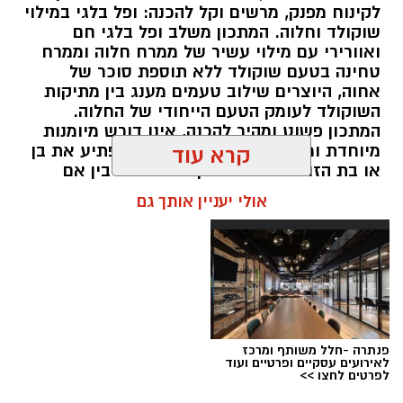
מצרכים (ל-2 מנות)
לקינוח מפנק, מרשים וקל להכנה: ופל בלגי במילוי
שוקולד וחלוה. המתכון משלב ופל בלגי חם
4 ביצים
ואוורירי עם מילוי עשיר של ממרח חלוה וממרח
½ פלפל אדום, חתוך לקוביות קטנות
טחינה בטעם שוקולד ללא תוספת סוכר של
½ פלפל צהוב, חתוך לקוביות קטנות
אחוה, היוצרים שילוב טעמים מענג בין מתיקות
השוקולד לעומק הטעם הייחודי של החלוה.
¼ פלפל ירוק, חתוך לקוביות קטנות
המתכון פשוט ומהיר להכנה, אינו דורש מיומנות
½ בצל קטן קצוץ דק (לא חובה)
מיוחדת ומתאים לכל מי שמעוניין להפתיע את בן
קרא עוד
2 כפות פטרוזיליה קצוצה
או בת הזוג במחווה מתוקה ומיוחדת. בין אם
2 כפות עירית קצוצה
מדובר בארוחת בוקר מפנקת, קינוח לארוחה
אולי יעניין אותך גם
2 כפות גבינה בולגרית מפוררת (לא חובה)
רומנטית או פינוק זוגי בסוף היום, הוופל הבלגי
בטעם שוקולד וחלוה יהפוך כל רגע לחגיגה של
½ כפית פפריקה מתוקה
אהבה. ט"ו באב שמח!
קורט כורכום (לצבע)
מלח ופלפל שחור לפי הטעם
כפית חמאה וכפית שמן זית לטיגון
אופן ההכנה
פנתרה -חלל משותף ומרכז
לאירועים עסקיים ופרטיים ועוד
לפרטים לחצו >>