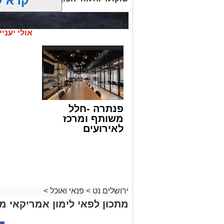
קרא ע
אולי יעניי
פנתרה -חלל
משותף ומרכז
לאירועים
עסקיים ופרטיים
ועוד לפרטים
לחצו >>
ירושלים נט
>
פנאי ואוכל
>
מתכון לפאי לימון אמריקאי מ
ופל בלגי במילוי שוקולד וחלוה צילום הדס