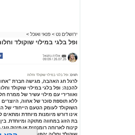
עסקיים ופרטיים
ועוד לפרטים
לחצו >>
ירושלים נט
>
פנאי ואוכל
>
ופל בלגי במילוי שוקולד וחלוה
אלדה נתנאל
26.07.26 / 09:09
תגים:
ופל בלגי במילוי שוקולד וחלוה
לרגל חג האהבה, מגישה חברת "אחוה"
להכנה: ופל בלגי במילוי שוקולד וחלו
ואוורירי עם מילוי עשיר של ממרח ח
ללא תוספת סוכר של אחוה, היוצרים 
השוקולד לעומק הטעם הייחודי של הח
אינו דורש מיומנות מיוחדת ומתאים לכ
בת הזוג במחווה מתוקה ומיוחדת. בין
קינוח לארוחה רומנטית או פינוק זוגי
שוקולד וחלוה יהפוך כל רגע לחגיגה 