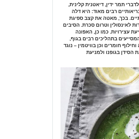
רי תמר ידין, דיאטנית קלינית,
ריאותיים רבים מאוד: היא דלה
תיים. בכך, מאטה את קצב ספיגת
ת לאינסולין וטרום סכרת. הסיבים
ת עצירויות. כמו כן, האפונה
רה בוויטמין B (B1, B2, B3, B6) המסייעים בתהליכים רבים בגוף,
ילוף חומרים וכן בוויטמין – נוגד
שמסייע לספיגת הסידן בגופנו ולמניעת