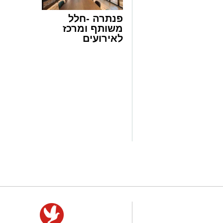
פנתרה -חלל
אופן ההכנה
:
משותף ומרכז
לאירועים
מכינים את הבלילה: בקערה טורפים את
עסקיים ופרטיים
chatgpt
מוסיפים את השמן והחלב וממשיכים 
ועוד לפרטים
מנפים פנימה את הקמח, אבקת האפיי
מצרכים
לחצו >>
חלקה ללא גושים.
לתחתית
מחממים מכשיר וופלים בלגיים ומשמנ
45 קרקרים מלוחים (Saltine)
10 כפות חמאה מומסת
ופריכות.
2 כפות סוכר
מכינים את המילוי: שמים בשתי שקיו
בטעם שוקולד ללא סוכר. מזלפים קובי
ממרח השוקולד, בצורת דמקה.
למלית
מסדרים את הוופלים בצלחת ומגישים ח
פחית (400 גרם) חלב מרוכז ממותק
הממרחים מעל כדור הגלידה.
4 חלמונים
½ כוס מיץ לימון טרי
2 כפות מיץ ליים (אפשר להחליף בעוד מיץ לימון)
קורט מלח
לקישוט
1 כוס שמנת מתוקה להקצפה