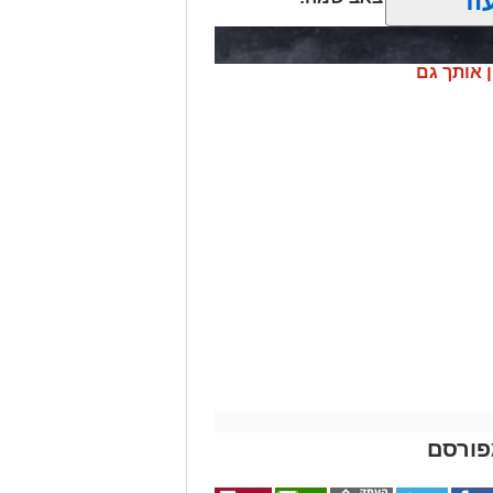
וד
ן אותך גם
פורסם
 ניצן