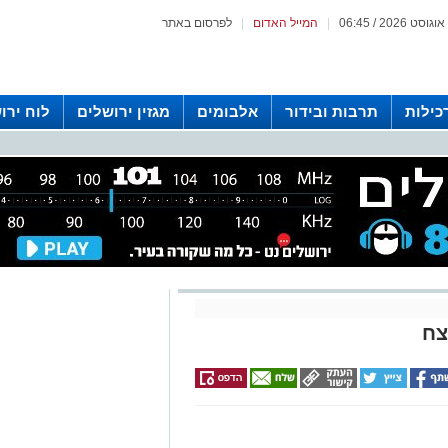
|
המייל האדום
|
לפרסום באתר
כילות
תרבות ובידור
אלבומים
מגזין ירושלים
לוח ירו
 רדיו ירושלים
צח