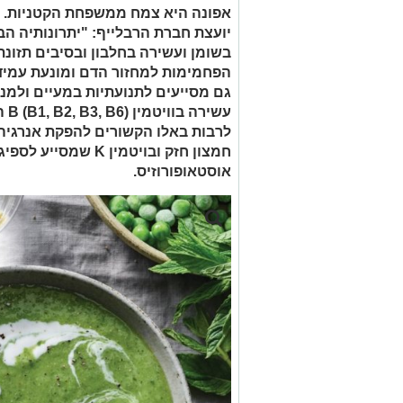
אפונה היא צמח ממשפחת הקטניות. לדב
יועצת חברת הרבלייף: "יתרונותיה הב
בשומן ועשירה בחלבון ובסיבים תזונ
הפחמימות למחזור הדם ומונעת עמידו
גם מסייעים לתנועתיות במעיים ולמניע
עשי
לרבות באלו הקשורים להפקת אנרגיה וח
חמצון חזק ובויטמין K 
אוסטאופורוזיס.