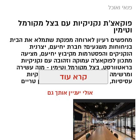
מערכת האתר / 09:33 23.07.26
פנאי ואוכל
תגים:
פאי לימון אמריקאי מפורסם
1 כף סוכר
פוקאצ'ת נקניקיות עם בצל מקורמל
וטימין
מצרכים
1 כפית תמצית וניל
לתחתית
מחפשים רעיון לארוחה מפנקת שתמלא את הבית
בניחוחות משגעים? חברת יחיעם, יצרנית
45 קרקרים מלוחים (Saltine)
1/4 כוס שמן (או חמאה מומסת)
הנקניקים והפסטרמות מקיבוץ יחיעם, מציעה
10 כפות חמאה מומסת
מתכון לפוקאצ'ה עמוקה וזהובה עם נקניקיות
1 כוס חלב
בראטוורסט, בצל מקורמל וטימין - מנה עשירה
2 כפות סוכר
ומרשימה שמשלבת בצק אוורירי, נקניקיות
קרא עוד
1 כף אבקת אפייה
עסיסיות, בצלים מתקתקים, עלי טימין טריים
ושמן זית. התוצאה היא ארוחה שלמה חמה
אולי יעניין אותך גם
קורט מלח
ומשביעה שמגישים ישר מהתבנית למרכז
השולחן.
למילוי
:
1/2 כוס
ממרח חלוה של "אחוה"
1/2 כוס
ממרח טחינה בטעם שוקולד ללא תוספת