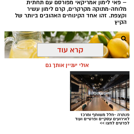
– פאי לימון אמריקאי מפורסם עם תחתית
מלוחה-מתוקה מקרקרים, קרם לימון עשיר
וקצפת. זהו אחד הקינוחים האהובים ביותר של
ופל בלגי במילוי שוקולד וחלוה צילום הדס ניצן
הקיץ
אלדה נתנאל / 09:09 26.07.26
תגים:
ופל בלגי במילוי שוקולד וחלוה
קרא עוד
מצרכים (לכ-4 ופלים גדולים
):
אולי יעניין אותך גם
1 ו-1/2 כוסות קמח
2 ביצים
פנתרה -חלל משותף ומרכז
לאירועים עסקיים ופרטיים ועוד
לפרטים לחצו >>
chatgpt