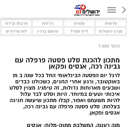
חדשות
ספורט
רכילות
תרבות ובידור
מגזין ירושלים
לייף סטייל
פרסום ברדיו
לוח שידורים
פנאי ואוכל
מתכון להכנת סלט פסטה פרפלה עם
גבינה רכה, אגסים ופקאן
לרגל יום הפסטה הבינלאומי החל בכל שנה ב 25
באוקטובר, ורגע אחרי החגים, כשכולנו כבדים
ושבעים מארוחות גדולות, זה טימניג מצוין לסלט
איכותי וטעים במיוחד. היות וסלט לבד עלול
להיות משעמם ואפור, קבלו מתכון שיעשה חגיגה
בצלחת: סלט פסטה פרפלה עם גבינה רכה,
אגסים ופקאן.
מנה רעננה, המשלבת מתוק-מלוח: אגסים