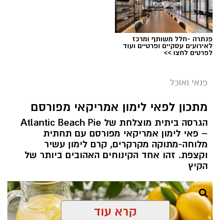
פנתרה -חלל משותף ומרכז
לאירועים עסקיים ופרטיים ועוד
לפרטים לחצו >>
פנאי ואוכל
מתכון לפאי לימון אמריקאי מפורסם
הגרסה ביתית מוצלחת של Atlantic Beach Pie
– פאי לימון אמריקאי מפורסם עם תחתית
מלוחה-מתוקה מקרקרים, קרם לימון עשיר
וקצפת. זהו אחד הקינוחים האהובים ביותר של
ופל בלגי במילוי שוקולד וחלוה צילום הדס ניצן
הקיץ
אלדה נתנאל / 09:09 26.07.26
תגים:
ופל בלגי במילוי שוקולד וחלוה
קרא עוד
מצרכים (לכ-4 ופלים גדולים
):