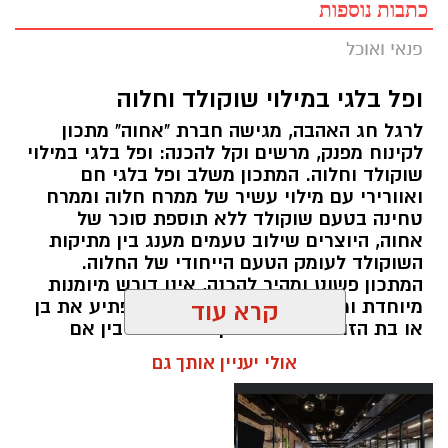
כתבות נוספות
פנאי ואוכל
ופל בלגי במילוי שוקולד וחלוה
לרגל חג האהבה, מגישה חברת "אחוה" מתכון
לקינוח מפנק, מרשים וקל להכנה: ופל בלגי במילוי
שוקולד וחלוה. המתכון משלב ופל בלגי חם
ואוורירי עם מילוי עשיר של ממרח חלוה וממרח
טחינה בטעם שוקולד ללא תוספת סוכר של
אחוה, היוצרים שילוב טעמים מענג בין מתיקות
השוקולד לעומק הטעם הייחודי של החלוה.
המתכון פשוט ומהיר להכנה, אינו דורש מיומנות
מיוחדת ומתאים לכל מי שמעוניין להפתיע את בן
קרא עוד
או בת הזוג במחווה מתוקה ומיוחדת. בין אם
מדובר בארוחת בוקר מפנקת, קינוח לארוחה
אולי יעניין אותך גם
רומנטית או פינוק זוגי בסוף היום, הוופל הבלגי
בטעם שוקולד וחלוה יהפוך כל רגע לחגיגה של
אהבה. ט"ו באב שמח!