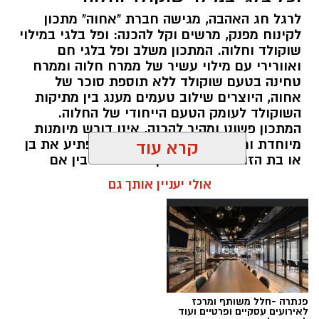
לרגל חג האהבה, מגישה חברת "אחוה" מתכון
לקינוח מפנק, מרשים וקל להכנה: ופל בלגי במילוי
שוקולד וחלוה. המתכון משלב ופל בלגי חם
ואוורירי עם מילוי עשיר של ממרח חלוה וממרח
טחינה בטעם שוקולד ללא תוספת סוכר של
אחוה, היוצרים שילוב טעמים מענג בין מתיקות
השוקולד לעומק הטעם הייחודי של החלוה.
המתכון פשוט ומהיר להכנה, אינו דורש מיומנות
מיוחדת ומתאים לכל מי שמעוניין להפתיע את בן
קרא עוד
או בת הזוג במחווה מתוקה ומיוחדת. בין אם
מדובר בארוחת בוקר מפנקת, קינוח לארוחה
אולי יעניין אותך גם
רומנטית או פינוק זוגי בסוף היום, הוופל הבלגי
בטעם שוקולד וחלוה יהפוך כל רגע לחגיגה של
אהבה. ט"ו באב שמח!
פנתרה -חלל משותף ומרכז
לאירועים עסקיים ופרטיים ועוד