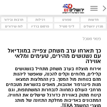
חדשות
ספורט
רכילות
תרבות ובידור
מגזין ירושלים
לייף סטייל
פרסום ברדיו
לוח שידורים
פנאי ואוכל
כך תארחו ערב משחק צפייה במונדיאל
עם נשנושים מהירים, טעימים ומלאי
אווירה
אירוח מוצלח בערב משחק מתחיל בנשנושים
קלילים, מלוחים וקלים להכנה, שאפשר ליהנות
מהם בנוחות מול המסך. בין ההמלצות תמצאו
מנות פינגרפוד אהובות, מאפים בהשראת מטבחים
מרחבי העולם כמחווה לנבחרות המשתתפות, וגם
קינוח מתוק באווירת כדורגל שישלים את החוויה.
המתכונים באדיבות מחלקת התזונה של מותג
מוצרי החשמל TEKA.