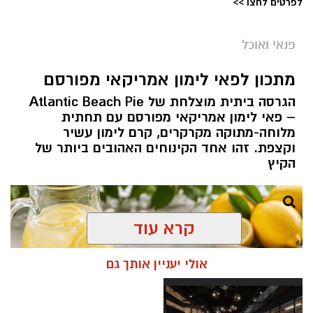
לפרטים לחצו >>
פנאי ואוכל
מתכון לפאי לימון אמריקאי מפורסם
הגרסה ביתית מוצלחת של Atlantic Beach Pie
– פאי לימון אמריקאי מפורסם עם תחתית
מלוחה-מתוקה מקרקרים, קרם לימון עשיר
וקצפת. זהו אחד הקינוחים האהובים ביותר של
ופל בלגי במילוי שוקולד וחלוה צילום הדס ניצן
הקיץ
אלדה נתנאל / 09:09 26.07.26
תגים:
ופל בלגי במילוי שוקולד וחלוה
קרא עוד
מצרכים (לכ-4 ופלים גדולים
):
אולי יעניין אותך גם
1 ו-1/2 כוסות קמח
2 ביצים