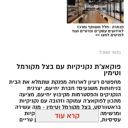
פנתרה -חלל משותף ומרכז
לאירועים עסקיים ופרטיים ועוד
לפרטים לחצו >>
chatgpt
מערכת האתר / 09:33 23.07.26
פנאי ואוכל
תגים:
פאי לימון אמריקאי מפורסם
1 כף סוכר
פוקאצ'ת נקניקיות עם בצל מקורמל
וטימין
מצרכים
1 כפית תמצית וניל
לתחתית
מחפשים רעיון לארוחה מפנקת שתמלא את הבית
בניחוחות משגעים? חברת יחיעם, יצרנית
45 קרקרים מלוחים (Saltine)
1/4 כוס שמן (או חמאה מומסת)
הנקניקים והפסטרמות מקיבוץ יחיעם, מציעה
10 כפות חמאה מומסת
מתכון לפוקאצ'ה עמוקה וזהובה עם נקניקיות
1 כוס חלב
בראטוורסט, בצל מקורמל וטימין - מנה עשירה
2 כפות סוכר
ומרשימה שמשלבת בצק אוורירי, נקניקיות
1 כף אבקת אפייה
עסיסיות, בצלים מתקתקים, עלי טימין טריים
ושמן זית. התוצאה היא ארוחה שלמה חמה
קרא עוד