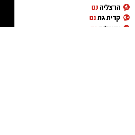
מזגו על התחתית ואפו כ־15–20 דקות, עד
אירופי.
בתיאבון
!
שהמלית כמעט מתייצבת.
קררו לטמפרטורת החדר ולאחר מכן הכניסו
למקרר ל־4 שעות לפחות (רצוי לילה שלם).
הקציפו את השמנת עם אבקת הסוכר והווניל,
מרחו מעל הפאי וקשטו בגרידת לימון וליים.
טיפ
הקסם של הפאי הוא דווקא
השילוב בין התחתית
המלוחה לבין קרם הלימון המתוק-חמצמץ
.
מצרכים (לתבנית בגודל כ- 35
25 ס"מ)
X
:
לבצק
:
500 גרם קמח לחם או קמח לבן
1 כף שמרים
1 כף סוכר