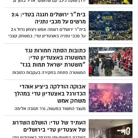
ירדן שועה כיכב עם שלושער אדיר בתוך 21
דקות, דור חוגי ועדי יונה הצטרפו לחגיגה
במחצית השנייה – ובית״ר ירושלים רשמה את
בית״ר ירושלים חגגה בטדי: 2:4
אחד הערבים המרשימים שלה העונה, מול
מרשים על מכבי נתניה
עירוני טבריה שלא הצליחה להתמודד עם
בית״ר ירושלים רשמה אמש ניצחון גדול 2:4
המומנטום הצהוב־שחור
על מכבי נתניה באצטדיון טדי, במשחק קצבי
ומלא מצבים. ירדן כהן וקאלו הובילו את
הצהובים־שחורים להצגה התקפית, כשנתניה
כתובות הסתה חמורות נגד
אמנם ניסתה לחזור פעמיים- אך בית״ר הייתה
המשטרה באצטדיון טדי:
חדה יותר וסגרה ערב מרשים מול כמעט 30
״משטרת ישראל תמות בגז”
אלף אוהדים
המשטרה פתחה בחקירה בעקבות כתובות
נאצה והסתה חמורות נגד שוטרים, שאותרו
בשירותים באצטדיון טדי במהלך משחק
אבוקה הודלקה ביציע אוהדי
הפועל ת”א. במשטרה מתחייבים: “נאתר את
הכדורגל באצטדיון טדי במהלך
המעורבים ונמצה עימם את הדין”
משחק אמש
מעצר החשוד במעשה, גרר תגובה אלימה
והתפרעות מצד קומץ אוהדי הקבוצה
המקומית, תוך שתקפו שוטרים והשליכו
העתיד של טדי: הושלם השדרוג
חפצים וכיסאות לעברם וגרמו לפציעתם של
של אצטדיון טדי בירושלים
שוטרים. שלושה חשודים נעצרו לחקירה
השדרוג המשמעותי והנרחב באצטדיון טדי