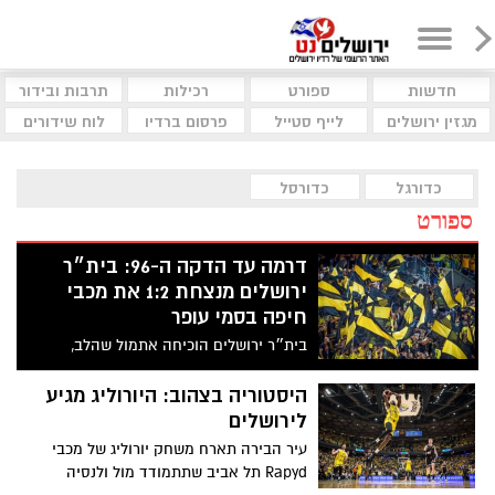
חדשות
ספורט
רכילות
תרבות ובידור
מגזין ירושלים
לייף סטייל
פרסום ברדיו
לוח שידורים
כדורגל
כדורסל
ספורט
דרמה עד הדקה ה-96: בית״ר
ירושלים מנצחת 1:2 את מכבי
חיפה בסמי עופר
בית״ר ירושלים הוכיחה אתמול שהלב,
האמונה והאופי עדיין מנצחים משחקים
גדולים. מול מכבי חיפה החזקה, באחד
היסטוריה בצהוב: היורוליג מגיע
המגרשים הקשים בארץ, הצליחה הקבוצה
לירושלים
מהבירה לצאת עם ניצחון יקר שמסמן הרבה
עיר הבירה תארח משחק יורוליג של מכבי
יותר משלוש נקודות
Rapyd תל אביב שתתמודד מול ולנסיה