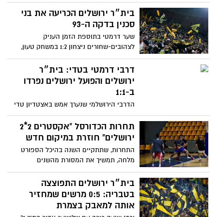
הספרדית ביום חמישי הקרוב ב-21:05 בפיס
ארנה
בית״ר ירושלים הכריעה את בני
סכנין בדקה ה-93
שער דרמטי בתוספת הזמן העניק
לצהובים-שחורים ניצחון 1:2 במשחק טעון,
שבו האופי גבר על היכולת והקהל הפך
לשחקן ה-12
דרבי דרמטי בטדי: בית״ר
ירושלים והפועל ירושלים נפרדו
ב-1:1
הדרבי הירושלמי שנערך אמש באצטדיון טדי
עמד בכל הציפיות: אווירה מחשמלת, קהל
עצום, עצבים מתוחים ושני שערים שהגיעו
תחרות הכדורסל "אקסטרים 2*2
בדיוק מהרגעים שמגדירים עונה. בסיום 1:1,
ירושלים" חוזרת במיקום חדש
תוצאה שמשאירה את שתי הקבוצות עם טעם
התחרות, שתתקיים השנה בהיכל הספורט
מתוק-מר
מלחה, תמשיך את המסורת מהשנים
האחרונות. המשחק החדשני שהומצא בבירה
משלב 5 תחרויות שונות בעצימות גבוהה
בית״ר ירושלים התפוצצה
במיוחד במשך כשעה ללא הפסקה
בטבריה: 0:5 מרשים שמחזיר
אותה למאבק בצמרת