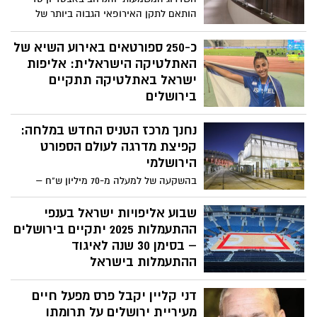
הותאם לתקן האירופאי הגבוה ביותר של
אופ"א, המאפשר אירוח משחקי ליגת
האלופות, האירופאית והקונפרנס ליג
כ-250 ספורטאים באירוע השיא של
ומשחקים בינלאומיים של נבחרות
האתלטיקה הישראלית: אליפות
ישראל באתלטיקה תתקיים
בירושלים
רביעי-חמישי, 30–31 ביולי, החל מהשעה 17:30
נחנך מרכז הטניס החדש במלחה:
– הכניסה חופשית!
קפיצת מדרגה לעולם הספורט
הירושלמי
בהשקעה של למעלה מ-70 מיליון ש"ח –
הושק אחד ממתחמי הספורט המרשימים
בארץ, שישמש את הטניסאים הירושלמים
שבוע אליפויות ישראל בענפי
ויהווה מגרש מרכזי לאירוח אירועי טניס
ההתעמלות 2025 יתקיים בירושלים
ארציים ובינלאומיים
– בסימן 30 שנה לאיגוד
ההתעמלות בישראל
איגוד ההתעמלות בישראל מודיע כי שבוע
דני קליין יקבל פרס מפעל חיים
אליפויות ישראל בענפי ההתעמלות יתקיים בין
התאריכים 6–11 ביולי 2025, ב"היכל הפיס
מעיריית ירושלים על תרומתו