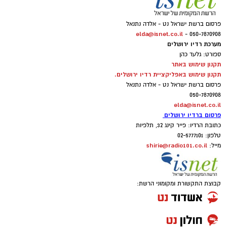
פרסום ברשת ישראל נט - אלדה נתנאל
elda@isnet.co.il
050-7870908 -
מערכת רדיו ירושלים
ספורט: גלעד כהן
תקנון שימוש באתר
תקנון שימוש באפליקציית רדיו ירושלים.
פרסום ברשת ישראל נט - אלדה נתנאל
050-7870908
elda@isnet.co.il
פרסום ברדיו ירושלים
כתובת הרדיו: פייר קינג 32, תלפיות
טלפון: 02-5777101
shirie@radio101.co.il
מייל:
קבוצת התקשורת ומקומוני הרשת: