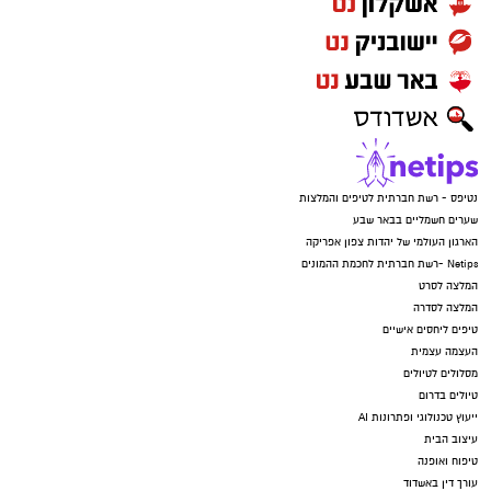
נטיפס - רשת חברתית לטיפים והמלצות
שערים חשמליים בבאר שבע
הארגון העולמי של יהדות צפון אפריקה
Netips -רשת חברתית לחכמת ההמונים
המלצה לסרט
המלצה לסדרה
טיפים ליחסים אישיים
העצמה עצמית
מסלולים לטיולים
טיולים בדרום
ייעוץ טכנולוגי ופתרונות AI
עיצוב הבית
טיפוח ואופנה
עורך דין באשדוד