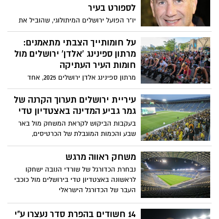
ארנה" בירושלים. הכניסה לקהל הרחב
לספורט בעיר
חופשית
יו"ר הפועל ירושלים המיתולוגי, שהוביל את
הקבוצה במשך שני עשורים והכניס אותה ללב
הכדורסל הישראלי, יקבל הוקרה על פועלו
על חומותייך הצבתי מתאמנים:
באירוע הסטריטבול השנתי בכיכר ספרא
מרתון ספינינג 'אלדן' ירושלים מול
חומות העיר העתיקה
מרתון ספינינג אלדן ירושלים 2025, אחד
מאירועי הספורט הבולטים בישראל, יתקיים
ב-11-12 ביוני בשדרות אלרוב ממילא, למרגלות
עיריית ירושלים תערוך הקרנה של
חומות העיר העתיקה בירושלים
גמר גביע המדינה באצטדיון טדי
בעקבות הביקוש לקראת המשחק מול באר
שבע והכמות המוגבלת של הכרטיסים,
העירייה באמצעות חברת "אריאל" תקיים
הקרנה חגיגית בעלות של 15 ש''ח בהרשמה
משחק ראווה מרגש
מראש. ראש העיר ליאון: "מזמין את כולם.
נבחרת הכדורגל של שורדי הנובה ישחקו
מקווים ומאמינים שהגביע יחזור לירושלים"
לראשונה באצטדיון טדי בירושלים מול כוכבי
העבר של הכדורגל הישראלי
14 חשודים בהפרת סדר נעצרו ע"י