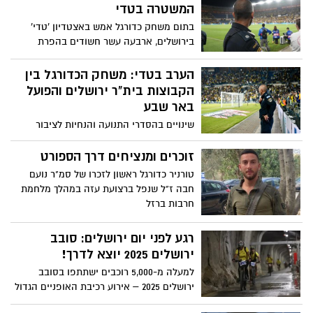
המשטרה בטדי
בתום משחק כדורגל אמש באצטדיון 'טדי'
בירושלים, ארבעה עשר חשודים בהפרת
הסדר טופלו על ידי שוטרי מחוז ירושלים.
בתוך כך, עוכב נהג רכב שפגע באוהד בסמוך
הערב בטדי: משחק הכדורגל בין
לאצטדיון
הקבוצות בית"ר ירושלים והפועל
באר שבע
שינויים בהסדרי התנועה והנחיות לציבור
לקראת משחק הכדורגל באצטדיון טדי, היום
בשעה 20:30
זוכרים ומנציחים דרך הספורט
טורניר כדורגל ראשון לזכרו של סמ"ר נועם
חבה ז"ל שנפל ברצועת עזה במהלך מלחמת
חרבות ברזל
רגע לפני יום ירושלים: סובב
ירושלים 2025 יוצא לדרך!
למעלה מ-5,000 רוכבים ישתתפו בסובב
ירושלים 2025 – אירוע רכיבת האופניים הגדול
בישראל | יום שישי, 23 במאי 2025, מתחם