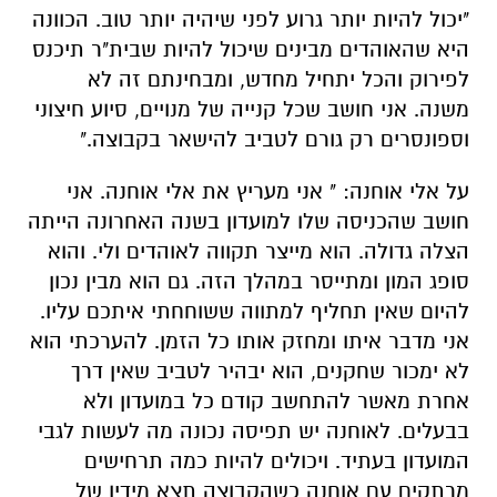
"יכול להיות יותר גרוע לפני שיהיה יותר טוב. הכוונה
היא שהאוהדים מבינים שיכול להיות שבית"ר תיכנס
לפירוק והכל יתחיל מחדש, ומבחינתם זה לא
משנה. אני חושב שכל קנייה של מנויים, סיוע חיצוני
וספונסרים רק גורם לטביב להישאר בקבוצה."
על אלי אוחנה: " אני מעריץ את אלי אוחנה. אני
חושב שהכניסה שלו למועדון בשנה האחרונה הייתה
הצלה גדולה. הוא מייצר תקווה לאוהדים ולי. והוא
סופג המון ומתייסר במהלך הזה. גם הוא מבין נכון
להיום שאין תחליף למתווה ששוחחתי איתכם עליו.
אני מדבר איתו ומחזק אותו כל הזמן. להערכתי הוא
לא ימכור שחקנים, הוא יבהיר לטביב שאין דרך
אחרת מאשר להתחשב קודם כל במועדון ולא
בבעלים. לאוחנה יש תפיסה נכונה מה לעשות לגבי
המועדון בעתיד. ויכולים להיות כמה תרחישים
מרתקים עם אוחנה כשהקבוצה תצא מידיו של