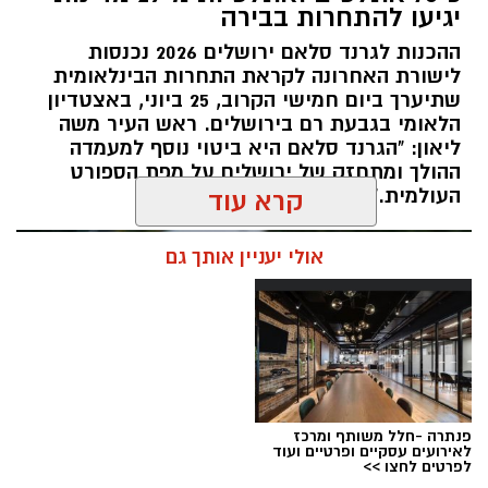
יגיעו להתחרות בבירה
ירושלים לבירת ההתעמלות של ישראל, כאשר
ההכנות לגרנד סלאם ירושלים 2026 נכנסות
מיטב המתעמלות והמתעמלים מכל רחבי הארץ
לישורת האחרונה לקראת התחרות הבינלאומית
יתחרו באליפויות ישראל בענפי ההתעמלות השונים.
שתיערך ביום חמישי הקרוב, 25 ביוני, באצטדיון
השנה, לראשונה, יתקיימו האליפויות לצד תחרויות
הלאומי בגבעת רם בירושלים. ראש העיר משה
ההתעמלות של משחקי המכביה ה־22, בהשתתפות
ליאון: "הגרנד סלאם היא ביטוי נוסף למעמדה
ההולך ומתחזק של ירושלים על מפת הספורט
משלחות ומתעמלים מהארץ ומהעולם, ויהפכו את
העולמית."
קרא עוד
שבוע האליפויות לאחד מאירועי הספורט הבולטים
של הקיץ.
אולי יעניין אותך גם
במהלך השבוע יתקיימו אליפויות ישראל בכלל ענפי
ההתעמלות: התעמלות אמנותית, התעמלות
מכשירים לבנים ולבנות, אקרובטיקה, טרמפולינה
וטמבלינג. לצד התחרויות הארציות, יתחרו
הספורטאים גם במסגרת משחקי המכביה, באירוע
בינלאומי שיפגיש את מיטב המתעמלים היהודים
פנתרה -חלל משותף ומרכז
לאירועים עסקיים ופרטיים ועוד
מהעולם עם הספורטאים המובילים בישראל.
לפרטים לחצו >>