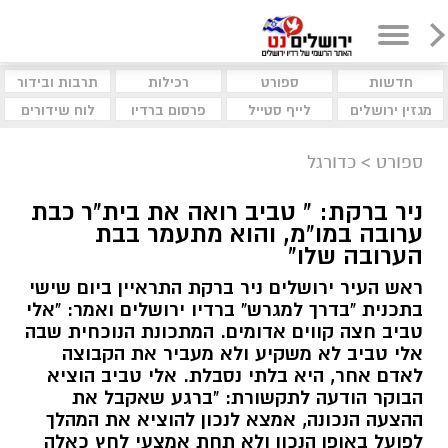
חדשות
ספורט
רכילות
תרבות ובידור
מגזין ירושלים
לייף סטייל
פרסום ברדיו
לוח שידורים
ספורט
>
כדורגל
ניר ברקת: " טביב רואה את בית"ר כבת
ערובה במו"מ, והוא מתעמר בבת
הערובה שלו"
ראש העיר ירושלים ניר ברקת התראיין ביום שישי
בתכנית "בדרך למגרש" ברדיו ירושלים ואמר: "אלי
טביב חצה קווים אדומים. המתכונת הנוכחית שבה
אלי טביב לא משקיע ולא מעביר את הקבוצה
לאדם אחר, היא בלתי נסבלת. אלי טביב הוציא
הבוקר הודעה לתקשורת: "ברגע שאקבל את
ההצעה הנכונה, אמצא לנכון להוציא את המהלך
לפועל באופן הנכון ולא תחת אמצעי לחץ כאלה