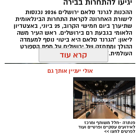
יגיעו להתחרות בבירה
ירושלים לבירת ההתעמלות של ישראל, כאשר
ההכנות לגרנד סלאם ירושלים 2026 נכנסות
מיטב המתעמלות והמתעמלים מכל רחבי הארץ
לישורת האחרונה לקראת התחרות הבינלאומית
יתחרו באליפויות ישראל בענפי ההתעמלות השונים.
שתיערך ביום חמישי הקרוב, 25 ביוני, באצטדיון
השנה, לראשונה, יתקיימו האליפויות לצד תחרויות
הלאומי בגבעת רם בירושלים. ראש העיר משה
ההתעמלות של משחקי המכביה ה־22, בהשתתפות
ליאון: "הגרנד סלאם היא ביטוי נוסף למעמדה
ההולך ומתחזק של ירושלים על מפת הספורט
משלחות ומתעמלים מהארץ ומהעולם, ויהפכו את
העולמית."
קרא עוד
שבוע האליפויות לאחד מאירועי הספורט הבולטים
של הקיץ.
אולי יעניין אותך גם
במהלך השבוע יתקיימו אליפויות ישראל בכלל ענפי
ההתעמלות: התעמלות אמנותית, התעמלות
מכשירים לבנים ולבנות, אקרובטיקה, טרמפולינה
וטמבלינג. לצד התחרויות הארציות, יתחרו
הספורטאים גם במסגרת משחקי המכביה, באירוע
בינלאומי שיפגיש את מיטב המתעמלים היהודים
פנתרה -חלל משותף ומרכז
לאירועים עסקיים ופרטיים ועוד
מהעולם עם הספורטאים המובילים בישראל.
לפרטים לחצו >>