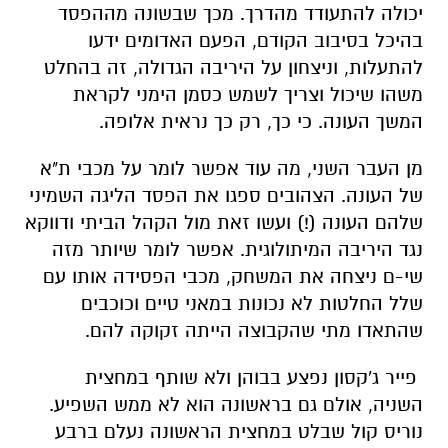
יכולה להתעודד מהדרך. מכך שבשונה מההפסד
בהיכל בסיבוב הקודם, הפעם האדומים ידעו
להתעלות, וניצחון על היריבה הגדולה, זה בהחלט
משהו שיכול וצריך לשמש כסמן הימני לקראת
המשך העונה. כי כך, רק כך נראית אלופה.
מן העבר השני, מה עוד אפשר לומר על מכבי ת"א
של העונה. הצהובים ספגו את הפסד הליגה השמיני
שלהם העונה (!) ועשו זאת מול הקהל הביתי ודווקא
נגד היריבה המיתולוגית. אפשר לומר שיותר מזה
שי-ם ניצחה את המשחק, מכבי הפסידה אותו עם
שלל החלטות לא נכונות במאני טיים וכוכבים
שהתאדו מתי שהקבוצה הייתה זקוקה להם.
פייר ג'קסון נפצע בבוהן ולא שותף במחצית
השניה, אולם גם בראשונה הוא לא ממש השפיע.
נוריס קול שבלט במחצית הראשונה נעלם ברבע