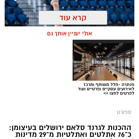
קרא עוד
אולי יעניין אותך גם
פנתרה -חלל משותף ומרכז
לאירועים עסקיים ופרטיים ועוד
לפרטים לחצו >>
צילום: איגוד ההתעמלות בישראל
מערכת ירושלים נט / 11:30 06.07.26
ספורט
תגים:
שבוע אליפות ישראל
ההכנות לגרנד סלאם ירושלים בעיצומן:
כ־76 אתלטים ואתלטיות מ־29 מדינות
קיץ ספורטיבי בירושלים: במשך שמונה ימים תהפוך