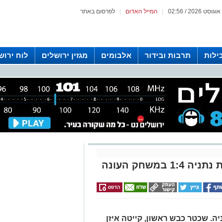
|
המייל האדום
|
לפרסום באתר
ילות
תרבות ובידור
אלבומים
מגזין ירושלים
לוח ירוש
 רדיו ירושלים
משחק העונה
 בטדי העונה, 1:4 על נתניה. שכטר כבש ראשון, קייטה איזן