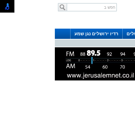
לים
רדיו ירושלים נגן שמע