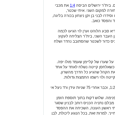
. בית"ר ירושלים הביסה
1:4
את מכבי
חזרה למקום השני. איתי שכטר,
 וסידרו לבני בן זקן ניצחון בכורה בליגה,
 והפסד כואב.
סבע הלוהט וערן לוי הגיעו לכמה
ן העבר השני, בית"ר הצליחה לעקוץ
ל, הכניס כדור לשכטר שהסתובב נהדר ושלח
על שערו של קליימן שעמד מולו יפה.
שתלם כשאלחסן קייטה נשלח לאחד על אחד
את הקהל שהגיע כל הדרך מהשרון.
יטה ולוי רשמו החמצות גדולות.
‎‎הצהובים שחורים לא הספיקו לחגוג את ה-1:2, וכבר אחרי 75 שניות עידן ורד ניצל אי
פנימה. שלוש דקות בתוך תוספת הזמן
בלם נתניה הכניס רוחב לבניון שסגר
חק ביתי ראשון העונה, השכיחה את ההפסד
יך. למרות זאת, בכל הנוגע ליכולת, לבן