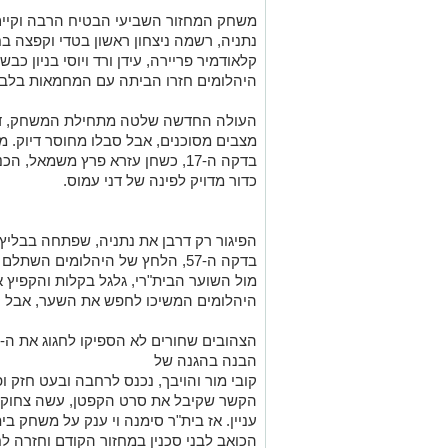
משחק המחזור השביעי הבטיח הרבה וקיים
נתניה, רשמה ניצחון ראשון בטדי וקפצה ב
קלאודמיר פריירה, עידן ורד ויוסי בניון כבשו
היהלומים חזרו הביתה עם המחמאות בלבד
העולה החדשה שלטה מתחילת המשחק, דיא 
מצבים מסוכנים, אבל סבלו מחוסר דיוק. מ
בדקה ה-17, כשחן עזרא פרץ משמא
כדור מדויק לפינה של דני עמוס.
הפיגור רק דרבן את נתניה, שפתחה בבליץ 
בדקה ה-57, הלחץ של היהלומים ה
מול השוער הבית"רי, גלגל בקלות והקפיץ 
היהלומים המשיכו לחפש את השער, אבל קי
הבנה בהגנה של
קובי מור והויבך, נכנס לרחבה ובעט חזק ו
הקשר שקיבל את סרט הקפטן, עשה צחוק מ
עניין. ‎אז בית"ר סימנה וי ענק על מש
הכואב לבני סכנין במחזור הקודם וחזרה לחי