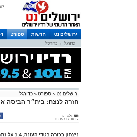
07 אוגוסט 2026 / 02:56
ירושלים נט
חדשות
ספורט
רכ
כדורגל
כדורסל
לפרסום ברדיו צרו קשר
לוח שדורים
|
ירושלים נט
>
ספורט
>
כדורגל
חזרה לנצח: בית״ר הביסה את נתניה 1:4 ב
גלעד כהן
17.10.17 / 10:15
ניצחון בכורה