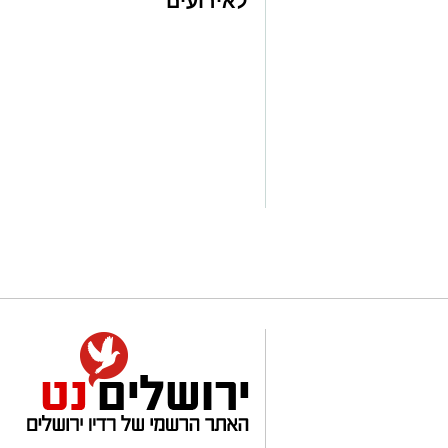
לאירועים
עיריית ירושלים על התמיכה והרוח הגבית. 
עסקיים ופרטיים
את מיטב המתעמלות והמתעמלים של ישראל
ועוד לפרטים
השראה וגאווה ישראלית."
לחצו >>
צילום: איגוד האתלטיקה הקלה
כ־76 אתלטים ואתלט
המסלול בירושלים אתלטים בינלאומיים לצ
הישראלים. גם השנה צפויה התחרות להצי
הבינלאומית, עם ערב תחרותי ברמה גבוהה,
באצטדיון.
רשימת המשתתפים הבינלאומית כוללת בין
קנדה וברזיל, צרפת, יוון, אוקראינה, הונגרי
ואוגנדה. לצדן יגיעו לירושלים אתלטים וא
שממשיכה לבסס את מעמדה כאירוע בינלא
בישראל.
במוקד התחרות יעמדו גם נבחרות השליחים ש
צפויים להשתתף גם במקצים האישיים.
לצד האתלטים הבינלאומיים, יגיעו להתחר