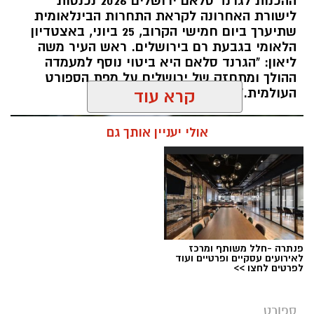
ההכנות לגרנד סלאם ירושלים 2026 נכנסות
מיטב המתעמלות והמתעמלים מכל רחבי הארץ
לישורת האחרונה לקראת התחרות הבינלאומית
יתחרו באליפויות ישראל בענפי ההתעמלות השונים.
שתיערך ביום חמישי הקרוב, 25 ביוני, באצטדיון
השנה, לראשונה, יתקיימו האליפויות לצד תחרויות
הלאומי בגבעת רם בירושלים. ראש העיר משה
ההתעמלות של משחקי המכביה ה־22, בהשתתפות
ליאון: "הגרנד סלאם היא ביטוי נוסף למעמדה
ההולך ומתחזק של ירושלים על מפת הספורט
משלחות ומתעמלים מהארץ ומהעולם, ויהפכו את
העולמית."
קרא עוד
שבוע האליפויות לאחד מאירועי הספורט הבולטים
של הקיץ.
אולי יעניין אותך גם
במהלך השבוע יתקיימו אליפויות ישראל בכלל ענפי
ההתעמלות: התעמלות אמנותית, התעמלות
מכשירים לבנים ולבנות, אקרובטיקה, טרמפולינה
וטמבלינג. לצד התחרויות הארציות, יתחרו
הספורטאים גם במסגרת משחקי המכביה, באירוע
בינלאומי שיפגיש את מיטב המתעמלים היהודים
פנתרה -חלל משותף ומרכז
לאירועים עסקיים ופרטיים ועוד
מהעולם עם הספורטאים המובילים בישראל.
לפרטים לחצו >>
ספורט