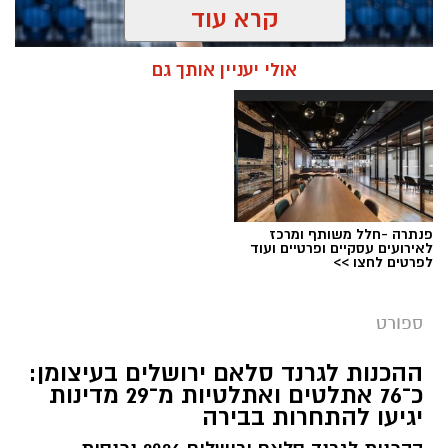
קרא עוד
אולי יעניין אותך גם
פנתרה -חלל משותף ומרכז
לאירועים עסקיים ופרטיים ועוד
לפרטים לחצו >>
צילום: איגוד ההתעמלות בישראל
מערכת ירושלים נט / 11:30 06.07.26
ספורט
תגים:
שבוע אליפות ישראל
ההכנות לגרנד סלאם ירושלים בעיצומן:
כ־76 אתלטים ואתלטיות מ־29 מדינות
קיץ ספורטיבי בירושלים: במשך שמונה ימים תהפוך
יגיעו להתחרות בבירה
ירושלים לבירת ההתעמלות של ישראל, כאשר