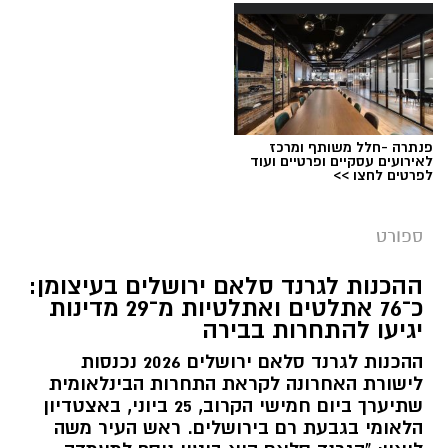
פנתרה -חלל משותף ומרכז
לאירועים עסקיים ופרטיים ועוד
לפרטים לחצו >>
צילום: איגוד ההתעמלות בישראל
מערכת ירושלים נט / 11:30 06.07.26
ספורט
תגים:
שבוע אליפות ישראל
ההכנות לגרנד סלאם ירושלים בעיצומן:
כ־76 אתלטים ואתלטיות מ־29 מדינות
קיץ ספורטיבי בירושלים: במשך שמונה ימים תהפוך
יגיעו להתחרות בבירה
ירושלים לבירת ההתעמלות של ישראל, כאשר
ההכנות לגרנד סלאם ירושלים 2026 נכנסות
מיטב המתעמלות והמתעמלים מכל רחבי הארץ
לישורת האחרונה לקראת התחרות הבינלאומית
יתחרו באליפויות ישראל בענפי ההתעמלות השונים.
שתיערך ביום חמישי הקרוב, 25 ביוני, באצטדיון
השנה, לראשונה, יתקיימו האליפויות לצד תחרויות
הלאומי בגבעת רם בירושלים. ראש העיר משה
ההתעמלות של משחקי המכביה ה־22, בהשתתפות