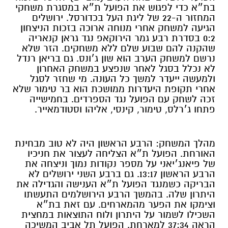
בת״א כדי לפגוש את הפועל ת״א במסגרת משחקי
המחזור ה-22 של ליגת העל בכדורסל. ירושלים
הגיעה למשחק אחרי מנוחה ארוכה בזכות הניצחון
0:2 בסדרת רבע גמר הירוקאפ נגד גראן קנאריה
שהקנה להם שבוע שלם ללא משחקים. הזר שלא
נרשם למשחק הערב הוא שון ג׳ונס. גם בריאן רנדל
לא נכלל בסגל לאחר שנפצע במשחק האחרון
ולמעשה ייעדר למשך כל העונה. מי שחזר לסגל
אחרי תקופת היעדרות ממושכת הוא בר טימור שלא
זכה לשחק עם הפועל נגד הספרדים. בחמישייה
פתחו ג׳רלס, טימור, קינסי, אליהו וסטודמאייר.
מהלך המשחק: הרבע הראשון היה לא טוב מבחינת
האורחת. הפועל ת״א הצליחה לעצור את חניכיו
של פיאנג׳יאני על מספר נקודות נמוך וניצחה את
הרבע הראשון 13:17. גם ברבע השני ירושלים לא
הבריקה כשמנגד הפועל ת״א הענישה והגדילה את
היתרון שלה. בהמשך הרבע הירושלמים התעשתו
וצימקו את הפער מהמארחים. עם זאת בת״א
השכילו לשמור על היתרון ולוח התוצאות במחצית
הראה 37:34 למארחת. הפועל תל אביב המשיכה