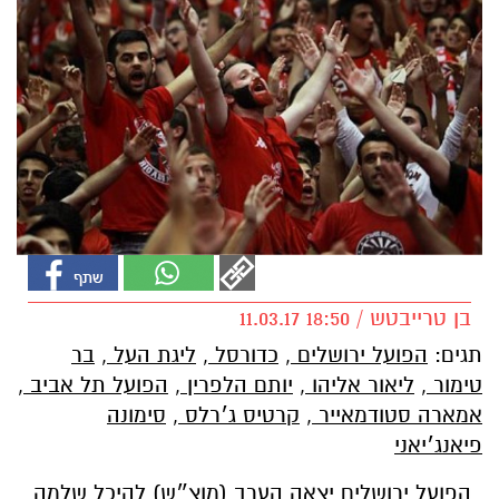
בן טרייבטש / 18:50 11.03.17
תגים:
הפועל ירושלים
,
כדורסל
,
ליגת העל
,
בר
טימור
,
ליאור אליהו
,
יותם הלפרין
,
הפועל תל אביב
,
אמארה סטודמאייר
,
קרטיס ג׳רלס
,
סימונה
פיאנג׳יאני
הפועל ירושלים יצאה הערב (מוצ״ש) להיכל שלמה