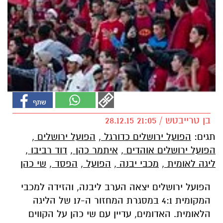
בן טרייבטש / 21:05 28.12.15
תגים:
הפועל ירושלים כדורגל
,
הפועל ירושלים
,
הפועל ירושלים אוהדים
,
איתמר כהן
,
דוד רביבו
,
ליגה לאומית
,
מכבי יבנה
,
הפועל
,
הפסד
,
שי כהן
הפועל ירושלים יצאה הערב ליבנה, והזידה למכבי
המקומית 4:1 במסגרת המחזור ה-17 של הליגה
הלאומית. האדומים, עדיין עם שי כהן על הקווים