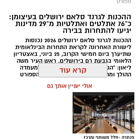
ספורט
תגים:
שבוע אליפות ישראל
ההכנות לגרנד סלאם ירושלים בעיצומן:
כ־76 אתלטים ואתלטיות מ־29 מדינות
קיץ ספורטיבי בירושלים: במשך שמונה ימים תהפוך
יגיעו להתחרות בבירה
ירושלים לבירת ההתעמלות של ישראל, כאשר
ההכנות לגרנד סלאם ירושלים 2026 נכנסות
מיטב המתעמלות והמתעמלים מכל רחבי הארץ
לישורת האחרונה לקראת התחרות הבינלאומית
יתחרו באליפויות ישראל בענפי ההתעמלות השונים.
שתיערך ביום חמישי הקרוב, 25 ביוני, באצטדיון
השנה, לראשונה, יתקיימו האליפויות לצד תחרויות
הלאומי בגבעת רם בירושלים. ראש העיר משה
ההתעמלות של משחקי המכביה ה־22, בהשתתפות
ליאון: "הגרנד סלאם היא ביטוי נוסף למעמדה
ההולך ומתחזק של ירושלים על מפת הספורט
משלחות ומתעמלים מהארץ ומהעולם, ויהפכו את
העולמית."
קרא עוד
שבוע האליפויות לאחד מאירועי הספורט הבולטים
של הקיץ.
אולי יעניין אותך גם
במהלך השבוע יתקיימו אליפויות ישראל בכלל ענפי
ההתעמלות: התעמלות אמנותית, התעמלות
מכשירים לבנים ולבנות, אקרובטיקה, טרמפולינה
וטמבלינג. לצד התחרויות הארציות, יתחרו