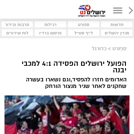
חדשות
ספורט
רכילות
תרבות ובידור
מגזין ירושלים
לייף סטייל
פרסום ברדיו
לוח שידורים
ספורט
>
כדורגל
הפועל ירושלים הפסידה 4:1 למכבי
יבנה
האדומים חזרו להפסיד,וגם נשארו בעשרה
שחקנים לאחר שניר מנצור הורחק