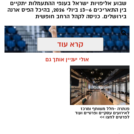
שבוע אליפויות ישראל בענפי ההתעמלות יתקיים
בין התאריכים 6–13 ביולי 2026, בהיכל הפיס ארנה
בירושלים. כניסה לקהל הרחב חופשית
קרא עוד
אולי יעניין אותך גם
פנתרה -חלל משותף ומרכז
לאירועים עסקיים ופרטיים ועוד
לפרטים לחצו >>
צילום: איגוד ההתעמלות בישראל
מערכת ירושלים נט / 11:30 06.07.26