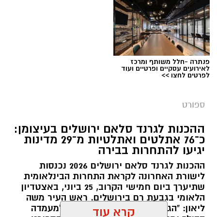
פנתרה -חלל משותף ומרכז
לאירועים עסקיים ופרטיים ועוד
לפרטים לחצו >>
צילום: איגוד ההתעמלות בישראל
מערכת ירושלים נט / 11:30 06.07.26
ספורט
תגים:
שבוע אליפות ישראל
ההכנות לגרנד סלאם ירושלים בעיצומן:
כ־76 אתלטים ואתלטיות מ־29 מדינות
קיץ ספורטיבי בירושלים: במשך שמונה ימים תהפוך
יגיעו להתחרות בבירה
ירושלים לבירת ההתעמלות של ישראל, כאשר
ההכנות לגרנד סלאם ירושלים 2026 נכנסות
מיטב המתעמלות והמתעמלים מכל רחבי הארץ
לישורת האחרונה לקראת התחרות הבינלאומית
יתחרו באליפויות ישראל בענפי ההתעמלות השונים.
שתיערך ביום חמישי הקרוב, 25 ביוני, באצטדיון
השנה, לראשונה, יתקיימו האליפויות לצד תחרויות
הלאומי בגבעת רם בירושלים. ראש העיר משה
ההתעמלות של משחקי המכביה ה־22, בהשתתפות
ליאון: "הגרנד סלאם היא ביטוי נוסף למעמדה