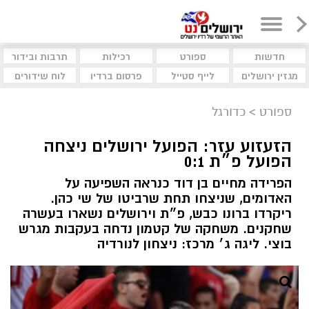
חדשות
ספורט
רכילות
תרבות ובידור
מגזין ירושלים
לייף סטייל
פרסום ברדיו
לוח שידורים
ספורט
>
כדורגל
הזעזוע עזר: הפועל ירושלים ניצחה
הפועל פ״ת 0:1
הפרידה מחיים בן דוד כנראה השפיעה על
האדומים, שניצחו תחת שרביטו של שי כהן.
ריקרדו ברונו כבש, פ״ת וירושלים נשארו בעשרה
שחקנים. משחקה של קטמון נדחה בעקבות מגרש
בוצי. ליגה ג׳ מרכז: ניצחון לנורדיה