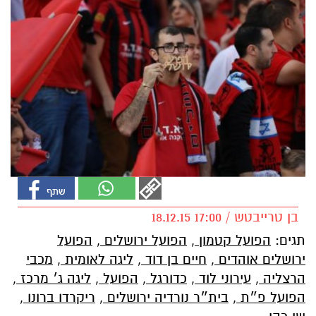
בן טרייבטש / 17:00 18.12.15
תגים:
הפועל קטמון
,
הפועל ירושלים
,
הפועל
ירושלים אוהדים
,
חיים בן דוד
,
ליגה לאומית
,
מכבי
הרצליה
,
עירוני לוד
,
כדורגל
,
הפועל
,
ליגה ג׳ מרכז
,
הפועל פ״ת
,
בית״ר נורדיה ירושלים
,
ריקרדו ברונו
,