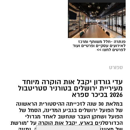
במהלך השבוע יתקיימו אליפויות ישראל בכלל ענפי
ההתעמלות: התעמלות אמנותית, התעמלות
מכשירים לבנים ולבנות, אקרובטיקה, טרמפולינה
וטמבלינג. לצד התחרויות הארציות, יתחרו
הספורטאים גם במסגרת משחקי המכביה, באירוע
בינלאומי שיפגיש את מיטב המתעמלים היהודים
פנתרה -חלל משותף ומרכז
לאירועים עסקיים ופרטיים ועוד
מהעולם עם הספורטאים המובילים בישראל.
לפרטים לחצו >>
ספורט
עדי גורדון יקבל אות הוקרה מיוחד
צילום: איגוד האתלטיקה הקלה
מעיריית ירושלים בטורניר סטריטבול
מערכת ירושלים נט / 10:38 23.06.26
2026 בכיכר ספרא
תגים:
גרנד סלאם
במלאת 30 שנה לזכייתה ההיסטורית הראשונה
של הפועל ירושלים בגביע המדינה, הסמל של
כ־76 אתלטים ואתלטיות מ־29 מדינות צפויים לקחת
הפועל ושחקן העבר שנחשב לאחד מגדולי
האירוע מתקיים בשיתוף פעולה עם עיריית ירושלים,
חלק בתחרות, שתפגיש על המסלול בירושלים
הכדורסלנים בארץ, יקבל אות הוקרה על "מורשת
הממשיכה לבסס את מעמדה כבירת הספורט של
של מצוינות, מנהיגות, ווינריות, הקרבה, נתינה
אתלטים בינלאומיים לצד בכירי האתלטים