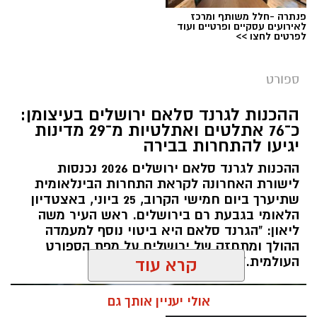
פנתרה -חלל משותף ומרכז
לאירועים עסקיים ופרטיים ועוד
לפרטים לחצו >>
צילום: איגוד ההתעמלות בישראל
מערכת ירושלים נט / 11:30 06.07.26
ספורט
תגים:
שבוע אליפות ישראל
ההכנות לגרנד סלאם ירושלים בעיצומן:
כ־76 אתלטים ואתלטיות מ־29 מדינות
קיץ ספורטיבי בירושלים: במשך שמונה ימים תהפוך
יגיעו להתחרות בבירה
ירושלים לבירת ההתעמלות של ישראל, כאשר
ההכנות לגרנד סלאם ירושלים 2026 נכנסות
מיטב המתעמלות והמתעמלים מכל רחבי הארץ
לישורת האחרונה לקראת התחרות הבינלאומית
יתחרו באליפויות ישראל בענפי ההתעמלות השונים.
שתיערך ביום חמישי הקרוב, 25 ביוני, באצטדיון
השנה, לראשונה, יתקיימו האליפויות לצד תחרויות
הלאומי בגבעת רם בירושלים. ראש העיר משה
ההתעמלות של משחקי המכביה ה־22, בהשתתפות
ליאון: "הגרנד סלאם היא ביטוי נוסף למעמדה
ההולך ומתחזק של ירושלים על מפת הספורט
משלחות ומתעמלים מהארץ ומהעולם, ויהפכו את
העולמית."
קרא עוד
שבוע האליפויות לאחד מאירועי הספורט הבולטים
של הקיץ.
אולי יעניין אותך גם