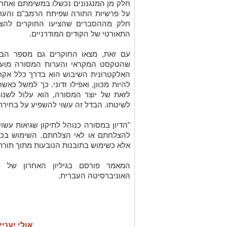
חלק מן המנגנונים נכשלו במשימתם ואחרים
על פרשיות התורה שפיתח הרמב"ם והערו
חלק מההסברים שהציעו החוקרים להצל
התאורטי של הקודים המודרניים.
עם זאת, מצאו החוקרים גם מספר הבדל
שהטקסט המקראי והערות המסורה מועבר
האלקטרונית השיבוש הוא בדרך כלל אקרא
להיות מכוון, ואפילו זדוני. כך למשל כ
לזאת של יוצר המסורה, הוא עלול לשנו
לשיטתו. הבדל זה עשוי להשפיע על בחירת ד
"הדיון במסורה כנוהל לתיקון שגיאות עשו
להצלחתם או לאי הצלחתם. השימוש בכלי
אלא כשימוש בתובנות הנובעות מתוך תורת 
המאמר פורסם בגיליון האחרון של "
האוניברסיטה העברית.
אולי יעניי