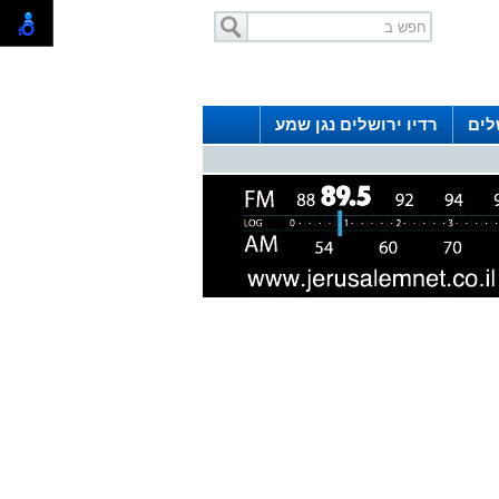
לים
רדיו ירושלים נגן שמע