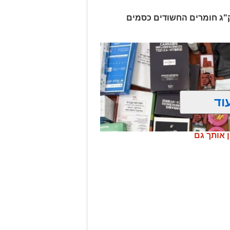
רו שלושה חשודים ונתפסו כ-7.5 ק"ג חומרים החשודים כסמים
וד
ן אותך גם