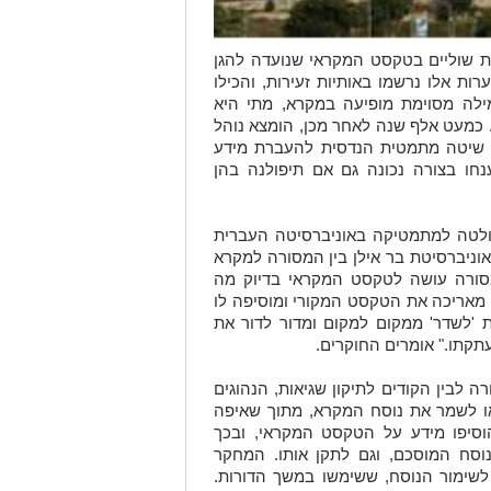
 שוליים בטקסט המקראי שנועדה להגן
ת אלו נרשמו באותיות זעירות, והכילו
ילה מסוימת מופיעה במקרא, מתי היא
 כמעט אלף שנה לאחר מכן, הומצא נוהל
 שגיאות (Error Correcting Code) , שיטה מתמטית הנדסית להעברת מידע
נחו בצורה נכונה גם אם תיפולנה בהן
ולטה למתמטיקה באוניברסיטה העברית
אוניברסיטת בר אילן בין המסורה למקרא
"המסורה עושה לטקסט המקראי בדיוק מה
 מאריכה את הטקסט המקורי ומוסיפה לו
 'לשדר' ממקום למקום ומדור לדור את
תקתו." אומרים החוקרים.
ה לבין הקודים לתיקון שגיאות, הנהוגים
ו לשמר את נוסח המקרא, מתוך שאיפה
וסיפו מידע על הטקסט המקראי, ובכך
וסח המוסכם, וגם לתקן אותו. המחקר
 לשימור הנוסח, ששימשו במשך הדורות.