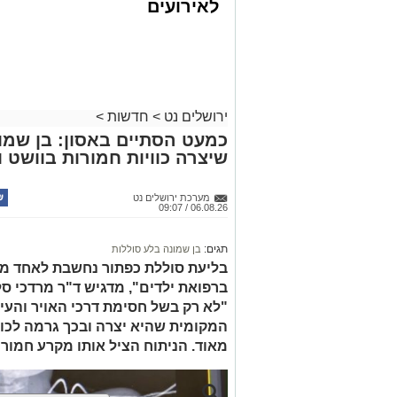
לאירועים
עסקיים ופרטיים
צילום: דוברות המשטרה
ועוד לפרטים
במסגרת המאבק הנחוש של שוטרי מרחב ציו
לחצו >>
האחרונים שתי פעילויות ממוקדות, שהובי
כמויות גדולות של חומרים החשודים כסמים
ירושלים נט
>
חדשות
>
בפעילות בלשי תחנת לב הבירה שביצעו חיפו
כמעט הסתיים באסון: בן שמונ
שיצרה כוויות חמורות בוושט ו
כסמים מסוכנים, 15,140 ש"
החשודים הועברו לחקירה, ובית המשפט ה
מערכת ירושלים נט
06.08.26 / 09:07
לתאריך 6.8.26.
בפעילות נוספת של בלשי תחנת בית שמש,
תגים:
בן שמונה בלע סוללות
בסחר בסמים, זוהו על פי החשד שתי עסק
בליעת סוללת כפתור נחשבת לאחד ממ
ברפואת ילדים", מדגיש ד"ר מרדכי סל
"לא רק בשל חסימת דרכי האויר והעי
העיר ירושלים נעצרה והועברה להמשיך טי
המקומית שהיא יצרה ובכך גרמה לכווי
מאוד. הניתוח הציל אותו מקרע חמור 
מעצרם של החשודים הוארך בבית המשפט