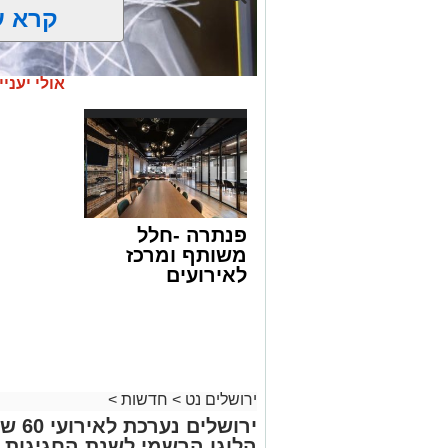
קרא ע
אולי יעניי
פנתרה -חלל
משותף ומרכז
לאירועים
עסקיים ופרטיים
ועוד לפרטים
לחצו >>
צילום: דוברות הדסה
משחק תמים במהלך החופש הגדול הסתיים
ירושלים נט
>
חדשות
>
בשני ניתוחי חירום בהדסה, במהלכם נמנע
ירושל
מסוג זה וניצלו חייו של בן 8 וחצי מירושלים.
הלוגו הרשמי לשנת החגיגות