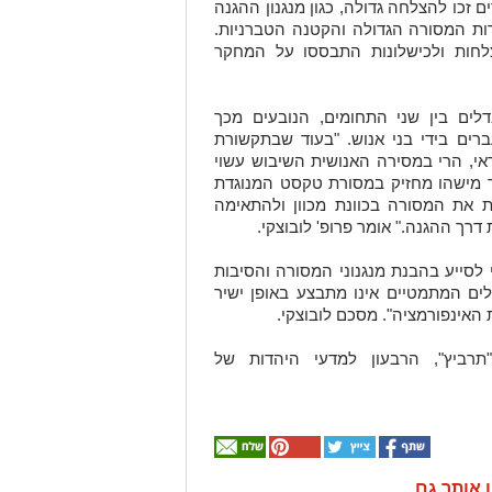
 זכו להצלחה גדולה, כגון מנגנון ההגנה
ת המסורה הגדולה והקטנה הטברניות.
חות ולכישלונות התבססו על המחקר
ים בין שני התחומים, הנובעים מכך
ים בידי בני אנוש. "בעוד שבתקשורת
י, הרי במסירה האנושית השיבוש עשוי
אשר מישהו מחזיק במסורת טקסט המנוגדת
ת את המסורה בכוונת מכוון ולהתאימה
רך ההגנה." אומר פרופ' לובוצקי.
י לסייע בהבנת מנגנוני המסורה והסיבות
ם המתמטיים אינו מתבצע באופן ישיר
האינפורמציה". מסכם לובוצקי.
תרביץ", הרבעון למדעי היהדות של
ן אותך גם