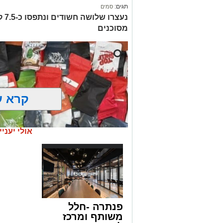
תגים:
סמים
נעצ
מסוכנים
קרא ע
אולי יעניי
פנתרה -חלל
משותף ומרכז