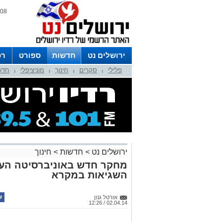
08 אוגוסט 2026 / 10:31
ירושלים נט
חדשות
ספורט
רכ
פלילי
סקרים
חינוך
מוניציפלי
חדש
לפרסום ברדיו צרו קשר
לוח שדורים
|
|
|
|
ירושלים נט
>
חדשות
>
חינוך
מחקר חדש באוניברסיטה העב
השגיאות במקרא
אורטל גנון
02.04.14 / 12:26