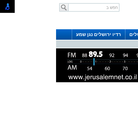
לים
רדיו ירושלים נגן שמע