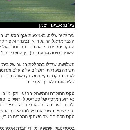
צילום: אביעד ויצמן
עיריית ירושלים, באמצעות אגף הספורט העי
העבר אריאל הרוש, דן איינבינדר ואופיר 
האוניברסיטה (גבעת רם) בין התאריכים 9-11 ביוני.
השלושה, שגדלו במחלקת הנוער של בית"ר 
תשורה מעיריית ירושלים על פועלם ותרומ
לאחר הטקס יתקיים משחק ראווה מיוחד 
שליוו אותם לאורך הקריירה.
ילדים, נוער ובוגרים - גברים ונשים כאחד.
טדי, יעתיק השנה את פעילותו אל כר הדש
טקס הפתיחה של משחקי המכביה בטדי, בת