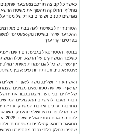
כאשר כל קבוצה תורכב מארבעה שחקנים – 
מחליף. החלוקה תהפוך את משטח הדשא ה
מגרשים קטנים ושערים בגודל של מטר על 
הטורניר יחל בשיטת ליגה בבתים מוקדמים
ההכרעה שיהיו בשיטת נוק-אאוט עד למשחק
בפרסים יקרי ערך.
בנוסף, הסטריטגול בגבעת רם השנה יעניק
כשלצד המשחקים על הדשא, יוכלו המשתת
זון עשיר, שיכלול גם עמדות משחקי מולטי
אינטראקטיביות, ותחרות פיפ"א בין משתתפ
ראש העיר ירושלים, משה ליאון: "ירושלים ג
קריאף - שלושה ספורטאים מצוינים שצמחו 
של ילדים ובני נוער, וייצגו בכבוד את ירוש
רבות. מעבר להישגים המקצועיים המרשי
מחויבות, ערכים ואהבת המשחק. עיריית י
שתרמו לספורט הירושלמי והעניקו השראה ל
להם במ
מחגיגת כדורגל קהילתית ומשפחתית, ולהו
שהפכו לחלק בלתי נפרד מהספורט הירושל