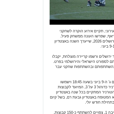
רוני, תקיים אירוע הוקרה לשחקני
קריאף, שפרשו העונה ממשחק פעיל.
הטקס יתקיים במסגרת טורניר סטריטגול ירושלים 2026, שייערך השנה באצטדיון
ירושלים ורשמו קריירה מוצלחת, יקבלו
תם לספורט הישראלי והירושלמי בפרט.
בהשתתפותם ובהשתתפות שחקני עבר
טקס ההוקרה והמשחק החגיגי יתקיימו ביום ג' ה-9 ביוני בשעה 18:45 וישמשו
כאירוע המרכזי של סטריטגול ירושלים, טורניר כדורגל 3 על 3, המיועד לקבוצות
 הטורניר המתקיים בכל שנה באצטדיון
א המטופח באצטדיון גבעת רם, בשל קיום
חילת חודש יולי.
בסטריטגול, שמופק על ידי חברת אלטרנטיבה 1, צפויים להשתתף כ-150 קבוצות,