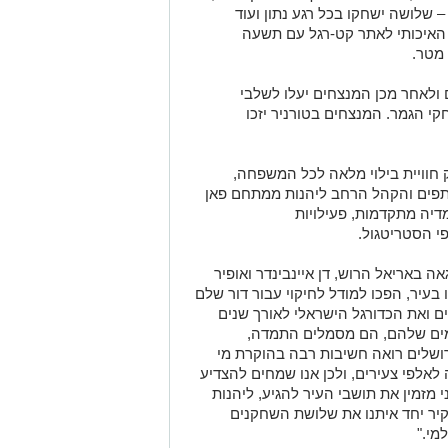
שלושה ישחקו בכל רגע נתון ועוד
איכותי לאתר קט-רגל עם תשעה
מטר.
 ולאחר מכן המנצחים יעלו לשלבי
י הגמר. המנצחים בטורניר יזכו
 חוויית בילוי מלאה לכל המשפחה,
פים והקהל הרחב ליהנות ממתחם פאן
מדיה מתקדמות, פעילויות
י הסטריטגול.
אה באריאל הרוש, דן איינבינדר ואופיר
בעיר, הפכו למודל לחיקוי עבור דור שלם
לים ואת הכדורגל הישראלי לאורך שנים
מים שלהם, הם מסמלים התמדה,
רושלים רואה חשיבות רבה בהוקרת מי
אלפי צעירים, ולכן אנו שמחים להצדיע
סגרת סטריטגול ירושלים 2026. אני מזמין את תושבי העיר להגיע, ליהנות
קיר יחד איתנו את שלושת השחקנים
מי."