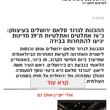
לפרטים לחצו >>
צילום: איגוד ההתעמלות בישראל
מערכת ירושלים נט / 11:30 06.07.26
ספורט
תגים:
שבוע אליפות ישראל
ההכנות לגרנד סלאם ירושלים בעיצומן:
כ־76 אתלטים ואתלטיות מ־29 מדינות
קיץ ספורטיבי בירושלים: במשך שמונה ימים תהפוך
יגיעו להתחרות בבירה
ירושלים לבירת ההתעמלות של ישראל, כאשר
ההכנות לגרנד סלאם ירושלים 2026 נכנסות
מיטב המתעמלות והמתעמלים מכל רחבי הארץ
לישורת האחרונה לקראת התחרות הבינלאומית
יתחרו באליפויות ישראל בענפי ההתעמלות השונים.
שתיערך ביום חמישי הקרוב, 25 ביוני, באצטדיון
השנה, לראשונה, יתקיימו האליפויות לצד תחרויות
הלאומי בגבעת רם בירושלים. ראש העיר משה
ההתעמלות של משחקי המכביה ה־22, בהשתתפות
ליאון: "הגרנד סלאם היא ביטוי נוסף למעמדה
ההולך ומתחזק של ירושלים על מפת הספורט
משלחות ומתעמלים מהארץ ומהעולם, ויהפכו את
העולמית."
קרא עוד
שבוע האליפויות לאחד מאירועי הספורט הבולטים
של הקיץ.
אולי יעניין אותך גם
במהלך השבוע יתקיימו אליפויות ישראל בכלל ענפי
ההתעמלות: התעמלות אמנותית, התעמלות