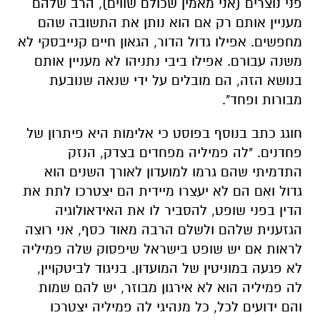
פני נוצרים (אני מאמין שכולם שווים), הרב שלהם
מעניין אותם רק אם הוא נותן את התשובה שהם
מחפשים. אפילו גדול הדור, הגאון חיים קנייבסקי לא
משנה עבורם. אפילו ביבי נתניהו לא מעניין אותם
בנושא הזה, הם מובלים על ידי שנאה שנובעת
מבורות ופחד
".
חוגג כתב בנוסף בפוסט כי אלימות היא פיתרון של
פחדנים. "לה פמיליה מפחדים בצדק, הנזק
התדמיתי שהם גרמו למועדון לאורך השנים הוא
גדול ואם הם לא יעצרו מיידית הם יצטרכו לתת את
הדין בפני שופט, להסביר לו את האידאולוגיה
הגזענית שלהם ולשלם הרבה מאוד כסף, אני רוצה
לראות אם יש שופט בישראל שיפסוק שלה פמיליה
לא פגעה במוניטין של המועדון. בניגוד לביטקויין,
לה פמיליה הוא לא אירגון מבוזר, יש להם שמות
והם ידועים לכל, כל מנהיגי לה פמיליה יצטרכו