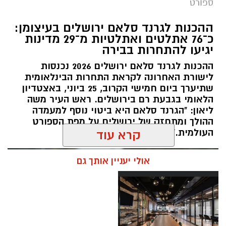
ספורט
תגים:
שבוע אליפות ישראל
ההכנות לגרנד סלאם ירושלים בעיצומן:
כ־76 אתלטים ואתלטיות מ־29 מדינות
קיץ ספורטיבי בירושלים: במשך שמונה ימים תהפוך
יגיעו להתחרות בבירה
ירושלים לבירת ההתעמלות של ישראל, כאשר
ההכנות לגרנד סלאם ירושלים 2026 נכנסות
מיטב המתעמלות והמתעמלים מכל רחבי הארץ
לישורת האחרונה לקראת התחרות הבינלאומית
יתחרו באליפויות ישראל בענפי ההתעמלות השונים.
שתיערך ביום חמישי הקרוב, 25 ביוני, באצטדיון
השנה, לראשונה, יתקיימו האליפויות לצד תחרויות
הלאומי בגבעת רם בירושלים. ראש העיר משה
ההתעמלות של משחקי המכביה ה־22, בהשתתפות
ליאון: "הגרנד סלאם היא ביטוי נוסף למעמדה
ההולך ומתחזק של ירושלים על מפת הספורט
משלחות ומתעמלים מהארץ ומהעולם, ויהפכו את
העולמית."
קרא עוד
שבוע האליפויות לאחד מאירועי הספורט הבולטים
של הקיץ.
אולי יעניין אותך גם
במהלך השבוע יתקיימו אליפויות ישראל בכלל ענפי
ההתעמלות: התעמלות אמנותית, התעמלות
מכשירים לבנים ולבנות, אקרובטיקה, טרמפולינה
וטמבלינג. לצד התחרויות הארציות, יתחרו