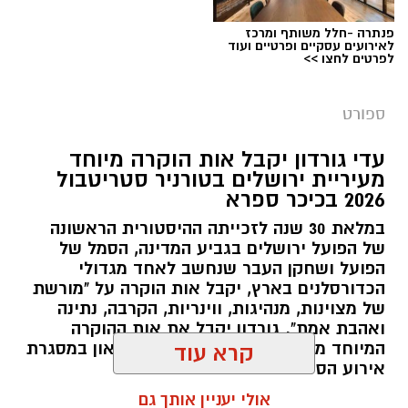
הספורטאים גם במסגרת משחקי המכביה, באירוע
בינלאומי שיפגיש את מיטב המתעמלים היהודים
פנתרה -חלל משותף ומרכז
לאירועים עסקיים ופרטיים ועוד
מהעולם עם הספורטאים המובילים בישראל.
לפרטים לחצו >>
ספורט
עדי גורדון יקבל אות הוקרה מיוחד
צילום: איגוד האתלטיקה הקלה
מעיריית ירושלים בטורניר סטריטבול
מערכת ירושלים נט / 10:38 23.06.26
2026 בכיכר ספרא
תגים:
גרנד סלאם
במלאת 30 שנה לזכייתה ההיסטורית הראשונה
של הפועל ירושלים בגביע המדינה, הסמל של
כ־76 אתלטים ואתלטיות מ־29 מדינות צפויים לקחת
הפועל ושחקן העבר שנחשב לאחד מגדולי
האירוע מתקיים בשיתוף פעולה עם עיריית ירושלים,
חלק בתחרות, שתפגיש על המסלול בירושלים
הכדורסלנים בארץ, יקבל אות הוקרה על "מורשת
הממשיכה לבסס את מעמדה כבירת הספורט של
של מצוינות, מנהיגות, ווינריות, הקרבה, נתינה
אתלטים בינלאומיים לצד בכירי האתלטים
ישראל וכמוקד לאירוח אירועי ספורט בינלאומיים
ואהבת אמת". גורדון יקבל את אות ההוקרה
והאתלטיות הישראלים. גם השנה צפויה התחרות
ולאומיים. אלפי ספורטאים, מאמנים, בני משפחה
המיוחד מראש העיר ירושלים משה ליאון במסגרת
קרא עוד
להציב את ירושלים במרכז מפת האתלטיקה
אירוע הסטריטבול השנתי
ואוהדי הענף צפויים להגיע לבירה לאורך ימי
הבינלאומית, עם ערב תחרותי ברמה גבוהה, קהל
התחרויות.
אולי יעניין אותך גם