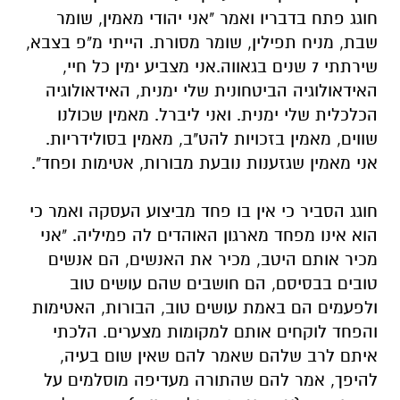
חוגג פתח בדבריו ואמר "אני יהודי מאמין, שומר
שבת, מניח תפילין, שומר מסורת
.
הייתי מ"פ בצבא,
שירתתי 7 שנים בגאווה
.
אני מצביע ימין כל חיי,
האידאולוגיה הביטחונית שלי ימנית, האידאולוגיה
הכלכלית שלי ימנית
.
ואני ליברל. מאמין שכולנו
שווים, מאמין בזכויות להט"ב, מאמין בסולידריות
.
אני מאמין שגזענות נובעת מבורות, אטימות ופחד
".
חוגג הסביר כי אין בו פחד מביצוע העסקה ואמר כי
הוא אינו מפחד מארגון האוהדים לה פמיליה. "אני
מכיר אותם היטב, מכיר את האנשים, הם אנשים
טובים בבסיסם, הם חושבים שהם עושים טוב
ולפעמים הם באמת עושים טוב, הבורות, האטימות
והפחד לוקחים אותם למקומות מצערים. הלכתי
איתם לרב שלהם שאמר להם שאין שום בעיה,
להיפך, אמר להם שהתורה מעדיפה מוסלמים על