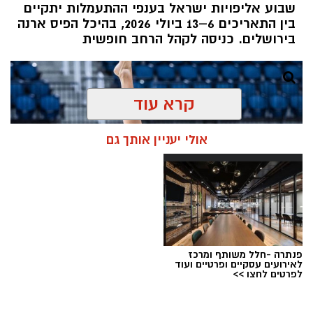
שבוע אליפויות ישראל בענפי ההתעמלות יתקיים
בין התאריכים 6–13 ביולי 2026, בהיכל הפיס ארנה
בירושלים. כניסה לקהל הרחב חופשית
קרא עוד
אולי יעניין אותך גם
פנתרה -חלל משותף ומרכז
לאירועים עסקיים ופרטיים ועוד
לפרטים לחצו >>
צילום: איגוד ההתעמלות בישראל
מערכת ירושלים נט / 11:30 06.07.26