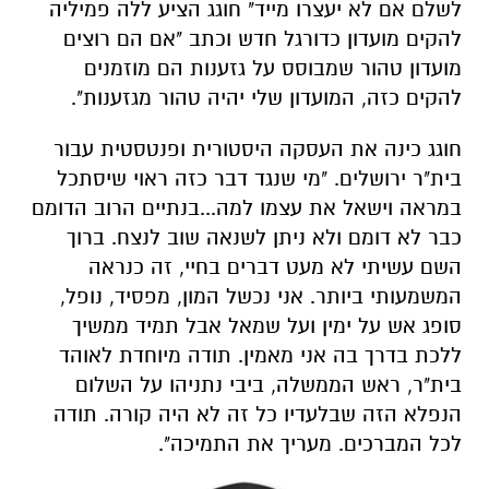
לשלם אם לא יעצרו מייד" חוגג הציע ללה פמיליה
להקים מועדון כדורגל חדש וכתב "אם הם רוצים
מועדון טהור שמבוסס על גזענות הם מוזמנים
להקים כזה, המועדון שלי יהיה טהור מגזענות"
.
חוגג כינה את העסקה היסטורית ופנטסטית עבור
בית"ר ירושלים
.
"מי שנגד דבר כזה ראוי שיסתכל
במראה וישאל את עצמו למה
...
בנתיים הרוב הדומם
כבר לא דומם ולא ניתן לשנאה שוב לנצח
.
ברוך
השם עשיתי לא מעט דברים בחיי, זה כנראה
המשמעותי ביותר
.
אני נכשל המון, מפסיד, נופל,
סופג אש על ימין ועל שמאל אבל תמיד ממשיך
ללכת בדרך בה אני מאמין
.
תודה מיוחדת לאוהד
בית"ר, ראש הממשלה, ביבי נתניהו על השלום
הנפלא הזה שבלעדיו כל זה לא היה קורה
.
תודה
לכל המברכים. מעריך את התמיכה".