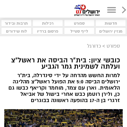
חדשות
ספורט
רכילות
תרבות ובידור
מגזין ירושלים
לייף סטייל
פרסום ברדיו
לוח שידורים
ספורט
>
כדורגל
כובשי ציון: בית"ר הביסה את ראשל"צ
ועלתה לשמינית גמר הגביע
למרות החשש מהדחה על ידי סינדרלה, בית"ר
ירושלים הביסה 5:0 את הפועל ראשל"צ מהליגה
הלאומית. וארן עם צמד, מוחמד וקריאף כבשו גם
כן, ולירן רוטמן כבש אחרי בישול של אביאל
זרגרי בן ה-17 בהופעה ראשונה בבוגרים