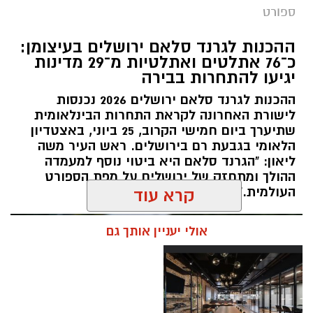
מערכת ירושלים נט / 11:30 06.07.26
ספורט
תגים:
שבוע אליפות ישראל
ההכנות לגרנד סלאם ירושלים בעיצומן:
כ־76 אתלטים ואתלטיות מ־29 מדינות
קיץ ספורטיבי בירושלים: במשך שמונה ימים תהפוך
יגיעו להתחרות בבירה
ירושלים לבירת ההתעמלות של ישראל, כאשר
ההכנות לגרנד סלאם ירושלים 2026 נכנסות
מיטב המתעמלות והמתעמלים מכל רחבי הארץ
לישורת האחרונה לקראת התחרות הבינלאומית
יתחרו באליפויות ישראל בענפי ההתעמלות השונים.
שתיערך ביום חמישי הקרוב, 25 ביוני, באצטדיון
השנה, לראשונה, יתקיימו האליפויות לצד תחרויות
הלאומי בגבעת רם בירושלים. ראש העיר משה
ההתעמלות של משחקי המכביה ה־22, בהשתתפות
ליאון: "הגרנד סלאם היא ביטוי נוסף למעמדה
ההולך ומתחזק של ירושלים על מפת הספורט
משלחות ומתעמלים מהארץ ומהעולם, ויהפכו את
העולמית."
קרא עוד
שבוע האליפויות לאחד מאירועי הספורט הבולטים
של הקיץ.
אולי יעניין אותך גם
במהלך השבוע יתקיימו אליפויות ישראל בכלל ענפי
ההתעמלות: התעמלות אמנותית, התעמלות
מכשירים לבנים ולבנות, אקרובטיקה, טרמפולינה
וטמבלינג. לצד התחרויות הארציות, יתחרו