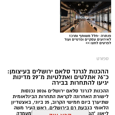
פנתרה -חלל משותף ומרכז
לאירועים עסקיים ופרטיים ועוד
לפרטים לחצו >>
צילום: איגוד ההתעמלות בישראל
מערכת ירושלים נט / 11:30 06.07.26
ספורט
תגים:
שבוע אליפות ישראל
ההכנות לגרנד סלאם ירושלים בעיצומן:
כ־76 אתלטים ואתלטיות מ־29 מדינות
קיץ ספורטיבי בירושלים: במשך שמונה ימים תהפוך
יגיעו להתחרות בבירה
ירושלים לבירת ההתעמלות של ישראל, כאשר
ההכנות לגרנד סלאם ירושלים 2026 נכנסות
מיטב המתעמלות והמתעמלים מכל רחבי הארץ
לישורת האחרונה לקראת התחרות הבינלאומית
יתחרו באליפויות ישראל בענפי ההתעמלות השונים.
שתיערך ביום חמישי הקרוב, 25 ביוני, באצטדיון
השנה, לראשונה, יתקיימו האליפויות לצד תחרויות
הלאומי בגבעת רם בירושלים. ראש העיר משה
ההתעמלות של משחקי המכביה ה־22, בהשתתפות
ליאון: "הגרנד סלאם היא ביטוי נוסף למעמדה