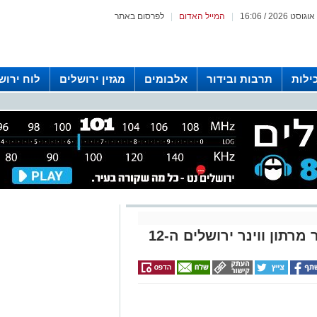
|
המייל האדום
|
לפרסום באתר
ילות
תרבות ובידור
אלבומים
מגזין ירושלים
לוח ירוש
 רדיו ירושלים
תון ווינר ירושלים ה-12