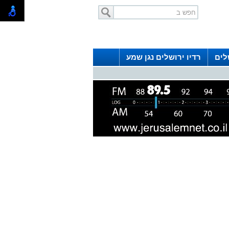
לים
רדיו ירושלים נגן שמע