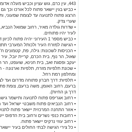
443, עין כרם, גוש עציון וכביש מעלה אדומים.
• כביש בגין יישאר פתוח לכל אורכו וכך גם
הרצוג פתוח לתנועה עד לצומת שמעוני, ות
שערי צדק.
לעיר יהיו פתוחים.
• כביש מספר 1 העירוני יהיה פתוח לכיוון דרום עד צומת זקס.
• הגישה למזרח העיר ולכותל המערבי תת
• הכניסות לשכונות: גילה, פת, קטמונים ח'
שאול, הר נוף, בית הכרם, קריית יובל, עיר
יעקב ופסגת זאב, בית חנינא, שועפט, הר ח
• שכונת תלפיות מזרח, תלפיות וארנונה -
ומחלפון רמת רחל.
• תלפיות: דרך חברון פתוחה מדרום ועד לצ
ברעם, רחוב האומן, משה ברעם, צומת פת ו
דרך גן החיות).
• רחוב אגריפס פתוח לתנועה ותישמר גישה
• רחוב הנביאים פתוח משבטי ישראל ועד ה
• אזור התחנה המרכזית יישאר פתוח לתנוע
• רחובות כנפי נשרים ורחוב בית הדפוס ייש
• רחוב עוזי נרקיס יישאר פתוח.
• כל צירי הגישה לבתי החולים בעיר יישארו