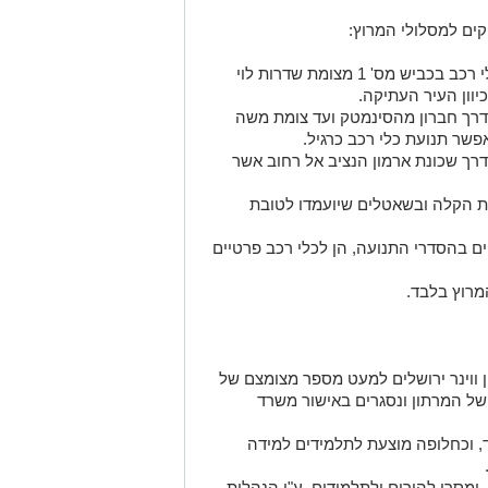
קים למסלולי המרוץ:
• בכביש 1 העירוני: לא תתאפשר תנועת כלי רכב בכביש מס' 1 מצומת שדרות לוי
וון העיר העתיקה.
דרך חברון מהסינמטק ועד צומת משה
שר תנועת כלי רכב כרגיל.
 דרך שכונת ארמון הנציב אל רחוב אשר
ת הקלה ובשאטלים שיועמדו לטובת
ים בהסדרי התנועה, הן לכלי רכב פרטיים
מרוץ בלבד.
ווינר ירושלים למעט מספר מצומצם של
 של המרתון ונסגרים באישור משרד
ד, וכחלופה מוצעת לתלמידים למידה
 ימסרו להורים ולתלמידים, ע"י הנהלות