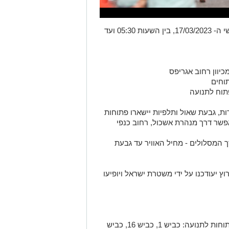
מרתון ווינר ירושלים ה- 12 יתקיים ביום שישי ה- 17/03/2023, בין השעות 05:30 ועד
יוון רחוב אגריפס
תוחים
תוח לתנועה
ות, גבעת שאול ותלפיות יישארו פתוחות
שר דרך מנהרת אשכול, רחוב כנפי
המסלולים - מחיל האוויר עד גבעת
 יעודכנו על ידי משטרת ישראל ויופיעו
• כל הכניסות לעיר מכל הכיוונים יישארו פתוחות לתנועה: כביש 1, כביש 16, כביש