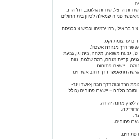
 שדרות הרצל, שדרות גולומב, רח' הרב
תאפשר פנייה שמאלה לכיוון בית החולים
• שדרות גולדה מאיר, רחוב שמואל הנביא, ציר בר אילן, רח' ירמיהו וכביש 9 בכניסה
אפשר דרך מנהרת אשכול.
 ט', גבעת משואה, מלחה, בית וגן, גבעת
 גנים, קריית מנחם, רמת שלמה, נווה
ומה – יישארו פתוחות.
 הגישה תתאפשר דרך רחוב אשר וינר
ומת הרחובות דרך חברון-אשר וינר-
סובב מלחה – יישארו פתוחים (כולל
 לשוק מחנה יהודה.
דווידקה.
ה.
ארו פתוחים.
 פתוחים.