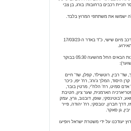
13/03/2023 בשעה 14:00, תיאסר חניית רכבים ברחובות: בורג, בן צבי
שלה ישמשו את משתתפי המרוץ בלבד.
• שד' בן צבי ושד' רופין ייסגרו לתנועת כלי רכב מיום שישי, כ"ד באדר ה-17/03/23
ביום המרוץ ייסגרו לתנועת כלי רכב הרחובות הבאים החל מהשעה 05:30 בבוקר
שד' רבין, רוטשילד, קפלן, שד' חיים
ן היסוד, המלך ג'ורג', רח' יפו, כיכר
' אדם סמיט, רח' הלח"י, מרטין בובר,
הפטריארכיה הארמנית, שער ציון, חטיבת
ע, ז'בוטינסקי, שופן, דובנוב, גרץ, עמק
דרך חברון, ינובסקי, רח' יהודה, פייר
בין, גן סאקר.
 יעודכנו על ידי משטרת ישראל ויופיעו