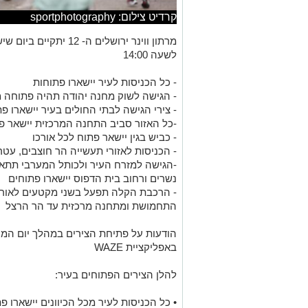
קרדיט צילום: sportphotography
לשעה 14:00
- כל הכניסות לעיר יישארו פתוחות
- הגישה לשוק מחנה יהודה תהיה פתוחה מכ
- צירי הגישה לבתי החולים בעיר יישארו פ
-כל האזור סביב התחנה המרכזית יישאר פ
- כביש בגין יישאר פתוח לכל אורכו
- הכניסות לאזורי תעשייה הר חוצבים, עטר
-הגישה למזרח העיר ולכותל המערבי תתאפ
נשרים ורחוב בית הדפוס יישארו פתוחים
- הרכבת הקלה תפעל בשני מקטעים לאורך 
התחמושת ומתחנה מרכזית עד הר הרצל
הודעות על פתיחת הצירים במהלך יום המרוץ
באפליקציית WAZE
להלן הצירים הפתוחים בעיר: