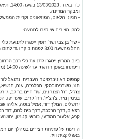
כ"ד באדר, 
ומבקר המדינה.
• חניוני הלאום, המוזיאונים וקריית הממ
להלן הצירים שייסגרו לתנועה:
החל מהשעה 3:00 לפנות בוקר ועד לתום האירוע.
וייפתחו באופן הדרגתי עד לשעה 14:00 (משוער):
קמפוס האוניברסיטה העברית, נתנאל לורך, 
הזז, טשרניחובסקי, הפלמ"ח, עזה, הנשיא, קר
צה"ל, רח' הצנחנים, שד' חיים בר לב, ג'ורג
בנימין מזר, צ'רצ'יל, רח' קריב, שער יפו, 
ירושלים, המלך דוד, אמיל בוטה, אליהו שמא
רפאים, דרך הרכבת, דרך בית לחם, דוד רמז, 
קניג, אלעזר המודעי, כובשי קטמון, יהושוע י
הודעות על פתיחת הצירים במהלך יום המרוץ
באפליקצית וויז.