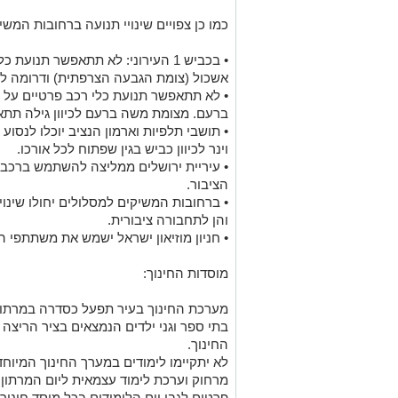
כמו כן צפויים שינויי תנועה ברחובות המשי
אשכול (צומת הגבעה הצרפתית) ודרומה לכי
• לא תתאפשר תנועת כלי רכב פרטיים על 
ברעם. מצומת משה ברעם לכיוון גילה תתאפ
• תושבי תלפיות וארמון הנציב יוכלו לנסוע
וינר לכיוון כביש בגין שפתוח לכל אורכו.
• עיריית ירושלים ממליצה להשתמש ברכב
הציבור.
• ברחובות המשיקים למסלולים יחולו שינוי
והן לתחבורה ציבורית.
• חניון מוזיאון ישראל ישמש את משתתפי ה
מוסדות החינוך:
מערכת החינוך בעיר תפעל כסדרה במרתון 
בתי ספר וגני ילדים הנמצאים בציר הריצה
החינוך.
לא יתקיימו לימודים במערך החינוך המיוח
מרחוק וערכת לימוד עצמאית ליום המרתון.
פרטים לגבי יום הלימודים בכל מוסד חינוך,