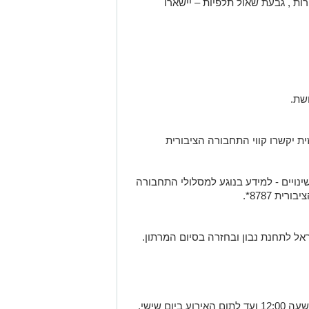
רות , גבעת שאול תלפיות – יישארו
ת יקשרו קווי התחבורה הציבורית
ינויים - למידע בנוגע למסלולי התחבורה
ית 8787*.
אל לתחנת נבון ובחזרה בסיום המרתון.
• מיום חמישי, כ"ג באדר, 16/3/23 החל מהשעה 12:00 ועד לתום האירוע ביום שישי,