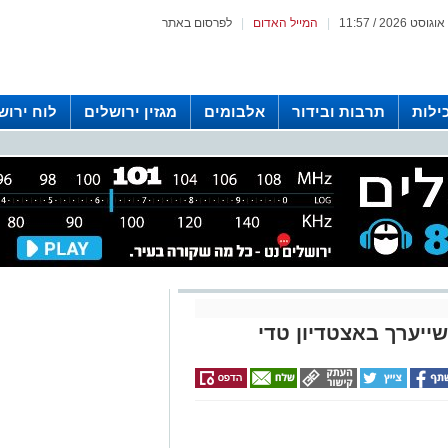
|
המייל האדום
|
לפרסום באתר
ילות
תרבות ובידור
אלבומים
מגזין ירושלים
לוח ירוש
 רדיו ירושלים
ייערך באצטדיון טדי