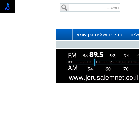
לים
רדיו ירושלים נגן שמע