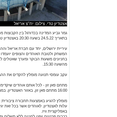
אצטדיון טדי. צילום: יח"צ אריאל
גמר גביע המדינה בכדורגל בין הקבוצות מכ
בתאריך 24.5.22 בשעה 20:30 באצטדיון טדי, עם צפי לקהל של כ 30,000 צופים.
עיריית ירושלים, יחד עם חברת אריאל והה
המשחק ולטובת האוהדים והצופים יועמדו ע
בחניונים משעות הבוקר ומערך שאטלים לל
מהשעה 15:30.
עקב עומסי תנועה מומלץ להקדים את ההג
מתחם פאן זון - לכל אותם אוהדים שיקדי
16:00 מתחם פאן זון, באזור האצטדיון. במתחם מוסיקה, שתייה ואוכל.
מומלץ להגיע באמצעות תחבורה ציבורית:
עלות לאצטדיון. לאוהדים אשר בכל זאת יג
באפליקציית וויז.
רכבים פרטיים יופנו לחנייה ללא תשלום ומש