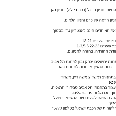
חיות, חניון הרצל (רכבת קלה) וחניון הגן
ון הדסה עין כרם וחניון הלאום.
ו החל מהשעה 15:30 ויסיעו את האוהדים חינם לאצטדיון טדי בסמוך
י: שערים 13-21.
1-3,5-6,22-.
דת ההורדה, בחזרה לחניונים.
נת ירושלים יצחק נבון לתחנת תל אביב
רכבות המשך מיוחדות לתחנות באר
חנות: ראשל"צ משה דיין, אשדוד,
 צפון.
ור בתחנות: תל אביב סבידור, הרצליה,
חוף הכרמל וחיפה בת גלים.
אנה בהתאם לשעת סיום המשחק בפועל.
לוך.
וחות של רכבת ישראל בטלפון 5770*