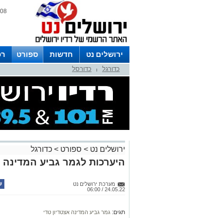
08 אוגוסט 2026 / 11:57
ירושלים נט
חדשות
ספורט
רכ
כדורגל
כדורסל
לפרסום ברדיו צרו קשר
לוח שדורים
|
ירושלים נט
>
ספורט
>
כדורגל
היערכות לגמר גביע המדינה ש
מערכת ירושלים נט
24.05.22 / 06:00
תגים:
גמר גביע המדינה אצטדיון טדי