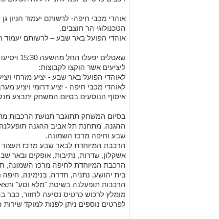
אוהדי מכבי חיפה- לרשותם יעמוד חניון גן ה
הטכנולוגי הר חוצבים.
אוהדי הפועל באר שבע – לרשותם יעמוד חני
שאטלים יפעל
ליציעים אשר הוקצו לקבוצות:
לאוהדי הפועל באר שבע - יציע מזרחי ויציע צפונ
לאוהדי מכבי חיפה - יציע דרומי ויציע מערבי: שערים 23
איסוף הנוסעים בסיום המשחק יתבצע מנקו
בסיום המשחק תתוגבר תנועת הרכבות מתח
ההגנה. מתחנת תל אביב ההגנה תופעלנה 
שבע וחיפה מרכז השמונה.
הרכבת המיוחדת לבאר שבע מרכז תעצור בת
אשקלון, שדרות, נתיבות, אופקים ובאר שבע
הרכבת המיוחדת לחיפה מרכז השמונה, תעצ
בית יהושע, נתניה, חדרה, בנימינה, חיפה 
הרכבות תופעלנה בשיטת "מלא וסע" ותצ
מומלץ לרכוש כרטיס נסיעה לחזור, כבר בה
לפרטים נוספים ניתן לפנות למוקד שירות הלק