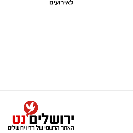
לאירועים
עיריית ירושלים על התמיכה והרוח הגבית. 
עסקיים ופרטיים
את מיטב המתעמלות והמתעמלים של ישראל
ועוד לפרטים
השראה וגאווה ישראלית."
לחצו >>
צילום: איגוד האתלטיקה הקלה
כ־76 אתלטים ואתלט
המסלול בירושלים אתלטים בינלאומיים לצ
הישראלים. גם השנה צפויה התחרות להצי
הבינלאומית, עם ערב תחרותי ברמה גבוהה,
באצטדיון.
רשימת המשתתפים הבינלאומית כוללת בין
קנדה וברזיל, צרפת, יוון, אוקראינה, הונגרי
ואוגנדה. לצדן יגיעו לירושלים אתלטים וא
שממשיכה לבסס את מעמדה כאירוע בינלא
בישראל.
במוקד התחרות יעמדו גם נבחרות השליחים ש
צפויים להשתתף גם במקצים האישיים.