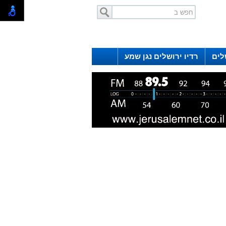
לים
רדיו ירושלים נגן שמע