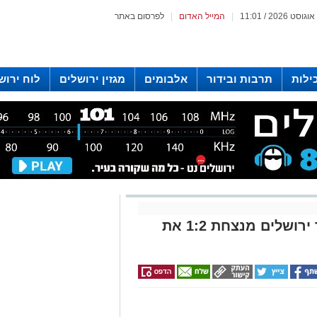
|
המייל האדום
|
לפרסום באתר
ילות
תרבות ובידור
אלבומים
מגזין ירושלים
לוח ירוש
 רדיו ירושלים
דרמה עד הדקה ה-96: בית״ר ירושלים מנצחת 1:2 את