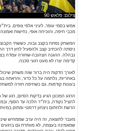
צילום: פלאש 90
אמש
בסמי עופר, לעיני אלפי צופים, בית״ר
מכבי חיפה, והוכיחה אופי, נחישות ואמונה
המשחק נפתח בקצב גבוה, כששתי הקבוצות
ניסתה להכתיב קצב ולהפעיל לחץ דרך הה
נבהלה. ההגנה הצהובה-שחורה עמדה בצו
קדימה יצרו לא מעט רגעי סכנה.
לאורך הדקות היה ברור שזה משחק שיכול
באחריות, נלחמה על כל כדור, והראתה בג
בעונות קודמות. גם כשחיפה חזרה למשחק 
הרגע המכונן הגיע בדקות הסיום, רגע של 
להציל נקודה, בית״ר הלכה עד הסוף, ובמ
הרשת ולחתום ניצחון דרמטי ומתוק במיוחד
מעבר לתוצאה, זה היה ערב שממחיש שינוי
שמאמינה בעצמה, לא מוותרת גם ברגעים ק
מחוץ לטדי. עבור האוהדים, מדובר בניצחו