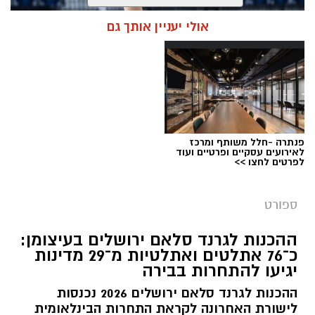
אולי יעניין אותך גם
פנתרה -חלל משותף ומרכז
לאירועים עסקיים ופרטיים ועוד
לפרטים לחצו >>
צילום: איגוד ההתעמלות בישראל
מערכת ירושלים נט / 11:30 06.07.26
ספורט
תגים:
שבוע אליפות ישראל
ההכנות לגרנד סלאם ירושלים בעיצומן:
כ־76 אתלטים ואתלטיות מ־29 מדינות
קיץ ספורטיבי בירושלים: במשך שמונה ימים תהפוך
יגיעו להתחרות בבירה
ירושלים לבירת ההתעמלות של ישראל, כאשר
ההכנות לגרנד סלאם ירושלים 2026 נכנסות
מיטב המתעמלות והמתעמלים מכל רחבי הארץ
לישורת האחרונה לקראת התחרות הבינלאומית
יתחרו באליפויות ישראל בענפי ההתעמלות השונים.