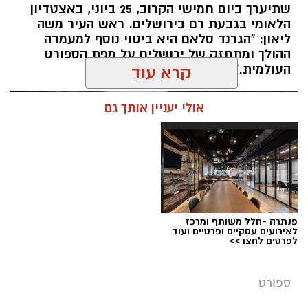
שתיערך ביום חמישי הקרוב, 25 ביוני, באצטדיון
השנה, לראשונה, יתקיימו האליפויות לצד תחרויות
הלאומי בגבעת רם בירושלים. ראש העיר משה
ההתעמלות של משחקי המכביה ה־22, בהשתתפות
ליאון: "הגרנד סלאם היא ביטוי נוסף למעמדה
ההולך ומתחזק של ירושלים על מפת הספורט
משלחות ומתעמלים מהארץ ומהעולם, ויהפכו את
העולמית."
קרא עוד
שבוע האליפויות לאחד מאירועי הספורט הבולטים
של הקיץ.
אולי יעניין אותך גם
במהלך השבוע יתקיימו אליפויות ישראל בכלל ענפי
ההתעמלות: התעמלות אמנותית, התעמלות
מכשירים לבנים ולבנות, אקרובטיקה, טרמפולינה
וטמבלינג. לצד התחרויות הארציות, יתחרו
הספורטאים גם במסגרת משחקי המכביה, באירוע
בינלאומי שיפגיש את מיטב המתעמלים היהודים
פנתרה -חלל משותף ומרכז
לאירועים עסקיים ופרטיים ועוד
מהעולם עם הספורטאים המובילים בישראל.
לפרטים לחצו >>
ספורט