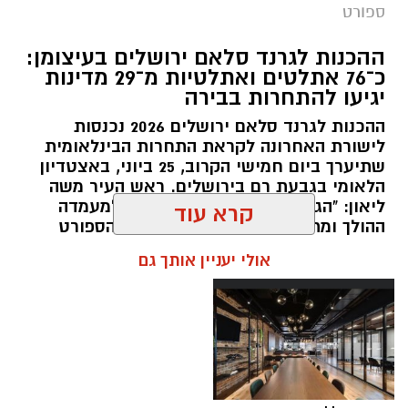
מערכת ירושלים נט / 11:30 06.07.26
ספורט
תגים:
שבוע אליפות ישראל
ההכנות לגרנד סלאם ירושלים בעיצומן:
כ־76 אתלטים ואתלטיות מ־29 מדינות
קיץ ספורטיבי בירושלים: במשך שמונה ימים תהפוך
יגיעו להתחרות בבירה
ירושלים לבירת ההתעמלות של ישראל, כאשר
ההכנות לגרנד סלאם ירושלים 2026 נכנסות
מיטב המתעמלות והמתעמלים מכל רחבי הארץ
לישורת האחרונה לקראת התחרות הבינלאומית
יתחרו באליפויות ישראל בענפי ההתעמלות השונים.
שתיערך ביום חמישי הקרוב, 25 ביוני, באצטדיון
השנה, לראשונה, יתקיימו האליפויות לצד תחרויות
הלאומי בגבעת רם בירושלים. ראש העיר משה
ההתעמלות של משחקי המכביה ה־22, בהשתתפות
ליאון: "הגרנד סלאם היא ביטוי נוסף למעמדה
ההולך ומתחזק של ירושלים על מפת הספורט
משלחות ומתעמלים מהארץ ומהעולם, ויהפכו את
העולמית."
קרא עוד
שבוע האליפויות לאחד מאירועי הספורט הבולטים
של הקיץ.
אולי יעניין אותך גם
במהלך השבוע יתקיימו אליפויות ישראל בכלל ענפי
ההתעמלות: התעמלות אמנותית, התעמלות
מכשירים לבנים ולבנות, אקרובטיקה, טרמפולינה
וטמבלינג. לצד התחרויות הארציות, יתחרו