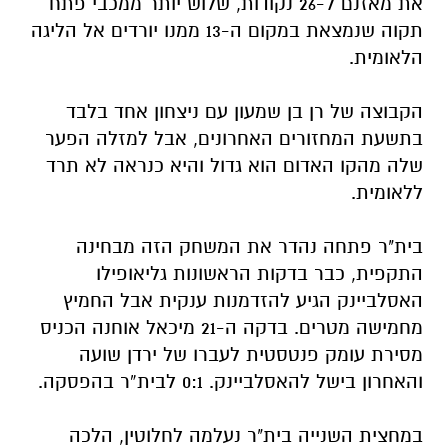
את מאזנם ל-26 נקודות, שלוש יותר ממכבי פתח
תקוה שנמצאת במקום ה-13 ממנו יורדים אל הליגה
הלאומית.
הקבוצה של רן בן שמעון עם ניצחון אחד בלבד
בתשעת המחזורים האחרונים, אבל למזלה הפער
שלה מהקו האדום הוא גדול והיא כנראה לא תרד
ללאומית.
בית"ר פתחה נהדר את המשחק הזה מבחינה
התקפית, כבר בדקות הראשונות גליאופילו
האסלביינק הגיע להזדמנות ענקית אבל החמיץ
מחמישה מטרים. בדקה ה-21 מיכאל אוחנה הכניס
מסירת עומק פנטסטית לעברו של ירדן שועה
והאחרון בישל להאסלביינק. 0:1 לבית”ר בהפסקה.
במחצית השנייה בית"ר נעלמה לחלוטין, הלכה