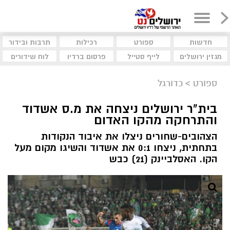
חדשות
ספורט
רכילות
תרבות ובידור
מגזין ירושלים
לייף סטייל
פרסום ברדיו
לוח שידורים
ספורט
>
כדורגל
בית"ר ירושלים ניצחה את מ.ס אשדוד
והתרחקה מהקו האדום
הצהובים-שחורים ניצלו את איבוד הנקודות
בתחתית, ניצחו 0:1 את אשדוד והשיגו מקום מעל
הקו. האסלביינק (21) כבש