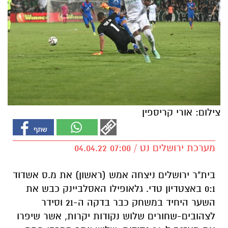
צילום: אורי קריספין
מערכת ירושלים נט / 07:00 04.04.22
בית"ר ירושלים ניצחה אמש (ראשון) את מ.ס אשדוד
0:1 באצטדיון טדי.
גלאופילו האסלביינק
כבש את
השער היחיד במשחק כבר בדקה ה-21 וסידר
לצהובים-שחורים שלוש נקודות יקרות, אשר שיפרו