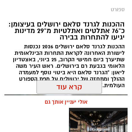
מערכת ירושלים נט / 11:30 06.07.26
ספורט
תגים:
שבוע אליפות ישראל
ההכנות לגרנד סלאם ירושלים בעיצומן:
כ־76 אתלטים ואתלטיות מ־29 מדינות
קיץ ספורטיבי בירושלים: במשך שמונה ימים תהפוך
יגיעו להתחרות בבירה
ירושלים לבירת ההתעמלות של ישראל, כאשר
ההכנות לגרנד סלאם ירושלים 2026 נכנסות
מיטב המתעמלות והמתעמלים מכל רחבי הארץ
לישורת האחרונה לקראת התחרות הבינלאומית
יתחרו באליפויות ישראל בענפי ההתעמלות השונים.
שתיערך ביום חמישי הקרוב, 25 ביוני, באצטדיון
השנה, לראשונה, יתקיימו האליפויות לצד תחרויות
הלאומי בגבעת רם בירושלים. ראש העיר משה
ההתעמלות של משחקי המכביה ה־22, בהשתתפות
ליאון: "הגרנד סלאם היא ביטוי נוסף למעמדה
ההולך ומתחזק של ירושלים על מפת הספורט
משלחות ומתעמלים מהארץ ומהעולם, ויהפכו את
העולמית."
קרא עוד
שבוע האליפויות לאחד מאירועי הספורט הבולטים
של הקיץ.
אולי יעניין אותך גם
במהלך השבוע יתקיימו אליפויות ישראל בכלל ענפי
ההתעמלות: התעמלות אמנותית, התעמלות
מכשירים לבנים ולבנות, אקרובטיקה, טרמפולינה