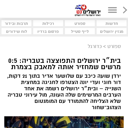
חדשות
ספורט
רכילות
תרבות ובידור
מגזין ירושלים
לייף סטייל
פרסום ברדיו
לוח שידורים
ספורט
>
כדורגל
בית״ר ירושלים התפוצצה בטבריה: 0:5
מרשים שמחזיר אותה למאבק בצמרת
ירדן שועה כיכב עם שלושער אדיר בתוך 21 דקות,
דור חוגי ועדי יונה הצטרפו לחגיגה במחצית
השנייה – ובית״ר ירושלים רשמה את אחד
הערבים המרשימים שלה העונה, מול עירוני טבריה
שלא הצליחה להתמודד עם המומנטום
הצהוב־שחור