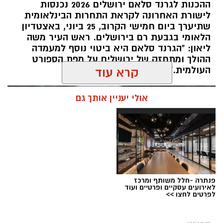
ההכנות לגרנד סלאם ירושלים 2026 נכנסות
מיטב המתעמלות והמתעמלים מכל רחבי הארץ
לישורת האחרונה לקראת התחרות הבינלאומית
יתחרו באליפויות ישראל בענפי ההתעמלות השונים.
שתיערך ביום חמישי הקרוב, 25 ביוני, באצטדיון
השנה, לראשונה, יתקיימו האליפויות לצד תחרויות
הלאומי בגבעת רם בירושלים. ראש העיר משה
ההתעמלות של משחקי המכביה ה־22, בהשתתפות
ליאון: "הגרנד סלאם היא ביטוי נוסף למעמדה
ההולך ומתחזק של ירושלים על מפת הספורט
משלחות ומתעמלים מהארץ ומהעולם, ויהפכו את
העולמית."
קרא עוד
שבוע האליפויות לאחד מאירועי הספורט הבולטים
של הקיץ.
אולי יעניין אותך גם
במהלך השבוע יתקיימו אליפויות ישראל בכלל ענפי
ההתעמלות: התעמלות אמנותית, התעמלות
מכשירים לבנים ולבנות, אקרובטיקה, טרמפולינה
וטמבלינג. לצד התחרויות הארציות, יתחרו
הספורטאים גם במסגרת משחקי המכביה, באירוע
בינלאומי שיפגיש את מיטב המתעמלים היהודים
פנתרה -חלל משותף ומרכז
לאירועים עסקיים ופרטיים ועוד
מהעולם עם הספורטאים המובילים בישראל.
לפרטים לחצו >>