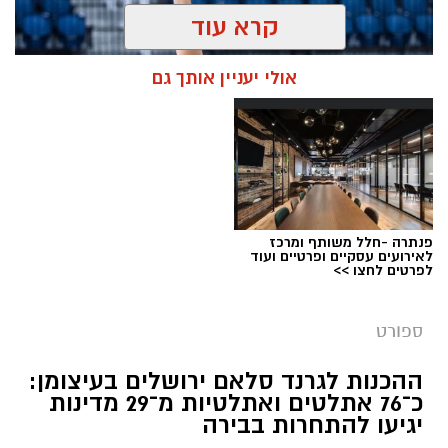
קרא עוד
אולי יעניין אותך גם
פנתרה -חלל משותף ומרכז
לאירועים עסקיים ופרטיים ועוד
לפרטים לחצו >>
צילום: איגוד ההתעמלות בישראל
מערכת ירושלים נט / 11:30 06.07.26
ספורט
תגים:
שבוע אליפות ישראל
ההכנות לגרנד סלאם ירושלים בעיצומן:
כ־76 אתלטים ואתלטיות מ־29 מדינות
קיץ ספורטיבי בירושלים: במשך שמונה ימים תהפוך
יגיעו להתחרות בבירה
ירושלים לבירת ההתעמלות של ישראל, כאשר