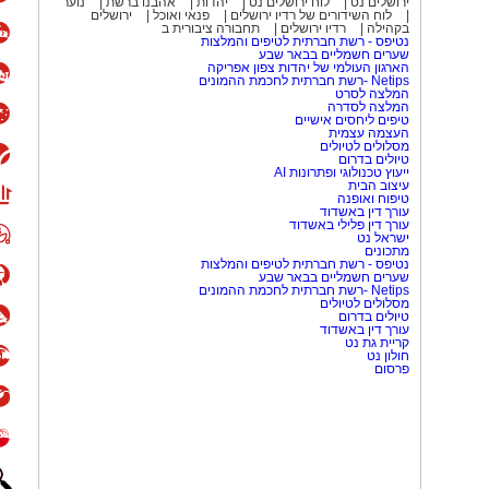
למשל התלמידים למדו על "השונית
ירושלים נט
לוח ירושלים נט
יהדות
אהבנו ברשת
נוער
לוח השידורים של רדיו ירושלים
פנאי ואוכל
ירושלים
בלילה האלמוגים נראים אחרת לגמרי.
בקהילה
רדיו ירושלים
תחבורה ציבורית ב
נטיפס - רשת חברתית לטיפים והמלצות
ים.
שערים חשמליים בבאר שבע
הארגון העולמי של יהדות צפון אפריקה
Netips -רשת חברתית לחכמת ההמונים
התלמידים חקרו גם את "הכרית", המקום הנתון להשפעה של גיאות ושפל. 4 פעמים
המלצה לסרט
המלצה לסדרה
ניון "מול הים" נמצאת הכרית של אילת,
טיפים ליחסים אישיים
מתוייר ביותר באילת, אלפי אנשים
העצמה עצמית
מסלולים לטיולים
ת קשיי ה"עקה" שהיצורים החיים חווים
טיולים בדרום
ייעוץ טכנולוגי ופתרונות AI
ה בהתרגשות.
עיצוב הבית
טיפוח ואופנה
עורך דין באשדוד
רעיונות לשאלות חקר "ראיתי בשנירקול
עורך דין פלילי באשדוד
ישראל נט
למוג לבן ללא צבע). מדוע?" שאל תלמיד
מתכונים
רים של התוכינון?" מאוחר יותר גילה
נטיפס - רשת חברתית לטיפים והמלצות
שערים חשמליים בבאר שבע
מחוני ואצות צומחות על אלמוגים מתים.
Netips -רשת חברתית לחכמת ההמונים
מסלולים לטיולים
ה בחול במידה שונה, במיקומים שונים.
טיולים בדרום
 הים מקיר השונית, לבין אחוז הכיסוי
עורך דין באשדוד
קריית גת נט
הן ערכו תצפיות ומילאו טבלה בנתונים:
חולון נט
פרסום
יצד התלמידים מדדו את עומק המים?
 קשר. בקצה משקולת. התלמידים
שלשלו את החבל וספרו את הקשרים וכך מצאו שעומק המים 3.5- עד 10 מטר. בגלל
שרה מטרים למטה. התלמידות הביטו
 בנקודה זו יש 35 אחוז כיסוי" ככל שהמים העמיקו- אחוז הכיסוי הלך
מצאו שמאחר והטורפים של מלפפון הים נמצאים ליד