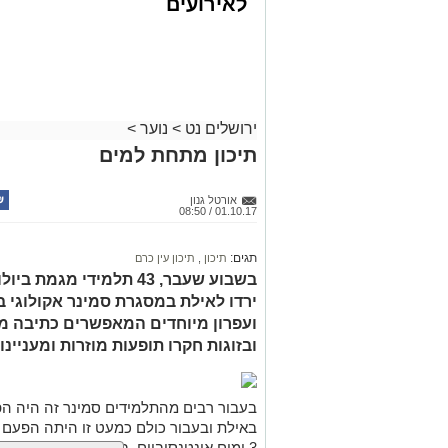
לאירועים
אילנה בן נמר ורואי הסינג, מכבי תנועה
עסקיים ופרטיים
פעולה שהחל במכביה, ויימשך בפעילות הש
ועוד לפרטים
שלוה ובעיקר לילדים המקסימים, על חוויה
לחצו >>
עמותת שלוה
פועלת מזה 28 ש
ברמה הטובה ביותר, לתמוך בבני משפחות
ירושלים נט
>
נוער
>
המרכז הלאומי שלוה
הוא הגדול והמתקדם 
תיכון מתחת למים
משרת מדי שבוע
שיקומיות וחינוכיות מסביב לשעון.
אורטל גנון
01.10.17 / 08:50
תגים:
תיכון
,
תיכון עין כרם
בשבוע שעבר, 43 תלמידי מג
ירדו לאילת במסגרת סמינר אקולוגי ב
ועפרון מיוחדים המאפשרים כתיבה מת
ובזוגות חקרו תופעות מוזרות ומעניינ
בעבור רבים מהתלמידים סמינר זה היה ה
באילת ובעבור כולם כמעט זו היתה הפעם
3 ימים אינטנסיביים, במהלכו התארחו ה