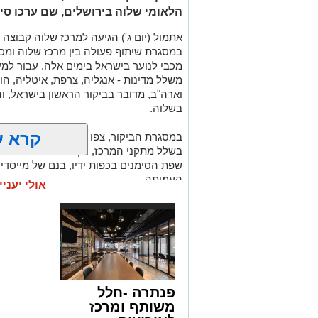
הלאומי שלוה בירושלים, שם ערכו סיור
במסגרת שיתוף פעולה בין מרכז שלוה ומכ
משלל מדינות - אנגליה, צרפת, איטליה, הונ
וארה"ב, מדובר בביקור הראשון בישראל, 
בשלוה.
קרא ע
במסגרת הביקור, צפו האתלטים הצעירים בס
בשלל מתקני המרכז, וכן נפגשו עם יוסי ס
שפת הסימנים בכפות ידיו, בנם של מייסד
העמותה.
אולי יעניי
בסיום הסיור, התפנו השחקנים לשלל פעילו
כדור, מחול ואמנות.
קלמן סמואלס, נשיא ומייסד שלוה:
"מרג
רחבי העולם, ולראות את הקשר הנרקם ביני
פנתרה -חלל
אני מברך על שיתוף הפעולה עם מכבי תנו
משותף ומרכז