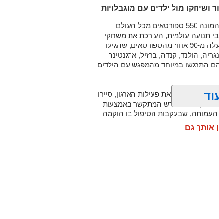
 ושיחקו מול ילדים עם מוגבלויות
אתמול (יום ג') הגיעה למרכז שלוה קבוצה המונה 550 ספורטאים מכל העולם
בי תנועה עולמית, העורכת את משחקי
מכבי לנוער בישראל בימים אלה. עבור למעלה מ-90 אחוז מהספורטאים, שהגיעו
גריה, הולנד, קנדה, ברזיל, ארגנטינה
והם התרגשו במיוחד מהמפגש עם הילדים
וד
רטון המתעד את פעילות הארגון, סיירו
מואלס, עיוור וחירש המתקשר באמצעות
י העמותה, שבעקבות הטיפול בו הוקמה
ן אותך גם
יות עם הילדים במרכז, כגון משחקים עם
ש לארח מאות ספורטאים יהודים מכל
הם ובין ילדי שלוה בתוך רגעים ספורים.
עה עולמית, הפועלת מתוך שליחות."