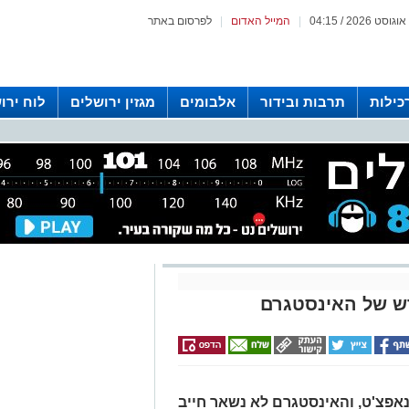
|
המייל האדום
|
לפרסום באתר
כילות
תרבות ובידור
אלבומים
מגזין ירושלים
לוח ירו
 רדיו ירושלים
דש של האינסטגרם
אפצ'ט, והאינסטגרם לא נשאר חייב