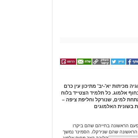
 עולמית
: "מדובר בהמשכו של שיתוף
נתית של התנועה. אנו מודים למרכז
 שהמשתתפים ייקחו עימם לכל החיים".
נים במטרה להעניק לאנשים עם מוגבלויות טיפול
יהם ולקדם שילוב חברתי.
בישראל לילדים עם מוגבלויות, והוא
 למעלה מ-2,000 ילדים. במרכז מתקיימות פעילויות טיפוליות,
מת ביולוגיה מכיתות יא'-יב' מתיכון עין כרם
חוף אלמוג. כל תלמיד הצטייד בלוח
חת למים, שנורקל וחליפת ציפה –
ות בשונית האלמוגים
פעם הראשונה בחייהם שהם ביקרו
 הראשונה שהם שנירקלו. הסמינר נמשך
תלמידים במרחק הליכה קצר מחוף אלמוג-