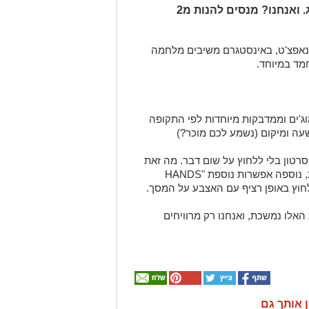
ושחרר עדכון שממשיך את הפינג פונג. ואנחנו? מנסים להנות מ2
סנאפצ'ט, באינסטגרם משיבים מלחמה
חמד במיוחד.
ג'ים וממדבקות מיוחדות לפי התקופה
עה ומיקום (נשמע לכם מוכר?)
רטון בלי ללחוץ על שום דבר. מה זאת
אומרת? לצד כל אפשריות הצילום הקיימות, נוספה אפשרות נוספת "HANDS
אלו נמשכת, ואנחנו רק מרוויחים
ן אותך גם