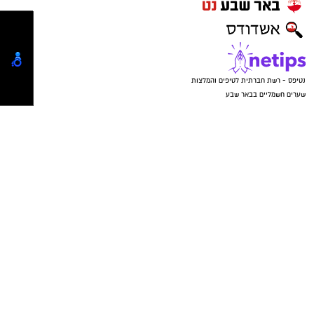
הדגים היא פחדנית יותר. מסקנת התלמידים היא
שבני אדם מאכילים את הדגים בניגוד להנחיות ולכן
הדפדופים מתקרבים אליהם. לדג הדפדוף יכולת
למידה- בבלט לא מאכילים אותו וליד הגשר כן.
שונית האלמוגים של מפרץ אילת היא הצפונית
ביותר בעולם וייחודית במינה ועל כן מסקרנת
ומרתקת בעבור תלמידי המגמה ובעבור חוקרים
בעולם כולו. ישנם דגים ובע"ח ייחודיים למפרץ אילת
וזה משתקף בשמם- כמו ה"שושנון הים האילתי"
שהתפרסם גם בכינוי "נמו". התלמידים למדו שישנם
שלושה גורמים המאפשרים התפתחות אלמוגים
דווקא באילת: טמפרטורת מים גבוהה, מליחות
גבוהה של המים וצלילות המים. אם ברחבי הארץ,
תלמידי ביולוגיה לומדים זאת באמצעות קריאה מדף
יבש, תלמידי עין כרם נרטבו בשיעור וחשו על גופם
את הגורמים הללו - את טמפרטורת המים,