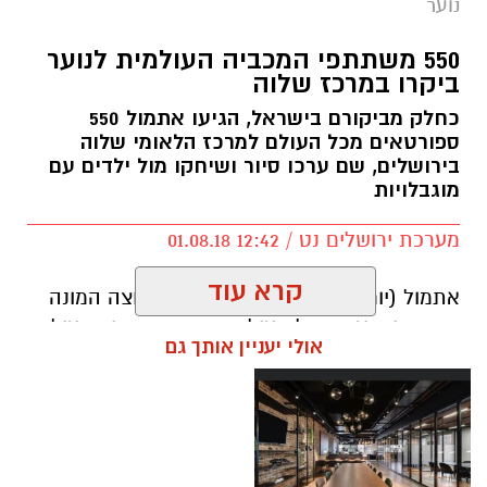
נוער
550 משתתפי המכביה העולמית לנוער
ביקרו במרכז שלוה
כחלק מביקורם בישראל, הגיעו אתמול 550
ספורטאים מכל העולם למרכז הלאומי שלוה
בירושלים, שם ערכו סיור ושיחקו מול ילדים עם
מוגבלויות
מערכת ירושלים נט / 12:42 01.08.18
קרא עוד
אתמול (יום ג') הגיעה למרכז שלוה קבוצה המונה
550 ספורטאים מכל העולם במסגרת שיתוף פעולה
אולי יעניין אותך גם
בין מרכז שלוה ומכבי תנועה עולמית, העורכת את
משחקי מכבי לנוער בישראל בימים אלה. עבור
למעלה מ-90 אחוז מהספורטאים, שהגיעו משלל
מדינות - אנגליה, צרפת, איטליה, הונגריה, הולנד,
קנדה, ברזיל, ארגנטינה וארה"ב, מדובר בביקור