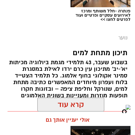
הראשון בישראל, והם התרגשו במיוחד מהמפגש עם
פנתרה -חלל משותף ומרכז
הילדים בשלוה.
לאירועים עסקיים ופרטיים ועוד
לפרטים לחצו >>
במסגרת הביקור, צפו האתלטים הצעירים בסרטון
המתעד את פעילות הארגון, סיירו בשלל מתקני
נוער
המרכז, וכן נפגשו עם יוסי סמואלס, עיוור וחירש
המתקשר באמצעות שפת הסימנים בכפות ידיו,
תיכון מתחת למים
בנם של מייסדי העמותה, שבעקבות הטיפול בו
בשבוע שעבר, 43 תלמידי מגמת ביולוגיה מכיתות
הוקמה העמותה.
יא'-יב' מתיכון עין כרם ירדו לאילת במסגרת
סמינר אקולוגי בחוף אלמוג. כל תלמיד הצטייד
בלוח ועפרון מיוחדים המאפשרים כתיבה מתחת
למים, שנורקל וחליפת ציפה – ובזוגות חקרו
תופעות מוזרות ומעניינות בשונית האלמוגים
אורטל גנון / 08:50 01.10.17
קרא עוד
תגים:
תיכון
,
תיכון עין כרם
אולי יעניין אותך גם