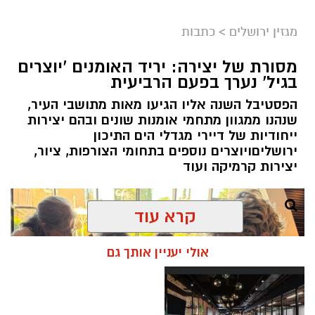
מערכת ירושלים נט / 11:52 04.08.26
מגזין ירושלים
>
כתבות
תגים:
בנק ירושלים
מסורת של יצירה: יריד האומנים 'יוצרים
ניצ'קו נימ
נ
ה עם מי שהקימו את פעילות הבנקאות
בגיל' נערך בפעם הרביעית
הפרטית של הבנק בירושלים, ועת
ה
שב להוביל
הפסטיבל השנה אליו הגיעו מאות מתושבי העיר,
אותה בתקופה של צמיחה והרחבת הפעילות.
שנהנו ממגוון מתחמי אומנות שונים ובהם יצירות
בתפקידו האחרון הוא ניהל
את סניף הבנקאות
ייחודיות של דיירי מגדלי הים התיכון
הפרטית של הבנק בתל אביב
.
ירושליםויוצרים נוספים בתחומי הצורפות, ציור,
יצירות קרמיקה ועוד
קרא עוד
אולי יעניין אותך גם