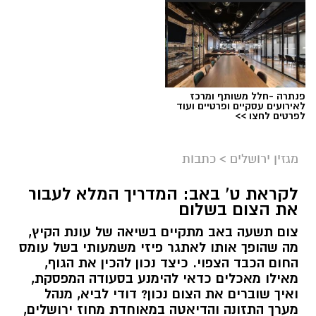
סניף הבנקאות הפרטית בירושלים מלווה במשך
שנים משפחות, אנשי עסקים ותושבי חוץ הפועלים
בעיר, ומהווה אחד ממוקדי הפעילות המרכזיים של
פנתרה -חלל משותף ומרכז
הבנק.
לאירועים עסקיים ופרטיים ועוד
לפרטים לחצו >>
לאורך שנותיו בבנק
ירושלים
מילא
ניצ'קו
שורת
צילום: צליל יצחק
תפקידים ניהוליים במטה הבנק ובמערך הסניפים,
מגזין ירושלים
>
כתבות
מערכת ירושלים נט / 09:55 27.07.26
וביניהם: מנהל מוצר אשראי צרכני, מנהל חיתום,
מנהל מטה משכנתאות, וכן מנהל הסניפים תל
לקראת ט' באב: המדריך המלא לעבור
תגים:
מגדלי הים התיכון
את הצום בשלום
אביב, מודיעין עילית ורוממה
.
בתחילת השבוע התקיים
יריד האומנים
'
יוצרים בגיל
'
צום תשעה באב מתקיים בשיאה של עונת הקיץ,
סניף הבנקאות הפרטית של בנק ירושלים, הממוקם
במגדלי הים התיכון בירושלים. מדובר
ביריד אומנים
מה שהופך אותו לאתגר פיזי משמעותי בשל עומס
סמוך למלון
וולדורף
אסטוריה
בבירה, מספק
החום הכבד הצפוי. כיצד נכון להכין את הגוף,
ייחודי
, שנערך
זו השנה הרביעית ברציפות
,
המורכב
מאילו מאכלים כדאי להימנע בסעודה המפסקת,
שירותים פיננסיים ללקוחות פרטיים ולתושבי חוץ.
כולו
מ
פרי יצירותיהם של אומנים
בני הגיל השלישי
.
ואיך שוברים את הצום נכון? דודי לביא, מנהל
פעילות הסניף מתמקדת במתן שירותים מותאמים
אל הפסטיבל השנה
אליו הגיעו מאות מתושבי
מערך התזונה והדיאטה במאוחדת מחוז ירושלים,