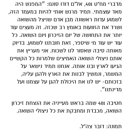
מדברי מח"ט 401, אל"ם דודו סונגו: ״המפגש היה
מאד עוצמתי. תמיד מרגש אותי להיות במעמד הזה,
לשמוע עדות ראשונה מבן אדם שניצל מהשואה
ושרד את הזוועות באומץ רב שכזה. זה מעצים עוד
יותר את התחושה של יום הזיכרון ויום השואה. כל
עוד יש עוד מי שיספר, זאת חובתנו לשמוע. בדיוק
מאותה סיבה שאסור לנו לשכוח. אני מעריץ את
אותם ניצולי השואה האמיצים שלמרות כל הקשיים
הגיעו לארץ ובנו אותה. אנחנו תמיד נישאר על
המשמר, ונמשיך לבנות את הארץ ולהגן עליה,
בזכותם- יש לנו את היכולת להגן על עצמנו ועל
מדינתנו״.
חטיבה 401 שמה בראש מעייניה את הנצחת זיכרון
השואה, מכבדת ומחבקת את כל ניצולי השואה.
תמונה: דובר צה"ל.