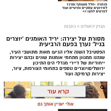
פנתרה -חלל משותף ומרכז
לאירועים עסקיים ופרטיים ועוד
ניסים ניצ'קו . קרדיט צילום - פרטי
לפרטים לחצו >>
מערכת ירושלים נט / 11:52 04.08.26
מגזין ירושלים
>
כתבות
תגים:
בנק ירושלים
מסורת של יצירה: יריד האומנים 'יוצרים
ניצ'קו נימ
נ
ה עם מי שהקימו את פעילות הבנקאות
בגיל' נערך בפעם הרביעית
הפרטית של הבנק בירושלים, ועת
ה
שב להוביל
הפסטיבל השנה אליו הגיעו מאות מתושבי העיר,
אותה בתקופה של צמיחה והרחבת הפעילות.
שנהנו ממגוון מתחמי אומנות שונים ובהם יצירות
בתפקידו האחרון הוא ניהל
את סניף הבנקאות
ייחודיות של דיירי מגדלי הים התיכון
הפרטית של הבנק בתל אביב
.
ירושליםויוצרים נוספים בתחומי הצורפות, ציור,
יצירות קרמיקה ועוד
קרא עוד
אולי יעניין אותך גם