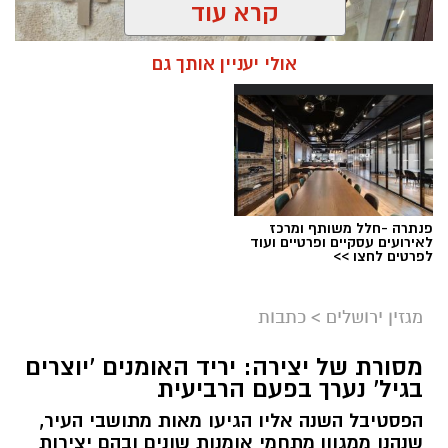
קרא עוד
אולי יעניין אותך גם
פנתרה -חלל משותף ומרכז
לאירועים עסקיים ופרטיים ועוד
ניסים ניצ'קו . קרדיט צילום - פרטי
לפרטים לחצו >>
מערכת ירושלים נט / 11:52 04.08.26
מגזין ירושלים
>
כתבות
תגים:
בנק ירושלים
מסורת של יצירה: יריד האומנים 'יוצרים
ניצ'קו נימ
נ
ה עם מי שהקימו את פעילות הבנקאות
בגיל' נערך בפעם הרביעית
הפרטית של הבנק בירושלים, ועת
ה
שב להוביל
הפסטיבל השנה אליו הגיעו מאות מתושבי העיר,
אותה בתקופה של צמיחה והרחבת הפעילות.
שנהנו ממגוון מתחמי אומנות שונים ובהם יצירות