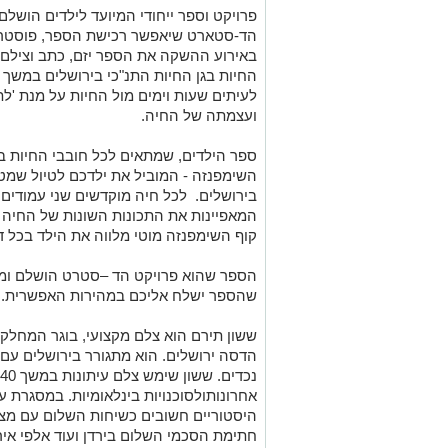
פרויקט וספר ייחודי המיועד לילדים הושלם
הד-סטארט שיאפשר רכישת הספר, פוסטר 
באירוע ההשקה את הספר יזם, כתב וצילם 
החיות בגן החיות התנ"כי בירושלים במשך
לעיתים שעות וימים מול החיות על מנת 'ל
ועצמתה של החיה.
ספר הילדים, שמתאים לכל חובבי החיות בא
השימפנזה - המוביל את ילדכם לטיול שמטר
בירושלים. לכל חיה מוקדשים שני עמודים 
המאפיינות את התכונות השונות של החיה 
קוף השימפנזה מוטי מלווה את הילד בכל ד
הספר שהוא פרויקט הד –סטרט הושלם וממ
שהספר ישלח אליכם במהירות האפשרית.
ששון תירם הוא צלם מקצועי, בוגר המחלק
הדסה ירושלים. הוא מתגורר בירושלים עם
אחרונותולסוכנויות בינלאומיות. במסגרת ע
היסטוריים חשובים כשיחות השלום עם מצר
חתימת הסכמי השלום בירדן ועוד אלפי אי