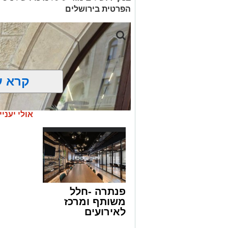
הפרטית בירושלים
קרא ע
אולי יעניי
פנתרה -חלל
משותף ומרכז
לאירועים
עסקיים ופרטיים
ניסים ניצ'קו . קרדיט צילום - פרטי