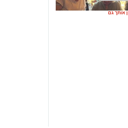
ק ירושלים
:
"
אני שמח לחזור לסניף
אותו
ן אותך גם
 מביא איתי ניסיון רב בניהול
בתחום
ת
גדולות ו
מורכבות. המטרה ש
לנו
היא
יכותי, תוך התאמה אישית ומדויקת של
".
רים בגיל
'
במגדלי הים התיכון בירושלים.
ה הרביעית ברציפות
,
המורכב
כולו
מ
פרי
ל הפסטיבל השנה
אליו הגיעו מאות
שונים ובהם יצירות ייחודיות של דיירי
בתחומי ה
צורפות, ציור, יצירות קרמיקה