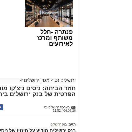
פנתרה -חלל
משותף ומרכז
לאירועים
עסקיים ופרטיים
ועוד לפרטים
לחצו >>
ירושלים נט
>
מגזין ירושלים
>
חוזר הביתה: ניסים ניצ'קו מ
הפרטית של בנק ירושלים ביר
מערכת ירושלים נט
04.08.26 / 11:52
תגים:
בנק ירושלים
בנק ירושלים מודיע על מינויו של ניס