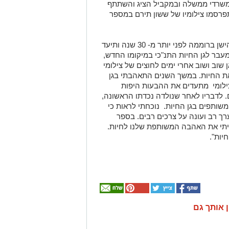
 ומשרדי ממשלה ובמקביל הציג והשתתף
פרסמו צילומיו של ששון תירם במספר
ששון תירם החל לצלם בגן החיות התנ"כי הישן ברוממה לפני יותר מ- 30 שנה ותיעד
עבר לגן החיות התנ"כי במיקומו החדש,
שוב ושוב אחרי ימים לחוצים של צילומי
את החיות. במשך השנים התאהבתי בגן
 צילומי מתעדים את ההבעות היפות
. לדבריו לאחר שנולדה נכדתו הראשונה,
רים משותפים בגן החיות. נוכחתי לראות כי
רך רב ועונה על צרכים רבים. בספר
איתי את האהבה המשותפת שלנו לחיות.
יות".
ן אותך גם