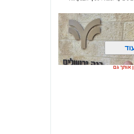
וד
ן אותך גם