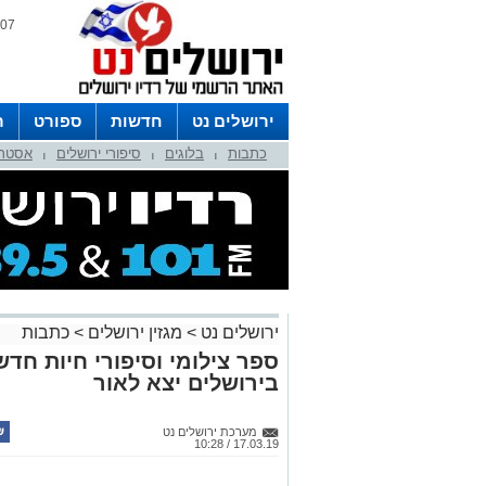
07 אוגוסט 2026 / 10:58
ירושלים נט
חדשות
ספורט
ר
כתבות
בלוגים
סיפורי ירושלים
אסטרו
לפרסום ברדיו צרו קשר
לוח שדורים
|
|
|
ירושלים נט
>
מגזין ירושלים
>
כתבות
ספר צילומי וסיפורי חיות חדש
בירושלים יצא לאור
מערכת ירושלים נט
17.03.19 / 10:28