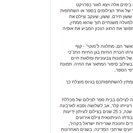
 בימים אלה ויצא לאור כפרויקט
של אחד הצילומים בספר או השתתפות
ששון תירם. ששון, שעקב וצילם את
 למעלה משנתיים תוך שהוא ממתין,
תפוש' את הרגע הנכון המביע את אופיה
שר הם, מתלווה ל"מוטי" - קוף
תו הכרת החיות בגן החיות התנ"כי
של תמונות צבעוניות ומלאות חיים
בשילוב סיפור המתאר את החיה. תמונת
פי הספר.
תין להשתתפותכם בגיוס מוצלח כך
ה לצילום בבית ספר לצילום של מכללת
 רעייתו קלר, אב לשלושה וסבא לארבעה
נכדים. ששון שימש צלם עיתונות במשך 40 שנה, כ 25 שנים בצילום לעיתון ידיעות
בודתו העיתונאית צילם אירועים
ים וחנוכת שגרירות ישראל בקהיר,
רועים שרחבי המדינה. בשנים האחרונות