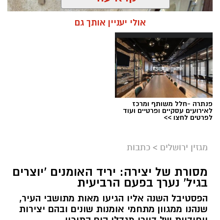
אולי יעניין אותך גם
פנתרה -חלל משותף ומרכז
לאירועים עסקיים ופרטיים ועוד
ניסים ניצ'קו . קרדיט צילום - פרטי
לפרטים לחצו >>
מערכת ירושלים נט / 11:52 04.08.26
מגזין ירושלים
>
כתבות
תגים:
בנק ירושלים
מסורת של יצירה: יריד האומנים 'יוצרים
ניצ'קו נימ
נ
ה עם מי שהקימו את פעילות הבנקאות
בגיל' נערך בפעם הרביעית
הפרטית של הבנק בירושלים, ועת
ה
שב להוביל
הפסטיבל השנה אליו הגיעו מאות מתושבי העיר,
אותה בתקופה של צמיחה והרחבת הפעילות.
שנהנו ממגוון מתחמי אומנות שונים ובהם יצירות
בתפקידו האחרון הוא ניהל
את סניף הבנקאות
ייחודיות של דיירי מגדלי הים התיכון