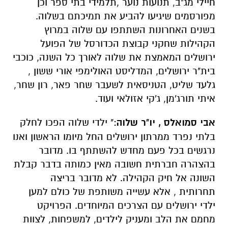
חיילי מג"ב, תנועות נוער ,תלמידי בתי ספר וכן
מפורסמים שיגיעו להביע את תמיכתם בשלוה.
בשנים האחרונות השתתפו עם שלוה במרוץ
הקהילות שחקני קבוצת הכדורסל של הפועל
ירושלים המאמצת את שלוה לאורך כל השנה, כוכבי
בית"ר ירושלים, המדליסט האולימפי אורי ששון ,
גלעד שליט, הטניסאית לשעבר שחר פאר, רון שחר,
איתי תורג'מן, ג'קי אזולאי ועוד.
אבי סמואלס , יו"ר שלוה
:" ילדי שלוה הפכו לחלק
בלתי נפרד ממרתון ירושלים החל מיומו הראשון ואנו
נרגשים בכל פעם מחדש להשתתף בו. מדובר
בהצהרה חברתית חשובה מאין כמותה בדבר קבלת
השונה אל חיק הקהילה. לא מדובר בריצה
תחרותית , אלא עשייה משותפת של כולם למען
ילדי ירושלים עם הצרכים המיוחדים. הפרויקט
מחמם את הלב ומעניק לילדים, למשפחות, לצוות