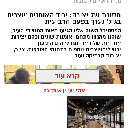
מגזין ירושלים
>
כתבות
תגים:
בנק ירושלים
מסורת של יצירה: יריד האומנים 'יוצרים
ניצ'קו נימ
נ
ה עם מי שהקימו את פעילות הבנקאות
בגיל' נערך בפעם הרביעית
הפרטית של הבנק בירושלים, ועת
ה
שב להוביל
הפסטיבל השנה אליו הגיעו מאות מתושבי העיר,
אותה בתקופה של צמיחה והרחבת הפעילות.
שנהנו ממגוון מתחמי אומנות שונים ובהם יצירות
בתפקידו האחרון הוא ניהל
את סניף הבנקאות
ייחודיות של דיירי מגדלי הים התיכון
הפרטית של הבנק בתל אביב
.
ירושליםויוצרים נוספים בתחומי הצורפות, ציור,
יצירות קרמיקה ועוד
קרא עוד
אולי יעניין אותך גם
סניף הבנקאות הפרטית בירושלים מלווה במשך
שנים משפחות, אנשי עסקים ותושבי חוץ הפועלים