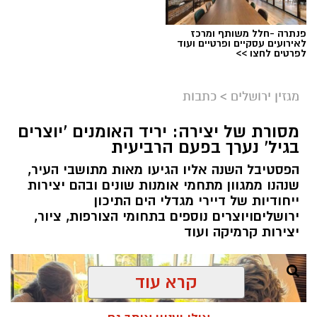
פנתרה -חלל משותף ומרכז
לאירועים עסקיים ופרטיים ועוד
ניסים ניצ'קו . קרדיט צילום - פרטי
לפרטים לחצו >>
מערכת ירושלים נט / 11:52 04.08.26
מגזין ירושלים
>
כתבות
תגים:
בנק ירושלים
מסורת של יצירה: יריד האומנים 'יוצרים
ניצ'קו נימ
נ
ה עם מי שהקימו את פעילות הבנקאות
בגיל' נערך בפעם הרביעית
הפרטית של הבנק בירושלים, ועת
ה
שב להוביל
הפסטיבל השנה אליו הגיעו מאות מתושבי העיר,
אותה בתקופה של צמיחה והרחבת הפעילות.
שנהנו ממגוון מתחמי אומנות שונים ובהם יצירות
בתפקידו האחרון הוא ניהל
את סניף הבנקאות
ייחודיות של דיירי מגדלי הים התיכון
הפרטית של הבנק בתל אביב
.
ירושליםויוצרים נוספים בתחומי הצורפות, ציור,
יצירות קרמיקה ועוד
קרא עוד