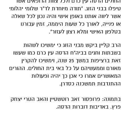
החולים הדסה עין כרם ולכל צוות הרופאים אשר
טיפלו בבני הזוג. "תודה מיוחדת לד"ר שלומי יהלומי
אשר ליווה אותנו באופן אישי והיה נכון לכל שאלה
או פנייה, לאורך כל שעות היממה, זמין עבורנו
בטלפון האישי ומלא רצון לעזור".
הרב קליין ביקש מבני הזוג כי ימשיכו לשהות
בשבתות וחגים בביה"ח הדסה עין כרם כמו שעשו
זאת ברציפות במשך 25 שנה, וימשיכו להקרין
מאורם וממעשיהם על כל באי בית החולים. ההורים
המאושרים אמרו כי אכן כך יהיה ופעולות
ההתנדבות תמשכנה כסדרן.
בתמונה: פרופסור זאב רוטשטיין והאב הטרי יצחק
פרץ. באדיבות דוברות הדסה.