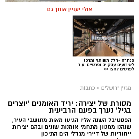
אולי יעניין אותך גם
פנתרה -חלל משותף ומרכז
לאירועים עסקיים ופרטיים ועוד
ניסים ניצ'קו . קרדיט צילום - פרטי
לפרטים לחצו >>
מערכת ירושלים נט / 11:52 04.08.26
מגזין ירושלים
>
כתבות
תגים:
בנק ירושלים
מסורת של יצירה: יריד האומנים 'יוצרים
ניצ'קו נימ
נ
ה עם מי שהקימו את פעילות הבנקאות
בגיל' נערך בפעם הרביעית
הפרטית של הבנק בירושלים, ועת
ה
שב להוביל
הפסטיבל השנה אליו הגיעו מאות מתושבי העיר,
אותה בתקופה של צמיחה והרחבת הפעילות.
שנהנו ממגוון מתחמי אומנות שונים ובהם יצירות
בתפקידו האחרון הוא ניהל
את סניף הבנקאות
ייחודיות של דיירי מגדלי הים התיכון
הפרטית של הבנק בתל אביב
.