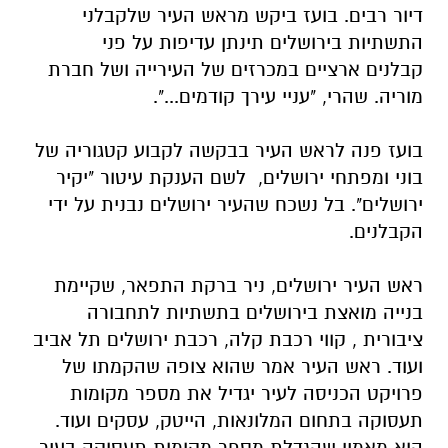
דיור
רבים.
בועז ביקש מראש העיר שלקבלני
התשתיות בירושלים תינתן עדיפות על פני
קבלנים
ארציים במכרזים של העירייה ושל חברת
מוריה. שהרי, "עניי עירך קודמים...".
בועז פנה לראש העיר בבקשה לקבוע קטגוריה של
בוני ומפתחי ירושלים, לשם הענקת
עיטור "יקיר
ירושלים". בל נשכח שהעיר ירושלים נבנית על ידי
הקבלנים.
ראש העיר ירושלים, ניר ברקת התפאר, שקיימת
בנייה מואצת בירושלים בתשתיות
לתחבורה
ציבורית , קווי רכבת קלה, רכבת ירושלים תל אביב
ועוד. ראש העיר אמר
שהוא צופה שהקמתו של
פרויקט הכניסה לעיר יגדיל את מספר מקומות
תעסוקה בתחום
המלונאות, הייטק, עסקים ועוד.
הוא מאמין שהגדלת מספר מקומות תעסוקה בעיר