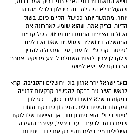
נשיא התאחדות בוני הארץ רוני בריק אמר בכנס,
שמעולם לא היה למדינה כישלון כלכלי
מהדהד
יותר, מתמשך יותר ככישל, הקיים כיום, בשוק
הדיור. בריק אמר, שהוא שומע
לאחרונה את
הקולות הציניים המתגברים מכיוונה של קריית
הממשלה בירושלים שטוענים
שאנו הקבלנים
"ספסרי קרקע". לדעתו, על הממשלה
להבין
שלקבלן צריך להיות משתלם לבצע פרויקט. אחרת
הפרויקט לא ייצא לפועל.
בועז ישראל יו"ר ארגון בוני ירושלים והסביבה, קרא
לראש העיר ניר ברקת להפשיר
קרקעות לבנייה
במקומות שלא אושרו בעבר כגון, ברכס לבן
ומקומות נוספים בעיר.
הפתרון שברקת מעודד,
"פינוי בינוי" הוא פתרון טוב, אך היישום שלו לוקח
שנים
רבות.
לדעת בועז ישראל, עצירת ההגירה
השלילית מירושלים תהיי רק אם ייבנו יחידות