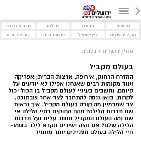
חדשות
ספורט
רכילות
תרבות ובידור
מגזין ירושלים
לייף סטייל
פרסום ברדיו
לוח שידורים
מגזין ירושלים
>
בלוגים
בעולם מקביל
המזרח הרחוק, אירופה, ארצות הברית, אפריקה
ועוד מקומות רבים שאנחנו אפילו לא יודעים על
קיומם, נחשבים בעיניי לעולם מקביל בו הכול יכול
לקרות. בואו ננסה להתחבר לצד אחר שבתוכנו,
צד שמדמיין מה קורה בעולם מקביל. איך נראית
שם תרבות הלילה? מהם החוקים בחיי הלילה אי
שם ומה העולם המקביל חושב עלינו ועל תרבות
הלילה שלנו? אם נהיה ישירים ונקרא לילד בשמו-
חיי הלילה בעולם מעניינים יותר מתמיד