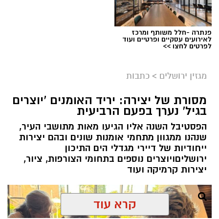
פנתרה -חלל משותף ומרכז
לאירועים עסקיים ופרטיים ועוד
ניסים ניצ'קו . קרדיט צילום - פרטי
לפרטים לחצו >>
מערכת ירושלים נט / 11:52 04.08.26
מגזין ירושלים
>
כתבות
תגים:
בנק ירושלים
מסורת של יצירה: יריד האומנים 'יוצרים
ניצ'קו נימ
נ
ה עם מי שהקימו את פעילות הבנקאות
בגיל' נערך בפעם הרביעית
הפרטית של הבנק בירושלים, ועת
ה
שב להוביל
הפסטיבל השנה אליו הגיעו מאות מתושבי העיר,
אותה בתקופה של צמיחה והרחבת הפעילות.
שנהנו ממגוון מתחמי אומנות שונים ובהם יצירות
בתפקידו האחרון הוא ניהל
את סניף הבנקאות
ייחודיות של דיירי מגדלי הים התיכון
הפרטית של הבנק בתל אביב
.
ירושליםויוצרים נוספים בתחומי הצורפות, ציור,
יצירות קרמיקה ועוד
קרא עוד