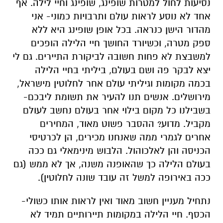
נסיעות לחול למטרות שופינג, שופינג וחיי לילה. אף
אחד לא נוסע לראות עולם ותרבויות כמוני- אני
מהדור הישן כנראה. בכל אופן שופינג היא ללא
ספק מטרה, וכשיורד החושך חיי הלילה הופכים
למשבצת לא פחות חשובה לביקורת התיירים. גם לי
יצא לבקר פה ושם בעולם, ביליתי בחיי הלילה
בכמה מקומות וגיליתי עולם אחר לחלוטין מישראל,
מירושלים. אנשים תנו להעיר את תשומת ליבכם-
בשבילנו כל מקום בילוי אחר בעולם נחשב לעולם
מקביל. מדוע? ההסבר פשוט מאוד, המחירים
אחרים לגמרי ממה שאנחנו מכירים, הן לכרטיסי
הכניסה והן לאלכוהול. הלבוש מינימאלי גם ככה
בעולם הלילה כך שהאופנה משנה, אך לא ממש (גם
ככה באירופה למשל זה עובד שונה לחלוטין).
נתחיל מעניין חשוב מאוד ואין לראות אותו כשולי-
הכסף. חיי הלילה במקומות תיירותיים תמיד לא