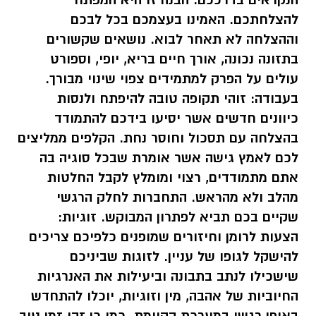
הנקראים בדרככם. הבנה זו היא המפתח
להצלחתכם. האמינו בעצמכם בכל לבכם
וההצלחה לא תאחר לבוא. נושאים שקשורים
בתזונה נכונה, אורך חיים בריא, יופי, וספורט
עולים על הפרק למתמידים צפוי שינוי מבורך.
בעבודה: זוהי תקופה טובה להיפתח ולנסות
כיוונים חדשים אשר יסיעו בידכם להתמודד
בהצלחה עם תסכול וחוסר נחת. הקלפים ממליצים
לכם לאמץ גישה אשר אומרת שבכל סוגיה בה
אתם מתמודדים, רצוי ומומלץ לקבל החלטות
מהלב ולא מהראש. התחברות לחלק הרגשי
שקיים בכם תביא לפתרון המבוקש. זוגיות:
הצעות לרומן וחיזורים שמופנים כלפיכם צריכים
להישקל לגופו של עניין. לזוגות שביניכם
שישכילו לנתב בתבונה וביעילות את האנרגיות
החיוביות של אהבה, מין וזוגיות, יוכלו להתחדש