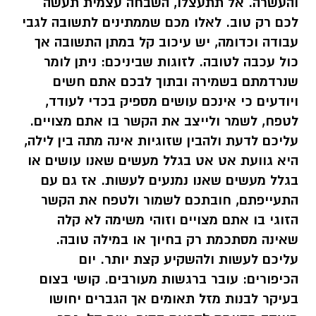
והעשרה. אל תתעצלו, השבחה עצמית תעשה
לכם רק טוב. לאלו מכם שממתינים לתשובה לגבי
עבודה וכדומה, יש עיכוב קל במתן התשובה אך
כול עכבה לטובה.
לזוגות שביניכם:
ניתן לומר
שנרדמתם בשמירה ובתוך לבכם אתם חשים
ויודעים כי אינכם עושים מספיק בכדי לעודד,
לטפח, לשמר ולייצב את הקשר בו אתם מצויים.
עליכם לדעת ולהבין שזוגיות אינה מתה בין לילה,
היא גוועת אט אט בגלל מעשים שאנו עושים או
בגלל מעשים שאנו נמנעים לעשות. אז גם עם
התעייפתם, חובתכם לשמור ולטפח את הקשר
הזוגי בו אתם מצויים וזוהי משימה לא קלה
שאינה מסתכמת רק בחיוך או במילה טובה.
עליכם לעשות ולהשקיע קצת יותר.
יום
הכיפורים:
עובר ברגשות מעורבים. קושי בצום
בעיקר לבנות מזל תאומים אך הגברים יחושו