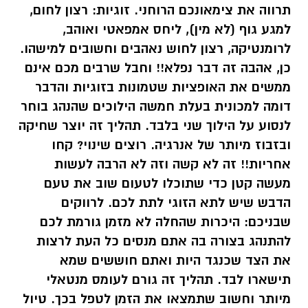
תרווה את צימאונכם הרוחני. זוגיות: רצון לחום,
למגע גוף (לא מין), ליחס אמפאטי ואוהב,
לרומנטיקה, רצון לחוש נאהבים וחשובים למישהו.
כן, אהבה זה דבר נפלא!! וחבל שרבים מכם אינם
ממשים את האופציות שטמונות בזוגיות והדבר
דומה למכונית בעלת חמשה הילוכים שהנהג בוחר
לנסוע על הילוך שני בלבד. תהליך זה יוצר שחיקה
ובזבוז מיותר של אנרגיה. רוצים שינוי? קחו
אחריות!! זה לא קשה וזה לא הרבה לעשות
מעשה קטן כדי שתוכלו לטעום שוב את טעם
הדבש שיש לתא הזוגי לתת לכם. לרווקים
שבניכם: היכרות שהחלה לא מזמן גורמת לכם
להתנהג בצורה בה אתם מנסים כל העת לרצות
את הצד שכנגד היות ואתם חוששים שמא
תישארו לבד. תהליך זה גורם לעומס מנטאלי
מיותר וחשוב שתמצאו את הזמן לטפל בכך. טיול