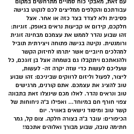
עם זאת, מאבקי כוח סמויים מתרחשים במקום
עבודתכם והקלפים ממליצים לכם לנקוט בגישה
פסיבית ולא לצדד בצד כזה או אחר. אצל
חלקכם, קידום או קביעות נראים באופק. זוגיות:
זהו שבוע נהדר לממש את עצמכם מבחינה זוגית
ורומנטית. נקיטה בגישה פתוחה ויצירתית תוביל
למהלכים חיוביים אשר יתרמו לחיזוק הקשר
ולהנאתכם ויתקבלו גם בשמחה אצל בן זוגכם, כל
שעליכם לעשות כדי שזה יקרה זה- לעשות,
ליצור, לפעול וליזום לרווקים שביניכם: זהו שבוע
טוב להציג את עצמכם. אתם קורנים, מרגישים
טוב ונראים נהדר. לאלו מכם שינצלו זאת בתבונה
צפוי חורף חם במיוחד... ואפילו ב"ה ניחוחות של
קשר טוב ומיסוד נישאים באוויר.
יום
הכיפורים:
עובר ב"ה בצורה חלקה. צום קל, גמר
חתימה טובה, שבוע מבורך ואלוהים אתכם!!