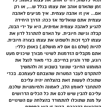
תנאי כלשהו, דהיינו אוהב את עצמו באמת. כל
זמן שהאדם אוהב את עצמו בגלל ש..., או רק
אם... אין זו אהבה עצמית. איך מגיעים לאהבה
עצמית אתם שואלים? אז ככה: הדרך היחידה
להגיע לאהבה עצמית אמיתית, היא על ידי הבנה,
קבלה וגישה חיובית. על האדם להתרגל לדון את
עצמו לכף זכות ולשפוט את עצמו בצורה חיובית.
להיות (שלם גם אם לא מושלם.) באופן כללי:
אתם מקבלים הזדמנות לשינוי מבורך שיכניס מעט
רוגע, סדר והגיון בחייכם. כדי מאוד לנצל את
המומנט החיובי שנוצר בשבוע זה ולהמשיך
להתקדם לעבר המטרות שהצבתם לעצמכם. בכדי
שתוכלו לעשות זאת בהצלחה יהיה עליכם
להתחבר לאומץ הלב, לאמונה ולמיומנויות שלכם.
עליכם להבין שיש לכם את כל הכלים הדרושים
על מנת שתוכלו להתמודד בהצלחה עם השינויים