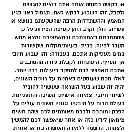
או בקשה כמוסה אותה אתם רוצים להגשים
ולקבל, זהו השבוע לבקש זאת. תגמול ראוי בגין
המאמץ וההשתדלות הרבה שהשקעתם בנושא או
עשייה, הולך וקרב וזמן קטיפת הפירות על כך
שהתמדתם באמונתכם ובמאמציכם נמצא ממש
מעבר לפינה. בבית: בעיות/תקלות שקשורות
במים מעסיקות אתכם. בעבודה: זהו שבוע חיובי
אך מעייף. היפתחות לקבלת עזרה מהסובבים
אתכם תאפשר לכם לתפקד ביעילות רבה יותר.
לאלו מכם שעוסקים באמנות על גווניה השונים,
יהיה זה שבוע בעל השראה שעשויה להוביל
לשינוי חיובי. צמיחה אישית: משיכה והתעניינות
בעולם הרוח על היבטיו וגווניו השונים עולים על
הפרק ומוחכם ולבכם מאותתים לכם שהם חשים
צימאון לידע כזה או אחר שיאפשר לכם להמשיך
ולצמוח. הרשמה ללמידה והעשרה כזו או אחרת