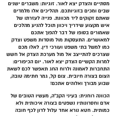
מסתיים והצדק יצא לאור. זוגיות: משברים ישנים
שבים ומכים בזוגיותכם. תהליכים אלו מלמדים
שאתם זקוקים ליד מכוונת. פנייה לעזרתו של
איש מקצוע שידריך ויכוון תוכל להניע מהלכים
שאמורים בסופו של דבר להפוך אתכם
למאושרים. התעסקות מול מוסדות משפט וצדק
כמו למשל בתי משפט ועורכי דין. לאלו מכם
שצרכים להתייצב אל מול מערכת הצדק אל חשש
למרות הקשיים הצדק יצא לאור. יום הכיפורים:
התחברות לאמונה ולרוח החג תאפשר לכם לשאת
הצום בצורה חיובית. צום קל, גמר חתימה טובה,
שבוע מבורך ואלוהים אתכם!
הכוונה רוחנית:
בעיני הקב"ה, מעשיו הטובים של
אדם וחסרונותיו נשפטים בצורה איכותית ולא
כמותית. חטא נורא אחד עלול לדון לכף חובה