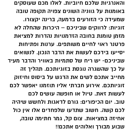
והאנרגיות שלכם חיוביות. לאלו מכם שעוסקים
באומנות על גווניה השונים צפויה תקופה טובה
שמעידה כי הזורעים בדמעה, ברינה יקצורו.
זוגיות: לרווקים שביניכם – היכרות שהחלה לא
מזמן טומנת בחובה הזדמנויות נהדרות למציאת
פרטנר ראוי לחיים משותפים. ערנות ופתיחות
יסייעו בידכם לעשות את הדבר הנכון. לנשואים
שביניכם- יש ריח של סתמיות באוויר והדבר מעיד
על כך שהשגרה נוגסת בזוגיותכם. תהליך זה
מחייב אתכם לשים את הדגש על ביסוס וחיזוק
זוגיותכם. אירוע חברתי אליו תוזמנו יאפשר לכם
לעשות זאת. טיול או חופשה עושים לכם
טוב.
יום הכיפורים:
גורם לדאגות ולחשש שיהיה
לכם קשה. חשוב שתדעו שלפחדים אלו אין כול
אחיזה במציאות.
צום קל, גמר חתימה טובה,
שבוע מבורך ואלוהים אתכם!!