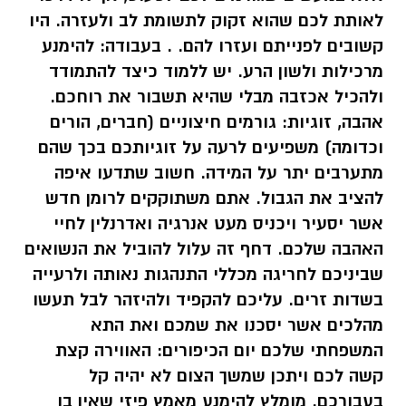
לאותת לכם שהוא זקוק לתשומת לב ולעזרה. היו
קשובים לפנייתם ועזרו להם. . בעבודה: להימנע
מרכילות ולשון הרע. יש ללמוד כיצד להתמודד
ולהכיל אכזבה מבלי שהיא תשבור את רוחכם.
אהבה, זוגיות: גורמים חיצוניים (חברים, הורים
וכדומה) משפיעים לרעה על זוגיותכם בכך שהם
מתערבים יתר על המידה. חשוב שתדעו איפה
להציב את הגבול. אתם משתוקקים לרומן חדש
אשר יסעיר ויכניס מעט אנרגיה ואדרנלין לחיי
האהבה שלכם. דחף זה עלול להוביל את הנשואים
שביניכם לחריגה מכללי התנהגות נאותה ולרעייה
בשדות זרים. עליכם להקפיד ולהיזהר לבל תעשו
מהלכים אשר יסכנו את שמכם ואת התא
המשפחתי שלכם
יום הכיפורים:
האווירה קצת
קשה לכם ויתכן שמשך הצום לא יהיה קל
בעבורכם. מומלץ להימנע מאמץ פיזי שאין בו