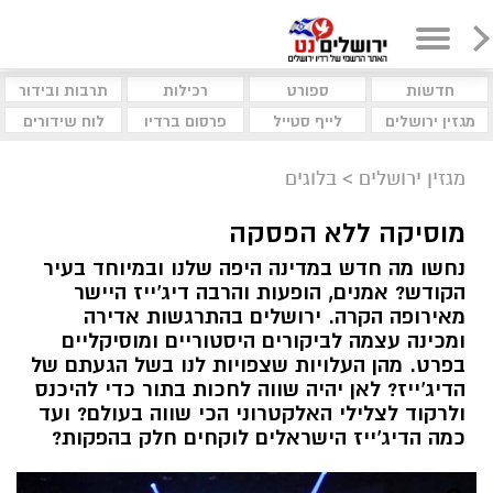
חדשות
ספורט
רכילות
תרבות ובידור
מגזין ירושלים
לייף סטייל
פרסום ברדיו
לוח שידורים
מגזין ירושלים
>
בלוגים
מוסיקה ללא הפסקה
נחשו מה חדש במדינה היפה שלנו ובמיוחד בעיר
הקודש? אמנים, הופעות והרבה דיג'ייז היישר
מאירופה הקרה. ירושלים בהתרגשות אדירה
ומכינה עצמה לביקורים היסטוריים ומוסיקליים
בפרט. מהן העלויות שצפויות לנו בשל הגעתם של
הדיג'ייז? לאן יהיה שווה לחכות בתור כדי להיכנס
ולרקוד לצלילי האלקטרוני הכי שווה בעולם? ועד
כמה הדיג'ייז הישראלים לוקחים חלק בהפקות?