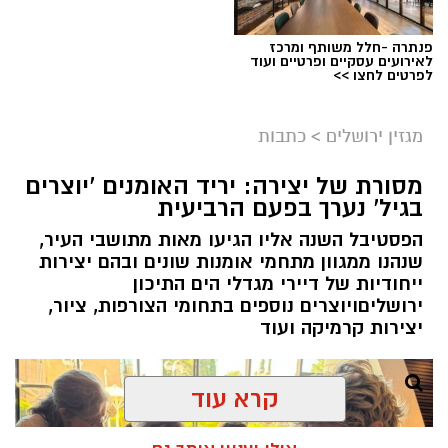
פנתרה -חלל משותף ומרכז
לאירועים עסקיים ופרטיים ועוד
ניסים ניצ'קו . קרדיט צילום - פרטי
לפרטים לחצו >>
מערכת ירושלים נט / 11:52 04.08.26
מגזין ירושלים
>
כתבות
תגים:
בנק ירושלים
מסורת של יצירה: יריד האומנים 'יוצרים
ניצ'קו נימ
נ
ה עם מי שהקימו את פעילות הבנקאות
בגיל' נערך בפעם הרביעית
הפרטית של הבנק בירושלים, ועת
ה
שב להוביל
הפסטיבל השנה אליו הגיעו מאות מתושבי העיר,
אותה בתקופה של צמיחה והרחבת הפעילות.
שנהנו ממגוון מתחמי אומנות שונים ובהם יצירות
בתפקידו האחרון הוא ניהל
את סניף הבנקאות
ייחודיות של דיירי מגדלי הים התיכון
הפרטית של הבנק בתל אביב
.
ירושליםויוצרים נוספים בתחומי הצורפות, ציור,
יצירות קרמיקה ועוד
קרא עוד