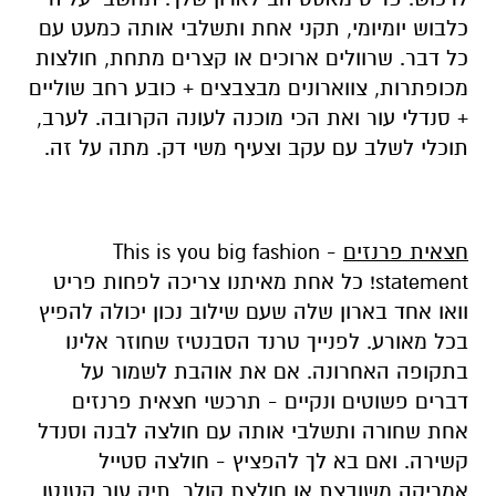
כלבוש יומיומי, תקני אחת ותשלבי אותה כמעט עם
כל דבר. שרוולים ארוכים או קצרים מתחת, חולצות
מכופתרות, צווארונים מבצבצים + כובע רחב שוליים
+ סנדלי עור ואת הכי מוכנה לעונה הקרובה. לערב,
תוכלי לשלב עם עקב וצעיף משי דק. מתה על זה.
חצאית פרנזים
- This is you big fashion
statement! כל אחת מאיתנו צריכה לפחות פריט
וואו אחד בארון שלה שעם שילוב נכון יכולה להפיץ
בכל מאורע. לפנייך טרנד הסבנטיז שחוזר אלינו
בתקופה האחרונה. אם את אוהבת לשמור על
דברים פשוטים ונקיים - תרכשי חצאית פרנזים
אחת שחורה ותשלבי אותה עם חולצה לבנה וסנדל
קשירה. ואם בא לך להפציץ - חולצה סטייל
אמריקה משובצת או חולצת קולר, תיק עור קטנטן