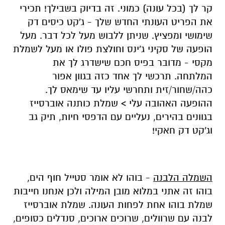
קר לך (בכל עונה) כמוני. זה בדיוק בשבילך! תכירי
את הפריט העונתי החדש שלך - ג'קט כיסים דק
שימושי ומפציץ. שניתן ללבוש מעל לכל דבר. מעל
הופעה של סקיני ג'ינס וחולצת פולו או מעל לשמלת
מקסי - מדובר בפיס חכם שישדרג לך את
המלתחה. תרכשי לך אחד כזה בגוון אפור
כהה/שחור/זית ותחרשי עליו עד שימאס לך.
ההופעה האהובה עלי > שמלת כותנה אוברסייז
בגוונים בהירים, נעליים עם הדפסי חיות, תיק גב
וג'קט דק חאקי!
השמלה הלבנה
- בוהו לא אומר סטייל חוף הים,
בוהו זה אתני במלוא מובן המילה ולכן אנחנו חייבות
שמלת בוהו אחת לפחות העונה. שמלת אוברסייז
לבנה עם שרוולים, שרוכים ארוכים, סנדלים
כסופים,