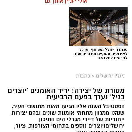
אולי יעניין אותך גם
פנתרה -חלל משותף ומרכז
לאירועים עסקיים ופרטיים ועוד
ניסים ניצ'קו . קרדיט צילום - פרטי
לפרטים לחצו >>
מערכת ירושלים נט / 11:52 04.08.26
מגזין ירושלים
>
כתבות
תגים:
בנק ירושלים
מסורת של יצירה: יריד האומנים 'יוצרים
ניצ'קו נימ
נ
ה עם מי שהקימו את פעילות הבנקאות
בגיל' נערך בפעם הרביעית
הפרטית של הבנק בירושלים, ועת
ה
שב להוביל
הפסטיבל השנה אליו הגיעו מאות מתושבי העיר,
אותה בתקופה של צמיחה והרחבת הפעילות.
שנהנו ממגוון מתחמי אומנות שונים ובהם יצירות
בתפקידו האחרון הוא ניהל
את סניף הבנקאות
ייחודיות של דיירי מגדלי הים התיכון
הפרטית של הבנק בתל אביב
.
ירושליםויוצרים נוספים בתחומי הצורפות, ציור,