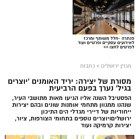
פנתרה -חלל משותף ומרכז
לאירועים עסקיים ופרטיים ועוד
ניסים ניצ'קו . קרדיט צילום - פרטי
לפרטים לחצו >>
מערכת ירושלים נט / 11:52 04.08.26
מגזין ירושלים
>
כתבות
תגים:
בנק ירושלים
מסורת של יצירה: יריד האומנים 'יוצרים
ניצ'קו נימ
נ
ה עם מי שהקימו את פעילות הבנקאות
בגיל' נערך בפעם הרביעית
הפרטית של הבנק בירושלים, ועת
ה
שב להוביל
הפסטיבל השנה אליו הגיעו מאות מתושבי העיר,
אותה בתקופה של צמיחה והרחבת הפעילות.
שנהנו ממגוון מתחמי אומנות שונים ובהם יצירות
בתפקידו האחרון הוא ניהל
את סניף הבנקאות
ייחודיות של דיירי מגדלי הים התיכון
הפרטית של הבנק בתל אביב
.
ירושליםויוצרים נוספים בתחומי הצורפות, ציור,
יצירות קרמיקה ועוד