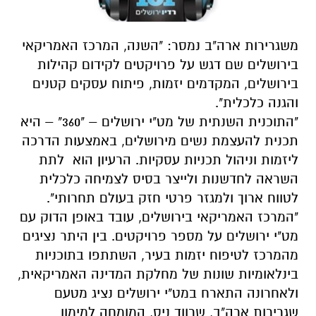
משגרירות ארה"ב נמסר:
"השנה, המרכז האמריקאי
בירושלים שם דגש על פרויקטים לקידום קהילות
בירושלים, המקדמים יזמות, פיתוח עסקים קטנים
והגנה כלכלית".
"התוכנית השנתית של מט"י ירושלים – "360" – היא
תכנית להעצמת נשים מירושלים, באמצעות הדרכה
ליזמות וניהול תכניות עסקיות. הרעיון הוא לתת
השראה לחדשנות ולייצר בסיס לצמיחה כלכלית
לטווח ארוך ולמגזר פרטי חזק בעולם תחרותי".
"המרכז האמריקאי בירושלים, עובד באופן הדוק עם
מט"י ירושלים על מספר פרויקטים. בין היתר נציגים
מהמרכז לטיפוח יזמות בעיר, השתתפו בתוכניות
בינלאומיות שונות של מחלקת המדינה האמריקאית,
ולאחרונה התארח במט"י ירושלים נציג מטעם
שגרירות ארה"ב, שרווד ניס, המומחה למימון