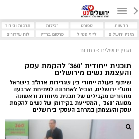
חדשות
ספורט
רכילות
תרבות ובידור
מגזין ירושלים
לייף סטייל
פרסום ברדיו
לוח שידורים
מגזין ירושלים
>
כתבות
תוכנית ייחודית '360' להקמת עסק
והעצמת נשים מירושלים
שיתוף פעולה ייחודי בין שגרירות ארה"ב בישראל
ומט"י ירושלים, הוביל לאחרונה לפתיחת ארבעה
מחזורים מקבילים של תכנית מיוחדת וראשונה
מסוגה '360' , המסייעת בקידומן של נשים להקמת
עסק והעצמתן במרחב העסקי בירושלים