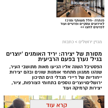
פנתרה -חלל משותף ומרכז
לאירועים עסקיים ופרטיים ועוד
ניסים ניצ'קו . קרדיט צילום - פרטי
לפרטים לחצו >>
מערכת ירושלים נט / 11:52 04.08.26
מגזין ירושלים
>
כתבות
תגים:
בנק ירושלים
מסורת של יצירה: יריד האומנים 'יוצרים
ניצ'קו נימ
נ
ה עם מי שהקימו את פעילות הבנקאות
בגיל' נערך בפעם הרביעית
הפרטית של הבנק בירושלים, ועת
ה
שב להוביל
הפסטיבל השנה אליו הגיעו מאות מתושבי העיר,
אותה בתקופה של צמיחה והרחבת הפעילות.
שנהנו ממגוון מתחמי אומנות שונים ובהם יצירות
בתפקידו האחרון הוא ניהל
את סניף הבנקאות
ייחודיות של דיירי מגדלי הים התיכון
הפרטית של הבנק בתל אביב
.
ירושליםויוצרים נוספים בתחומי הצורפות, ציור,
יצירות קרמיקה ועוד
קרא עוד