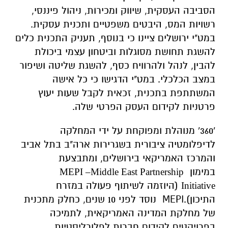
הסביבה העסקית, שיווק ומכירות, ניהול פיננסי,
רשויות המס, היבטים משפטיים ותכנית עסקית.
במט"י ירושלים ציינו כי בנוסף, תעניק התכנית כלים
להשגת תחושת מסוגלות וביטחון עצמי ביכולת
להבין, לנהל ולהרוויח כסף, להשגת שליטה ושיפור
במצב הכלכלי. במט"י הדגישו כי כל אישה
המשתתפת בתכנית, זכאית לקבל שעות יעוץ
פרטניות לקידום העסק הפרטי שלה.
'360' מנוהלת ומפוקחת על ידי המחלקה
לדיפלומטיה ציבורית בשגרירות ארה"ב בתל אביב
והמרכז האמריקאי בירושלים, ומתבצעת
במימון
MEPI –Middle East Partnership
(היוזמה לשיתוף פעולה במזרח
Initiative
התיכון).MEPI נוסד לפני 10 שנים, כחלק מתכנית
של מחלקת המדינה האמריקאית, לתמיכה
בפרויקטים לקידום חברות לפלורליסטיות,